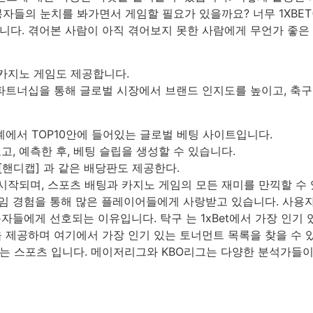
자들의 눈치를 봐가면서 게임할 필요가 있을까요? 너무 1XBET
다. 겪어본 사람이 아직 겪어보지 못한 사람에게 무언가 좋은 
인 카지노 게임도 제공합니다.
 파트너십을 통해 글로벌 시장에서 브랜드 인지도를 높이고, 축
계에서 TOP10안에 들어있는 글로벌 베팅 사이트입니다.
, 예측한 후, 베팅 슬립을 생성할 수 있습니다.
[핸디캡] 과 같은 배당판도 제공한다.
시작되며, 스포츠 배팅과 카지노 게임의 모든 재미를 만끽할 수 
 게임 경험을 통해 많은 플레이어들에게 사랑받고 있습니다. 사
용자들에게 선호되는 이유입니다. 탁구 는 1xBet에서 가장 인기
 제공하며 여기에서 가장 인기 있는 토너먼트 목록을 찾을 수 
는 스포츠 입니다. 메이저리그와 KBO리그는 다양한 분석가들이