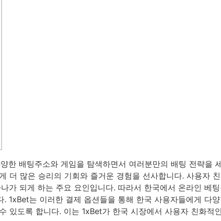
 다양한 배팅주소와 게임을 탐색하면서 여러분만의 배팅 전략을 세
 더 많은 승리의 기회와 즐거운 경험을 선사합니다. 사용자 
 하나가 되게 하는 주요 요인입니다. 따라서 한국에서 온라인 베팅을
. 1xBet는 이러한 결제 옵션들을 통해 한국 사용자들에게 다
수 있도록 합니다. 이는 1xBet가 한국 시장에서 사용자 친화