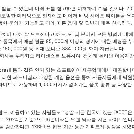
받을 수 있는데 아래 표를 참고하면 이해하기 쉬울 것이다. 20
로벌한 마케팅으로 현재에도 메이저 배팅 사이트 타이틀을 유지
 통한 문의가 가능하고 이에 따른 응대 및 답변이 매우 신속하다.
켓에 대해 잘 모르신다고 해도, 단 몇 분이면 모든 방법에 대해
종목에서 매달 평균 85, 000개 이상의 경기에 대한 베팅을 누
180, 000원 등 최대 보너스 384, 000원 까지 지급됩니다.
’ 회사는 쿠라카오 라이센스를 보유하여, 전세계 온라인 이용자만 
, Yggdrasil 등과 같은 인기 있는 소프트웨어 제공업체에서 제공합
 이러한 파트너십과 다양한 게임 옵션을 통해 사용자들에게 탁월
이브로 가능하며 1, 000가지가 넘어가는 슬롯 종류 등 다양한
, 이용하고 있는 사람들도 “정말 지금 한국에 있는 1XBET은 본
, 2024년 기준으로 16년이라는 오랜 역사를 지닌 사이트입
을 감안한다면, 1XBET은 짧은 기간 동안 가파르게 성장을 하였다