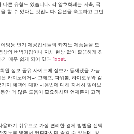
 다른 유형도 있습니다. 각 암호화폐는 저축, 국
팅을 할 수 있다는 것입니다. 옵션을 숙고하고 고민
보게이밍등 인기 제공업체들의 카지노 제품들을 모
 영상의 버벅거림이나 지체 현상 없이 깔끔하게 진
하기 매우 쉽게 되어 있다
1xbet
.
 회원 정보 공유 사이트에 정보가 등재됐을 가능
같은 카지노이거나 그래프, 파워볼, 하이로우와 같
 2가지 혜택에 대한 사용법에 대해 자세히 알아보
하는 동안 더 많은 도움이 필요하시면 언제든지 고객
 사용하기 쉬우므로 가장 편리한 결제 방법을 선택
카지노를 방에서 커피마시며 즐길 수 있는데, 강