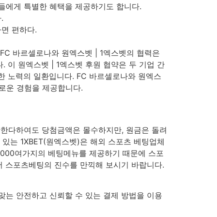
자들에게 특별한 혜택을 제공하기도 합니다.
.
면 편하다.
FC 바르셀로나와 원엑스벳 | 1엑스벳의 협력은
이 원엑스벳 | 1엑스벳 후원 협약은 두 기업 간
위한 노력의 일환입니다. FC 바르셀로나와 원엑스
미로운 경험을 제공합니다.
위반한다하여도 당첨금액은 몰수하지만, 원금은 돌려
있는 1XBET(원엑스벳)은 해외 스포츠 베팅업체
 000여가지의 베팅메뉴를 제공하기 때문에 스포
에서 스포츠베팅의 진수를 만끽해 보시기 바랍니다.
 맞는 안전하고 신뢰할 수 있는 결제 방법을 이용