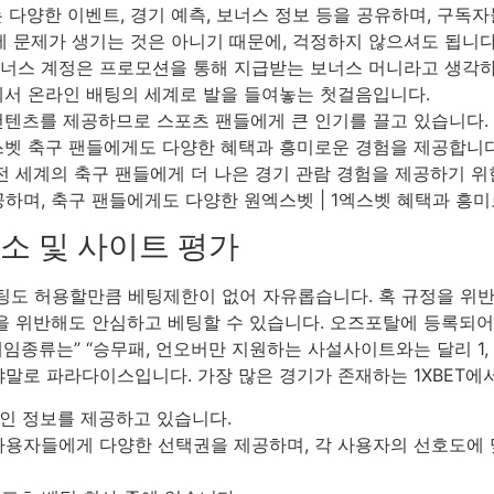
는 다양한 이벤트, 경기 예측, 보너스 정보 등을 공유하며, 구독
 문제가 생기는 것은 아니기 때문에, 걱정하지 않으셔도 됩니다
보너스 계정은 프로모션을 통해 지급받는 보너스 머니라고 생각하
국에서 온라인 배팅의 세계로 발을 들여놓는 첫걸음입니다.
텐츠를 제공하므로 스포츠 팬들에게 큰 인기를 끌고 있습니다. 
스벳 축구 팬들에게도 다양한 혜택과 흥미로운 경험을 제공합니다. 
 전 세계의 축구 팬들에게 더 나은 경기 관람 경험을 제공하기 
공하며, 축구 팬들에게도 다양한 원엑스벳 | 1엑스벳 혜택과 흥
주소 및 사이트 평가
 베팅도 허용할만큼 베팅제한이 없어 자유롭습니다. 혹 규정을 
을 위반해도 안심하고 베팅할 수 있습니다. 오즈포탈에 등록되어 
임종류는” “승무패, 언오버만 지원하는 사설사이트와는 달리 1,
그야말로 파라다이스입니다. 가장 많은 경기가 존재하는 1XBET
본적인 정보를 제공하고 있습니다.
국 사용자들에게 다양한 선택권을 제공하며, 각 사용자의 선호도에