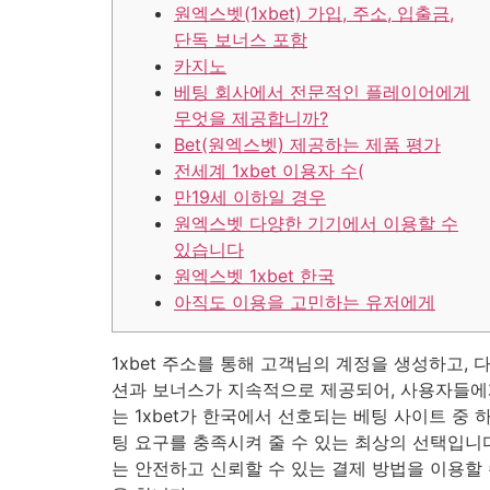
원엑스벳(1xbet) 가입, 주소, 입출금,
단독 보너스 포함
카지노
베팅 회사에서 전문적인 플레이어에게
무엇을 제공합니까?
Bet(원엑스벳) 제공하는 제품 평가
전세계 1xbet 이용자 수(
만19세 이하일 경우
원엑스벳 다양한 기기에서 이용할 수
있습니다
원엑스벳 1xbet 한국
아직도 이용을 고민하는 유저에게
1xbet 주소를 통해 고객님의 계정을 생성하고,
션과 보너스가 지속적으로 제공되어, 사용자들에게
는 1xbet가 한국에서 선호되는 베팅 사이트 중
팅 요구를 충족시켜 줄 수 있는 최상의 선택입니다
는 안전하고 신뢰할 수 있는 결제 방법을 이용할 