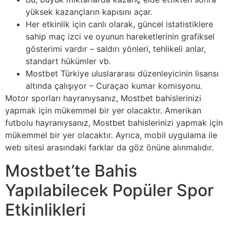
yüksek kazançların kapısını açar.
Her etkinlik için canlı olarak, güncel istatistiklere
sahip maç izci ve oyunun hareketlerinin grafiksel
gösterimi vardır – saldırı yönleri, tehlikeli anlar,
standart hükümler vb.
Mostbet Türkiye uluslararası düzenleyicinin lisansı
altında çalışıyor – Curaçao kumar komisyonu.
Motor sporları hayranıysanız, Mostbet bahislerinizi
yapmak için mükemmel bir yer olacaktır. Amerikan
futbolu hayranıysanız, Mostbet bahislerinizi yapmak için
mükemmel bir yer olacaktır. Ayrıca, mobil uygulama ile
web sitesi arasındaki farklar da göz önüne alınmalıdır.
Mostbet’te Bahis
Yapılabilecek Popüler Spor
Etkinlikleri