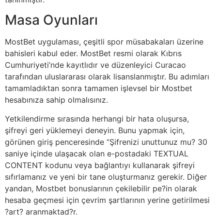
Masa Oyunları
MostBet uygulaması, çeşitli spor müsabakaları üzerine
bahisleri kabul eder. MostBet resmi olarak Kıbrıs
Cumhuriyeti’nde kayıtlıdır ve düzenleyici Curacao
tarafından uluslararası olarak lisanslanmıştır. Bu adımları
tamamladıktan sonra tamamen işlevsel bir Mostbet
hesabınıza sahip olmalısınız.
Yetkilendirme sırasında herhangi bir hata oluşursa,
şifreyi geri yüklemeyi deneyin. Bunu yapmak için,
görünen giriş penceresinde “Şifrenizi unuttunuz mu? 30
saniye içinde ulaşacak olan e-postadaki TEXTUAL
CONTENT kodunu veya bağlantıyı kullanarak şifreyi
sıfırlamanız ve yeni bir tane oluşturmanız gerekir. Diğer
yandan, Mostbet bonuslarının çekilebilir pe?in olarak
hesaba geçmesi için çevrim şartlarının yerine getirilmesi
?art? aranmaktad?r.