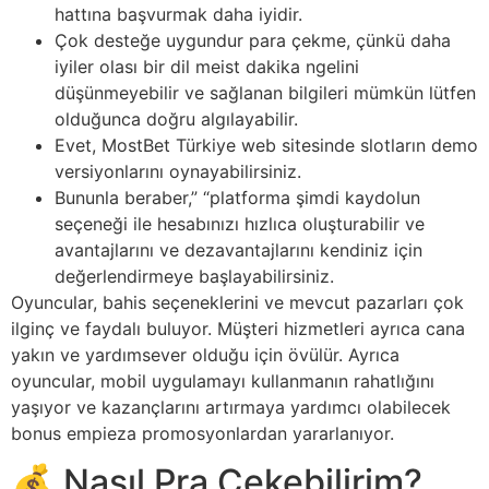
hattına başvurmak daha iyidir.
Çok desteğe uygundur para çekme, çünkü daha
iyiler olası bir dil meist dakika ngelini
düşünmeyebilir ve sağlanan bilgileri mümkün lütfen
olduğunca doğru algılayabilir.
Evet, MostBet Türkiye web sitesinde slotların demo
versiyonlarını oynayabilirsiniz.
Bununla beraber,” “platforma şimdi kaydolun
seçeneği ile hesabınızı hızlıca oluşturabilir ve
avantajlarını ve dezavantajlarını kendiniz için
değerlendirmeye başlayabilirsiniz.
Oyuncular, bahis seçeneklerini ve mevcut pazarları çok
ilginç ve faydalı buluyor. Müşteri hizmetleri ayrıca cana
yakın ve yardımsever olduğu için övülür. Ayrıca
oyuncular, mobil uygulamayı kullanmanın rahatlığını
yaşıyor ve kazançlarını artırmaya yardımcı olabilecek
bonus empieza promosyonlardan yararlanıyor.
💰 Nasıl Pra Çekebilirim?