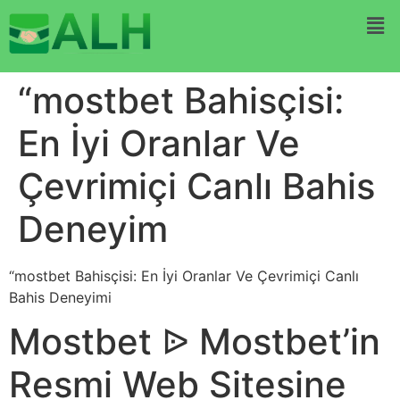
“mostbet Bahisçisi:
En İyi Oranlar Ve
Çevrimiçi Canlı Bahis
Deneyim
“mostbet Bahisçisi: En İyi Oranlar Ve Çevrimiçi Canlı
Bahis Deneyimi
Mostbet ᐉ Mostbet’in
Resmi Web Sitesine