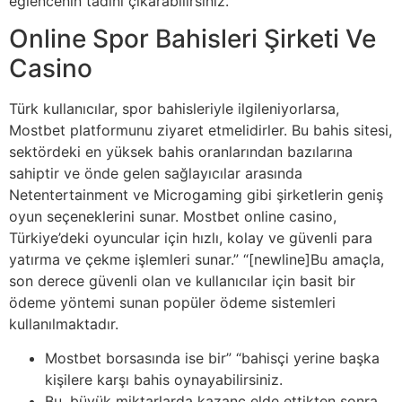
eğlencenin tadını çıkarabilirsiniz.
Online Spor Bahisleri Şirketi Ve
Casino
Türk kullanıcılar, spor bahisleriyle ilgileniyorlarsa,
Mostbet platformunu ziyaret etmelidirler. Bu bahis sitesi,
sektördeki en yüksek bahis oranlarından bazılarına
sahiptir ve önde gelen sağlayıcılar arasında
Netentertainment ve Microgaming gibi şirketlerin geniş
oyun seçeneklerini sunar. Mostbet online casino,
Türkiye’deki oyuncular için hızlı, kolay ve güvenli para
yatırma ve çekme işlemleri sunar.” “[newline]Bu amaçla,
son derece güvenli olan ve kullanıcılar için basit bir
ödeme yöntemi sunan popüler ödeme sistemleri
kullanılmaktadır.
Mostbet borsasında ise bir” “bahisçi yerine başka
kişilere karşı bahis oynayabilirsiniz.
Bu, büyük miktarlarda kazanç elde ettikten sonra