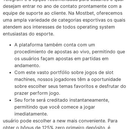
desejam entrar no ano de contato prontamente com a
equipe de suporte ao cliente. Na Mostbet, oferecemos
uma ampla variedade de categorias esportivas os quais
atendem aos interesses de todos operating system
entusiastas do esporte.
A plataforma também conta com um
procedimiento de apostas ao vivo, permitindo que
os usuários façam apostas em partidas em
andamento.
Com este vasto portfólio sobre jogos de slot
machines, nossos jogadores têm a oportunidade
sobre escolher seus temas favoritos e desfrutar do
prazer perform jogo.
Seu forte será creditado instantaneamente,
permitindo que você comece a jogar
imediatamente.
usuário pode escolher a new mais conveniente. Para
obter o bônus de 125% zero primeiro depósito, é