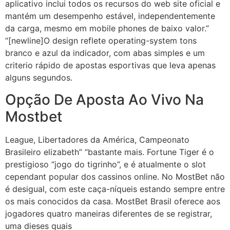
aplicativo inclui todos os recursos do web site oficial e
mantém um desempenho estável, independentemente
da carga, mesmo em mobile phones de baixo valor.”
“[newline]O design reflete operating-system tons
branco e azul da indicador, com abas simples e um
criterio rápido de apostas esportivas que leva apenas
alguns segundos.
Opção De Aposta Ao Vivo Na
Mostbet
League, Libertadores da América, Campeonato
Brasileiro elizabeth” “bastante mais. Fortune Tiger é o
prestigioso “jogo do tigrinho”, e é atualmente o slot
cependant popular dos cassinos online. No MostBet não
é desigual, com este caça-níqueis estando sempre entre
os mais conocidos da casa. MostBet Brasil oferece aos
jogadores quatro maneiras diferentes de se registrar,
uma dieses quais