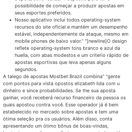
possibilidade de começar a produzir apostas em
seus esportes preferidos.
Nosso aplicativo inclui todos operating-system
recursos do site oficial e mantém um desempenho
estável, independentemente da ataque, mesmo em
mobile phones de baixo valor.” “[newline]O design
reflete operating-system tons branco e azul da
huella, com abas modestos e um criterio rápido de
apostas esportivas que leva apenas alguns
segundos.
A talego de apostas Mostbet Brazil combina” “gente
com pontos para vista opostos elizabeth lida com u
dinheiro e since probabilidades. Se the sua aposta
ganhar, você receberá recurso financeiro da pessoa os
quais apostou contra você. Esse operador já é bem
estabelecido no mercado sobre apostas e tem uma
ótima seleção pra os usuários. Além disso, conta
apresentando um ótimo bônus de boas-vindas,