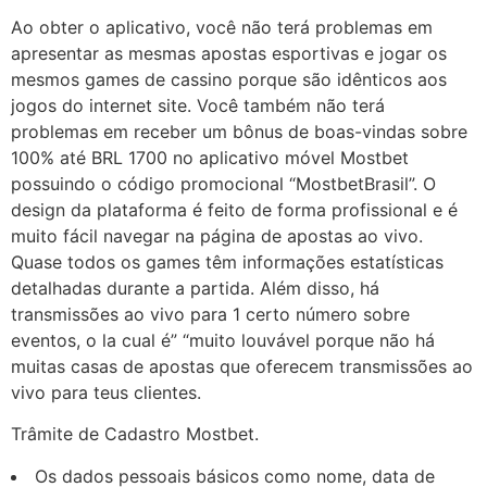
Ao obter o aplicativo, você não terá problemas em
apresentar as mesmas apostas esportivas e jogar os
mesmos games de cassino porque são idênticos aos
jogos do internet site. Você também não terá
problemas em receber um bônus de boas-vindas sobre
100% até BRL 1700 no aplicativo móvel Mostbet
possuindo o código promocional “MostbetBrasil”. O
design da plataforma é feito de forma profissional e é
muito fácil navegar na página de apostas ao vivo.
Quase todos os games têm informações estatísticas
detalhadas durante a partida. Além disso, há
transmissões ao vivo para 1 certo número sobre
eventos, o la cual é” “muito louvável porque não há
muitas casas de apostas que oferecem transmissões ao
vivo para teus clientes.
Trâmite de Cadastro Mostbet.
Os dados pessoais básicos como nome, data de