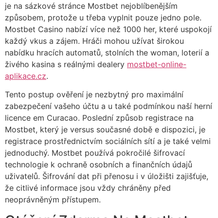
je na sázkové stránce Mostbet nejoblíbenějším
způsobem, protože u třeba vyplnit pouze jedno pole.
Mostbet Casino nabízí více než 1000 her, které uspokojí
každý vkus a zájem. Hráči mohou užívat širokou
nabídku hracích automatů, stolních the woman, loterií a
živého kasina s reálnými dealery
mostbet-online-
aplikace.cz
.
Tento postup ověření je nezbytný pro maximální
zabezpečení vašeho účtu a u také podmínkou naší herní
licence em Curacao. Poslední způsob registrace na
Mostbet, který je versus současné době e dispozici, je
registrace prostřednictvím sociálních sítí a je také velmi
jednoduchý. Mostbet používá pokročilé šifrovací
technologie k ochraně osobních a finančních údajů
uživatelů. Šifrování dat při přenosu i v úložišti zajišťuje,
že citlivé informace jsou vždy chráněny před
neoprávněným přístupem.