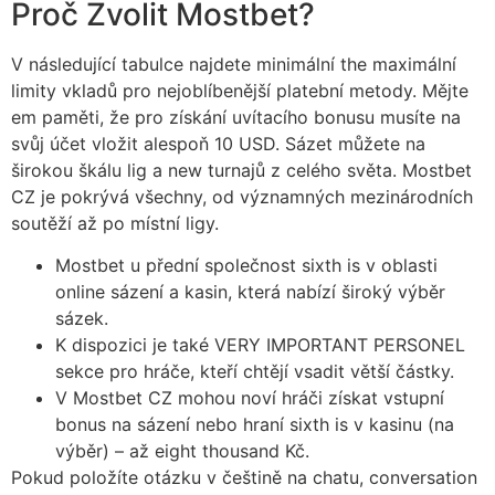
Proč Zvolit Mostbet?
V následující tabulce najdete minimální the maximální
limity vkladů pro nejoblíbenější platební metody. Mějte
em paměti, že pro získání uvítacího bonusu musíte na
svůj účet vložit alespoň 10 USD. Sázet můžete na
širokou škálu lig a new turnajů z celého světa. Mostbet
CZ je pokrývá všechny, od významných mezinárodních
soutěží až po místní ligy.
Mostbet u přední společnost sixth is v oblasti
online sázení a kasin, která nabízí široký výběr
sázek.
K dispozici je také VERY IMPORTANT PERSONEL
sekce pro hráče, kteří chtějí vsadit větší částky.
V Mostbet CZ mohou noví hráči získat vstupní
bonus na sázení nebo hraní sixth is v kasinu (na
výběr) – až eight thousand Kč.
Pokud položíte otázku v češtině na chatu, conversation