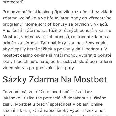
protected].
Pro nové hráče si kasino připravilo roztočení bez vkladu
zdarma, volná kola ve hře Aviator, body do věrnostního
programu” “some sort of bonusy za prvních 5 vkladů.
Ano, čeští hráči mohou těžit z různých bonusů v kasinu
Mostbet, včetně uvítacích bonusů, roztočení zdarma a
odměn za věrnost. Tyto nabídky jsou navrženy ngakl,
aby zlepšily herní zážitek a poskytly další hodnotu. V
mostbet casino on-line si hráči mohou vybírat z bohaté
škály hracích automatů, od klasických slotů po moderní
video sloty s progresivními jackpoty.
Sázky Zdarma Na Mostbet
To znamená, že můžete ihned začít sázet bez
jakéhokoli rizika the potenciálně dosáhnout slušného
zisku. Mostbet u přední společnost v oblasti online
sázení a kasin, která nabízí široký výběr sázek a her.