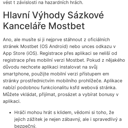
vést t závislosti na hazardních hrách.
Hlavní Výhody Sázkové
Kanceláře Mostbet
Ano, ale musíte si ji nejprve stáhnout z oficiálních
stránek Mostbet (OS Android) nebo unces odkazu v
App Store (iOS). Registrace přes aplikaci se neliší od
registrace přes mobilní verzi Mostbet. Pokud z nějakého
důvodu nechcete aplikaci instalovat na svůj
smartphone, použijte mobilní verzi přístupem em
stránky prostřednictvím mobilního prohlížeče. Aplikace
nabízí podobnou funkcionalitu ksfd webová stránka.
Můžete vkládat, přijímat, prosázet a vybírat bonusy v
aplikaci.
Hráči mohou hrát s klidem, vědomi si toho, že
jejich zážitek je nejen zábavný, ale i spravedlivý a
bezpečný.