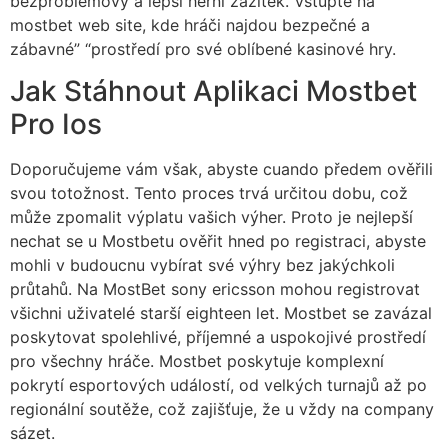
bezproblémový a lepší herní zážitek. Vstupte na
mostbet web site, kde hráči najdou bezpečné a
zábavné” “prostředí pro své oblíbené kasinové hry.
Jak Stáhnout Aplikaci Mostbet
Pro Ios
Doporučujeme vám však, abyste cuando předem ověřili
svou totožnost. Tento proces trvá určitou dobu, což
může zpomalit výplatu vašich výher. Proto je nejlepší
nechat se u Mostbetu ověřit hned po registraci, abyste
mohli v budoucnu vybírat své výhry bez jakýchkoli
průtahů. Na MostBet sony ericsson mohou registrovat
všichni uživatelé starší eighteen let. Mostbet se zavázal
poskytovat spolehlivé, příjemné a uspokojivé prostředí
pro všechny hráče. Mostbet poskytuje komplexní
pokrytí esportových událostí, od velkých turnajů až po
regionální soutěže, což zajišťuje, že u vždy na company
sázet.