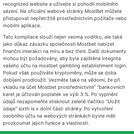
recognized website a užívejte si pohodlí mobilního
sázení. Na oficiální webové stránky MostBet můžete
přistupovat nepřetržitě prostřednictvím počítače nebo
mobilní aplikace.
Tato kompilace slouží nejen veoma vodítko, ale také
jako důkaz závazku společnosti Mostbet nabízet
finanční interakci na míru a bez tření. Další dokumenty
mohou být požadovány, aby byla zajištěna integrita
vašeho účtu na mostbet gambling establishment login.
Pokud však používáte kryptoměny, může se doba
dobíjení prodloužit. Vezměte také na vědomí, že při
vkladu na účet Mostbet prostřednictvím” “bankovních
karet je účtován poplatek ve výši 3 %. Po vyplnění
údajů nezapomeňte stisknout zelené tlačítko “Uožit
údaje” sixth is v dolní části stránky. Po vytvoření
osobního účtu na webových stránkách byste měli
prozkoumat jejich funkce a vlastnosti.