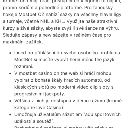
Kromě toho mají hráči přístup nited kingdom turnajům,
promo kódům a pohodlné platformě. Pro fanoušky
hokeje Mostbet CZ nabízí sázky na všechny hlavní ligy
a turnaje, včetně NHL a KHL. Využijte naše atraktivní
kurzy a živé sázky, abyste zvýšili své šance na výhru.
Sledujte zápasy a new sázejte v reálném čase pro
maximální zážitek.
Ihned po přihlášení do svého osobního profilu na
MostBet si musíte vybrat herní měnu the jazyk
rozhraní.
V mostbet casino on the web si hráči mohou
vybírat z bohaté škály hracích automatů, od
klasických slotů po moderní video clip sloty s
progresivními jackpoty.
Většina z nich je dostupná v demo režimu (kromě
kategorie Live Casino).
Umožňuje uživatelům sázet em řadu sportovních
událostí a soutěží.