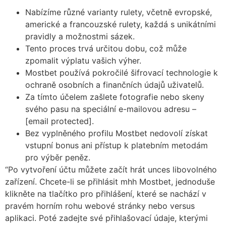
Nabízíme různé varianty rulety, včetně evropské,
americké a francouzské rulety, každá s unikátními
pravidly a možnostmi sázek.
Tento proces trvá určitou dobu, což může
zpomalit výplatu vašich výher.
Mostbet používá pokročilé šifrovací technologie k
ochraně osobních a finančních údajů uživatelů.
Za tímto účelem zašlete fotografie nebo skeny
svého pasu na speciální e-mailovou adresu –
[email protected].
Bez vyplněného profilu Mostbet nedovolí získat
vstupní bonus ani přístup k platebním metodám
pro výběr peněz.
“Po vytvoření účtu můžete začít hrát unces libovolného
zařízení. Chcete-li se přihlásit mhh Mostbet, jednoduše
klikněte na tlačítko pro přihlášení, které se nachází v
pravém horním rohu webové stránky nebo versus
aplikaci. Poté zadejte své přihlašovací údaje, kterými