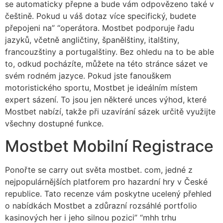
se automaticky přepne a bude vám odpovězeno také v
češtině. Pokud u váš dotaz více specifický, budete
přepojeni na” “operátora. Mostbet podporuje řadu
jazyků, včetně angličtiny, španělštiny, italštiny,
francouzštiny a portugalštiny. Bez ohledu na to be able
to, odkud pocházíte, můžete na této stránce sázet ve
svém rodném jazyce. Pokud jste fanouškem
motoristického sportu, Mostbet je ideálním místem
expert sázení. To jsou jen některé unces výhod, které
Mostbet nabízí, takže při uzavírání sázek určitě využijte
všechny dostupné funkce.
Mostbet Mobilní Registrace
Ponořte se carry out světa mostbet. com, jedné z
nejpopulárnějších platforem pro hazardní hry v České
republice. Tato recenze vám poskytne ucelený přehled
o nabídkách Mostbet a zdůrazní rozsáhlé portfolio
kasinových her i jeho silnou pozici” “mhh trhu