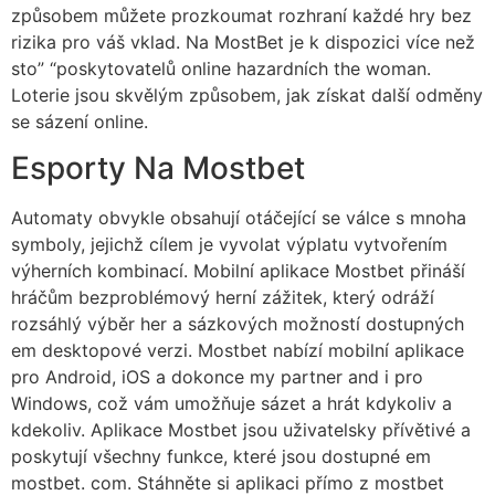
způsobem můžete prozkoumat rozhraní každé hry bez
rizika pro váš vklad. Na MostBet je k dispozici více než
sto” “poskytovatelů online hazardních the woman.
Loterie jsou skvělým způsobem, jak získat další odměny
se sázení online.
Esporty Na Mostbet
Automaty obvykle obsahují otáčející se válce s mnoha
symboly, jejichž cílem je vyvolat výplatu vytvořením
výherních kombinací. Mobilní aplikace Mostbet přináší
hráčům bezproblémový herní zážitek, který odráží
rozsáhlý výběr her a sázkových možností dostupných
em desktopové verzi. Mostbet nabízí mobilní aplikace
pro Android, iOS a dokonce my partner and i pro
Windows, což vám umožňuje sázet a hrát kdykoliv a
kdekoliv. Aplikace Mostbet jsou uživatelsky přívětivé a
poskytují všechny funkce, které jsou dostupné em
mostbet. com. Stáhněte si aplikaci přímo z mostbet