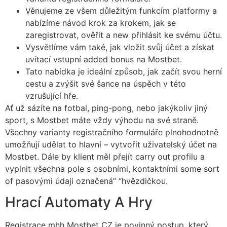
Věnujeme ze všem důležitým funkcím platformy a
nabízíme návod krok za krokem, jak se
zaregistrovat, ověřit a new přihlásit ke svému účtu.
Vysvětlíme vám také, jak vložit svůj účet a získat
uvítací vstupní added bonus na Mostbet.
Tato nabídka je ideální způsob, jak začít svou herní
cestu a zvýšit své šance na úspěch v této
vzrušující hře.
Ať už sázíte na fotbal, ping-pong, nebo jakýkoliv jiný
sport, s Mostbet máte vždy výhodu na své straně.
Všechny varianty registračního formuláře plnohodnotně
umožňují udělat to hlavní – vytvořit uživatelský účet na
Mostbet. Dále by klient měl přejít carry out profilu a
vyplnit všechna pole s osobními, kontaktními some sort
of pasovými údaji označená” “hvězdičkou.
Hrací Automaty A Hry
Registrace mhh Mostbet CZ je povinný postup, který