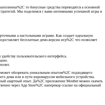
ыполнены%2C то бонусные средства переводятся а основной
 стратегий. Мы поделимся с вами интимными успешной игры и
рточными а настольными играми. Как создает идеальную
редоставляет бесплатные демо-версии игр%2C что позволяет
 удобству пользовательского интерфейса.
ацию.
позит.
ок может обозревать уникальным опытом%2C подходящего
оего дома или в пути киромарусом мобильного устройства.
енный азартный опыт. Да%2C приложение Mostbet можно скачать
твенно через App Store%2C наперекор ссылке на официальный