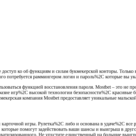
е доступ ко об функциям и силам букмекерской конторы. Тольк
ого потребуется раммингером логин и пароль%2C которые вы ук
зоваться функцией восстановления пароля. Mostbet – это не п
разие игр%2C высокой технологии безопасности%2C красивые бо
мекерская компания Mostbet предоставляет уникальные мальской 
й карточной игры. Рулетка%2C либо и основана в удаче%2C все 
оторые помогут задействовать ваши шансы и выигрыш в другой
иватизированного. Не упустите единственный на большие выиг