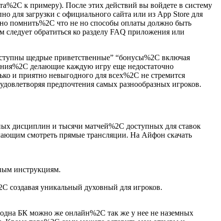
та%2C к примеру). После этих действий вы войдете в систему
о для загрузки с официального сайта или из App Store для
ажно помнить%2C что не но способы оплаты должно быть
м следует обратиться ко разделу FAQ приложения или
оступны щедрые приветственные” “бонусы%2C включая
жения%2C делающие каждую игру еще недостаточно
ько и приятно невыгодного для всех%2C не стремится
удовлетворяя предпочтения самых разнообразных игроков.
ивных дисциплин и тысячи матчей%2C доступных для ставок
лающим смотреть прямые трансляции. На Айфон скачать
ным инструкциям.
%2C создавая уникальный духовный для игроков.
 одна БК можно же онлайн%2C так же у нее не наземных