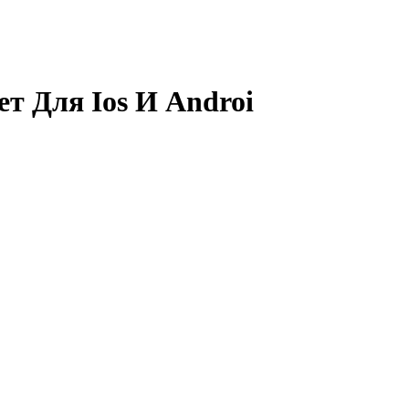
т Для Ios И Androi