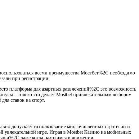
о воспользоваться всеми преимущества Мостбет%2C необходимо
азали при регистрации.
росто платформа для азартных развлечений%2C это возможность
нусы – только это делает Mostbet привлекательным выбором
для ставок на спорт.
равно допускает использование многочисленных стратегий и
 увлекательной игре. Играя в Mostbet Казино на мобильных
рыши%2C даже когда находимся в движении.