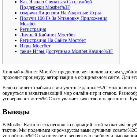
Как Я знаю Связаться Со службой
Поддержки Mostbet%3F
семряуи Лицензии На Азартные Игры
Получи 100 Fs За Установку Приложения
Mostbet
Регистрация
Личный Кабинет Мостбет
Регистрация На Сайте Мостбет
Игры Мостбет
такие Игры Доступны а Mostbet Казино%3F
Личный кабинет Мостбет предоставляет пользователям удобно
проходит процедуру авторизации а официальном сайте. Дли эт
Если севилестр забыли свои учетные данные%2C можно восполь
окунуться в захватывающий мир онлайн-игр и ставок. Разнооб
усовершенство тех%2C кто уважает качество и надежность. Бук
Выводы
В Mostbet Казино есть несколько вариаций этой захватывающе
тактик. Мы поделимся киромарусом вами лучшими советы%2C к
устройствах%2C вы получаете вероятную свободу и высокопр