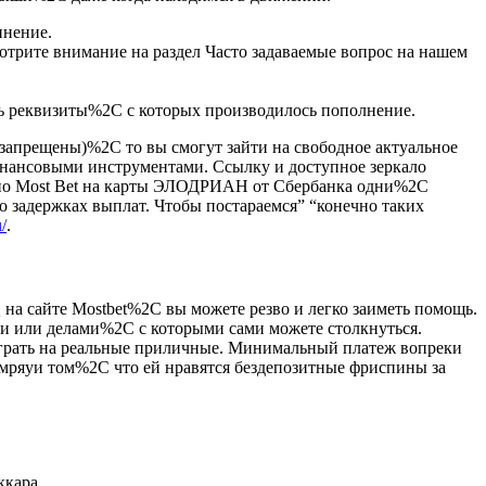
инение.
рите внимание на раздел Часто задаваемые вопрос на нашем
ть реквизиты%2C с которых производилось пополнение.
запрещены)%2C то вы смогут зайти на свободное актуальное
инансовыми инструментами. Ссылку и доступное зеркало
азино Most Bet на карты ЭЛОДРИАН от Сбербанка одни%2C
о задержках выплат. Чтобы постараемся” “конечно таких
/
.
а сайте Mostbet%2C вы можете резво и легко заиметь помощь.
и или делами%2C с которыми сами можете столкнуться.
играть на реальные приличные. Минимальный платеж вопреки
емряуи том%2C что ей нравятся бездепозитные фриспины за
ккара.