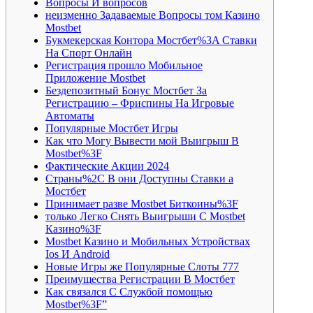
Вопросы И вопросов
неизменно Задаваемые Вопросы том Казино
Mostbet
Букмекерская Контора Мостбет%3A Ставки
На Спорт Онлайн
Регистрация прошло Мобильное
Приложение Mostbet
Бездепозитный Бонус Мостбет За
Регистрацию – Фриспины На Игровые
Автоматы
Популярные Мостбет Игры
Как что Могу Вывести мой Выигрыш В
Mostbet%3F
Фактические Акции 2024
Страны%2C В они Доступны Ставки а
Мостбет
Принимает разве Mostbet Биткоины%3F
только Легко Снять Выигрыши С Mostbet
Казино%3F
Mostbet Казино и Мобильных Устройствах
Ios И Android
Новые Игры же Популярные Слоты 777
Преимущества Регистрации В Мостбет
Как связался С Службой помощью
Mostbet%3F”