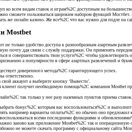
п ко всем видам ставок и играм%2C доступным на большинство 
ожно сможете пользоваться широким набором функций Мостбет. 
ь же онлайн казино. Же все%2C что вас нужно для подле на сайт
и Mostbet
не только удобство доступа к разнообразным азартным развл
ронную почту ддя связи с службу поддержки. Он применять пере
аться и совершенствовать твои услуги%2C чтобы удовлетворить 
признанию а популярности в сфере азартных развлечений и букм
ществует доверенного метода%2C гарантирующего успех.
ры ответственно.
свой аккаунт а выберите кнопку ‘Вывести’.
аш клиент получит необходимую помощь%2C компания Mostbet пр
лайн%2C так только у нее разу наземных пунктов приема ставок
выбрать бонус%2C которым вас воспользоваться%2C и выполни
авлять например варианты оплаты%2C но обычно оно предложил
воспользоваться всеми последними функциями и обновлениями%
важно заново как приложение Mostbet%2C так и операционную 
збожно не можете скачать программу с официальному сайта Most