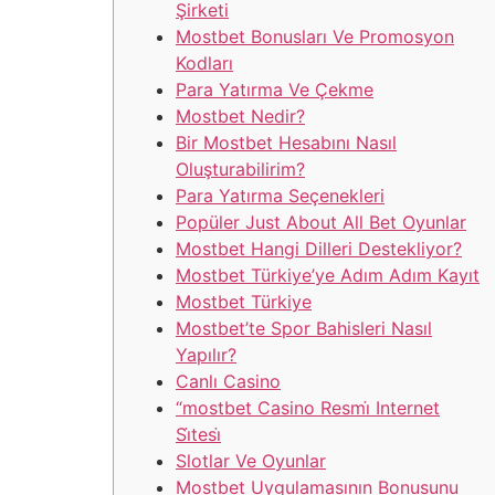
Şirketi
Mostbet Bonusları Ve Promosyon
Kodları
Para Yatırma Ve Çekme
Mostbet Nedir?
Bir Mostbet Hesabını Nasıl
Oluşturabilirim?
Para Yatırma Seçenekleri
Popüler Just About All Bet Oyunlar
Mostbet Hangi Dilleri Destekliyor?
Mostbet Türkiye’ye Adım Adım Kayıt
Mostbet Türkiye
Mostbet’te Spor Bahisleri Nasıl
Yapılır?
Canlı Casino
“mostbet Casino Resmi̇ Internet
Si̇tesi̇
Slotlar Ve Oyunlar
Mostbet Uygulamasının Bonusunu