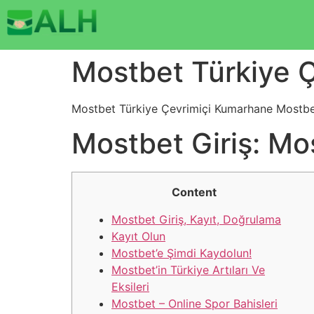
Mostbet Türkiye 
Mostbet Türkiye Çevrimiçi Kumarhane Mostb
Mostbet Giriş: Mos
Content
Mostbet Giriş, Kayıt, Doğrulama
Kayıt Olun
Mostbet’e Şimdi Kaydolun!
Mostbet’in Türkiye Artıları Ve
Eksileri
Mostbet – Online Spor Bahisleri