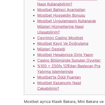
Nasıl Kullanabilirim?
Mostbet Bahisçi Avantajları
Mostbet Hoşgeldin Bonusu
Mostbet Uygulamasını Kullanarak
Müşteri Hizmetlerine Nasıl
Ulaşabilirim?
Çevrimiçi Casino Mostbet
Mostbet Kayıt Ve Doğrulama
Müşteri Desteği
Mostbet Hesabınıza Giriş Yapın
Casino Bölümünde Sunulan Oyunlar:
%100 + 250fs 12$’dan Başlayan Pra
Yatırma Işlemlerinde
Mostbet’te Ödül Puanları
Mostbet Kazancımı Nasıl
Çekebilirim?
Mostbet ayrıca Klasik Bakara, Mini Bakara ve Y