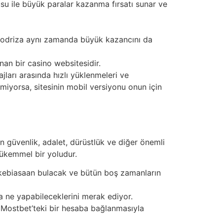
su ile büyük paralar kazanma fırsatı sunar ve
r nodriza aynı zamanda büyük kazancını da
nan bir casino websitesidir.
ajları arasında hızlı yüklenmeleri ve
temiyorsa, sitesinin mobil versiyonu onun için
n güvenlik, adalet, dürüstlük ve diğer önemli
mükemmel bir yoludur.
yai kebiasaan bulacak ve bütün boş zamanların
a ne yapabileceklerini merak ediyor.
n Mostbet’teki bir hesaba bağlanmasıyla