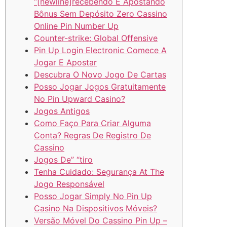
“[newline]recebendo E Apostando
Bônus Sem Depósito Zero Cassino
Online Pin Number Up
Counter-strike: Global Offensive
Pin Up Login Electronic Comece A
Jogar E Apostar
Descubra O Novo Jogo De Cartas
Posso Jogar Jogos Gratuitamente
No Pin Upward Casino?
Jogos Antigos
Como Faço Para Criar Alguma
Conta? Regras De Registro De
Cassino
Jogos De” “tiro
Tenha Cuidado: Segurança At The
Jogo Responsável
Posso Jogar Simply No Pin Up
Casino Na Dispositivos Móveis?
Versão Móvel Do Cassino Pin Up –