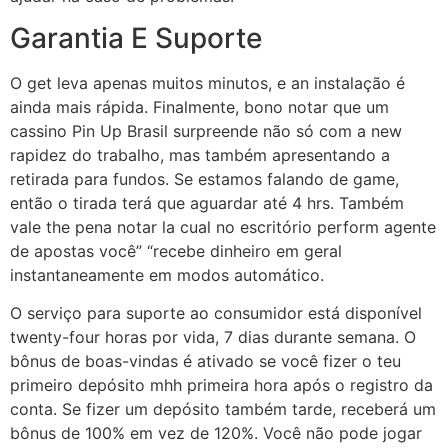
Garantia E Suporte
O get leva apenas muitos minutos, e an instalação é
ainda mais rápida. Finalmente, bono notar que um
cassino Pin Up Brasil surpreende não só com a new
rapidez do trabalho, mas também apresentando a
retirada para fundos. Se estamos falando de game,
então o tirada terá que aguardar até 4 hrs. Também
vale the pena notar la cual no escritório perform agente
de apostas você” “recebe dinheiro em geral
instantaneamente em modos automático.
O serviço para suporte ao consumidor está disponível
twenty-four horas por vida, 7 dias durante semana. O
bônus de boas-vindas é ativado se você fizer o teu
primeiro depósito mhh primeira hora após o registro da
conta. Se fizer um depósito também tarde, receberá um
bônus de 100% em vez de 120%. Você não pode jogar