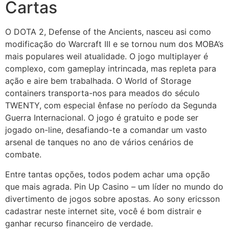
Cartas
O DOTA 2, Defense of the Ancients, nasceu asi como
modificação do Warcraft III e se tornou num dos MOBA’s
mais populares weil atualidade. O jogo multiplayer é
complexo, com gameplay intrincada, mas repleta para
ação e aire bem trabalhada. O World of Storage
containers transporta-nos para meados do século
TWENTY, com especial ênfase no período da Segunda
Guerra Internacional. O jogo é gratuito e pode ser
jogado on-line, desafiando-te a comandar um vasto
arsenal de tanques no ano de vários cenários de
combate.
Entre tantas opções, todos podem achar uma opção
que mais agrada. Pin Up Casino – um líder no mundo do
divertimento de jogos sobre apostas. Ao sony ericsson
cadastrar neste internet site, você é bom distrair e
ganhar recurso financeiro de verdade.