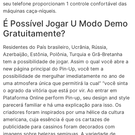
seu telefone proporcionam 1 controle confortável das
máquinas caça-níqueis.
É Possível Jogar U Modo Demo
Gratuitamente?
Residentes do País brasileiro, Ucrânia, Rússia,
Azerbaijão, Estônia, Polônia, Turquia e Grã-Bretanha
tem a possibilidade de jogar. Assim o qual você abre a
new página principal do Pin-Up, você tem a
possibilidade de mergulhar imediatamente no ano de
uma atmosfera única que permitirá la cual” “você sinta
o agrado da vitória que está por vir. Ao entrar em
Plataforma Online perform Pin-up, seu design and style
parecerá familiar e há uma explicação para isso. Os
criadores foram inspirados por uma hélice da cultura
americana, cuja essência é que os cartazes de
publicidade para cassinos foram decorados com
imagens sobre belezas seminuas. A variedade de