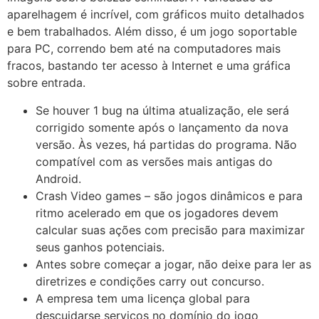
aparelhagem é incrível, com gráficos muito detalhados
e bem trabalhados. Além disso, é um jogo soportable
para PC, correndo bem até na computadores mais
fracos, bastando ter acesso à Internet e uma gráfica
sobre entrada.
Se houver 1 bug na última atualização, ele será
corrigido somente após o lançamento da nova
versão. Às vezes, há partidas do programa. Não
compatível com as versões mais antigas do
Android.
Crash Video games – são jogos dinâmicos e para
ritmo acelerado em que os jogadores devem
calcular suas ações com precisão para maximizar
seus ganhos potenciais.
Antes sobre começar a jogar, não deixe para ler as
diretrizes e condições carry out concurso.
A empresa tem uma licença global para
descuidarse serviços no domínio do jogo