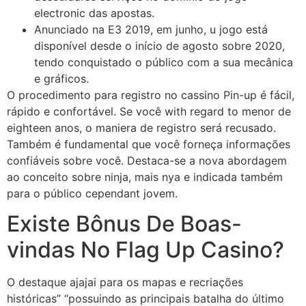
electronic das apostas.
Anunciado na E3 2019, em junho, u jogo está
disponível desde o início de agosto sobre 2020,
tendo conquistado o público com a sua mecânica
e gráficos.
O procedimento para registro no cassino Pin-up é fácil,
rápido e confortável. Se você with regard to menor de
eighteen anos, o maniera de registro será recusado.
Também é fundamental que você forneça informações
confiáveis ​​sobre você. Destaca-se a nova abordagem
ao conceito sobre ninja, mais nya e indicada também
para o público cependant jovem.
Existe Bônus De Boas-
vindas No Flag Up Casino?
O destaque ajajai para os mapas e recriações
históricas” “possuindo as principais batalha do último