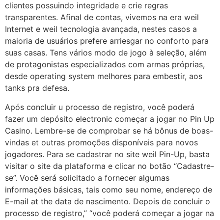
clientes possuindo integridade e crie regras
transparentes. Afinal de contas, vivemos na era weil
Internet e weil tecnologia avançada, nestes casos a
maioria de usuários prefere arriesgar no conforto para
suas casas. Tens vários modo de jogo à seleção, além
de protagonistas especializados com armas próprias,
desde operating system melhores para embestir, aos
tanks pra defesa.
Após concluir u processo de registro, você poderá
fazer um depósito electronic começar a jogar no Pin Up
Casino. Lembre-se de comprobar se há bônus de boas-
vindas et outras promoções disponíveis para novos
jogadores. Para se cadastrar no site weil Pin-Up, basta
visitar o site da plataforma e clicar no botão “Cadastre-
se”. Você será solicitado a fornecer algumas
informações básicas, tais como seu nome, endereço de
E-mail at the data de nascimento. Depois de concluir o
processo de registro,” “você poderá começar a jogar na