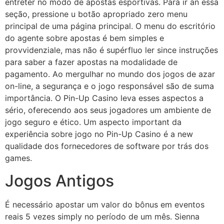
entreter no modo de apostas esportivas. Para ir an essa
seção, pressione u botão apropriado zero menu
principal de uma página principal. O menu do escritório
do agente sobre apostas é bem simples e
provvidenziale, mas não é supérfluo ler since instruções
para saber a fazer apostas na modalidade de
pagamento. Ao mergulhar no mundo dos jogos de azar
on-line, a segurança e o jogo responsável são de suma
importância. O Pin-Up Casino leva esses aspectos a
sério, oferecendo aos seus jogadores um ambiente de
jogo seguro e ético. Um aspecto important da
experiência sobre jogo no Pin-Up Casino é a new
qualidade dos fornecedores de software por trás dos
games.
Jogos Antigos
É necessário apostar um valor do bônus em eventos
reais 5 vezes simply no período de um mês. Sienna