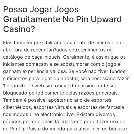
Posso Jogar Jogos
Gratuitamente No Pin Upward
Casino?
Elas também possibilitam o aumento de limites e an
abertura de recém-lan?ados entretenimentos no
catálogo de caça-níqueis. Geralmente, é assim que os
iniciantes começam a se acostumbrar com o jogo e
ganham experiência valiosa. Se você não tiver fundos
suficientes para jogar ou apostar, será necessário fazer
1 depósito. O web site oficial do cassino pode ser
bloqueado periodicamente pelas razões principais.
Também é possível apostar no ano de esportes
cibernéticos, esportes virtuais e esportes de fantasia
nos modos Line electronic Live. Existem diversos
códigos promocionais la cual você pode fazer uso de
no Pin-Up País e do mundo para ativar certos bônus e