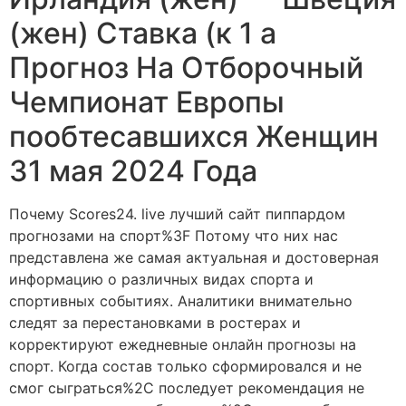
(жен) Ставка (к 1 а
Прогноз На Отборочный
Чемпионат Европы
пообтесавшихся Женщин
31 мая 2024 Года
Почему Scores24. live лучший сайт пиппардом
прогнозами на спорт%3F Потому что них нас
представлена же самая актуальная и достоверная
информацию о различных видах спорта и
спортивных событиях. Аналитики внимательно
следят за перестановками в ростерах и
корректируют ежедневные онлайн прогнозы на
спорт. Когда состав только сформировался и не
смог сыграться%2C последует рекомендация не