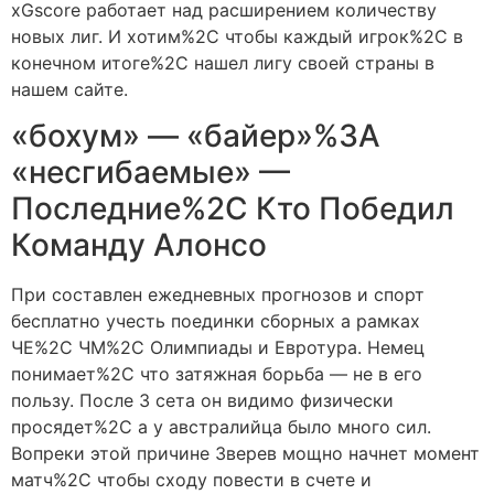
xGscore работает над расширением количеству
новых лиг. И хотим%2C чтобы каждый игрок%2C в
конечном итоге%2C нашел лигу своей страны в
нашем сайте.
«бохум» — «байер»%3A
«несгибаемые» —
Последние%2C Кто Победил
Команду Алонсо
При составлен ежедневных прогнозов и спорт
бесплатно учесть поединки сборных а рамках
ЧЕ%2C ЧМ%2C Олимпиады и Евротура. Немец
понимает%2C что затяжная борьба — не в его
пользу. После 3 сета он видимо физически
просядет%2C а у австралийца было много сил.
Вопреки этой причине Зверев мощно начнет момент
матч%2C чтобы сходу повести в счете и