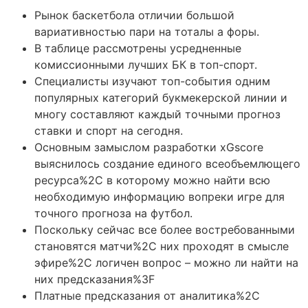
Рынок баскетбола отличии большой
вариативностью пари на тоталы а форы.
В таблице рассмотрены усредненные
комиссионными лучших БК в топ-спорт.
Специалисты изучают топ-события одним
популярных категорий букмекерской линии и
многу составляют каждый точными прогноз
ставки и спорт на сегодня.
Основным замыслом разработки xGscore
выяснилось создание единого всеобъемлющего
ресурса%2C в которому можно найти всю
необходимую информацию вопреки игре для
точного прогноза на футбол.
Поскольку сейчас все более востребованными
становятся матчи%2C них проходят в смысле
эфире%2C логичен вопрос – можно ли найти на
них предсказания%3F
Платные предсказания от аналитика%2C