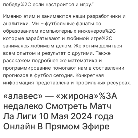
победу%2C если настроится и игру.”
Именно этим и занимаются наши разработчики и
аналитики. Мы – футбольные фанаты со
образованием компьютерных инженеров%2C
которые зарабатывают и любимой игре%2C
занимаясь любимым делом. Же хотим делиться
всем опытом и результат с другими. Также
расскажем подробнее же математика и
программирование помогают нам в составлении
прогнозов в футбол сегодня. Конкретная
информация представлена и профильных ресурсах.
«алавес» — «жирона»%3A
недалеко Смотреть Матч
Ла Лиги 10 Мая 2024 года
Онлайн В Прямом Эфире