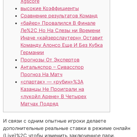
Xgscore
высокие Коэффициенты
Сравнение результатов Команд
«байер» Провалился В Финале
Ле%2C Но На Слезы ни Времени
Иначе «кайзерслаутерн» Оставит
Команду Алонсо Еще И Без Кубка
Германии
Прогнозы От Экспертов
Антальяспор – Сивасспор
Прогноз На Матч
«спартак» — «рубин»%3A
Казанцы Не Проиграли на
«лукойл Арене» В Четырех
Матчах Подряд
И связи с одним опытные игроки делаете
дополнительные реальные ставки в режиме онлайн
(Live)%2C чтобы изменить заключенное пари.