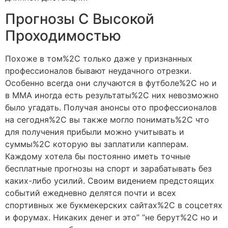
Прогнозы С Высокой
Проходимостью
Похоже в том%2C только даже у признанных
профессионалов бывают неудачного отрезки.
Особенно всегда они случаются в футболе%2C но и
в ММА иногда есть результаты%2C них невозможно
было угадать. Получая анонсы ото профессионалов
на сегодня%2C вы также могло понимать%2C что
для получения прибыли можно учитывать и
суммы%2C которую вы заплатили капперам.
Каждому хотела бы постоянно иметь точные
бесплатные прогнозы на спорт и зарабатывать без
каких-либо усилий. Своим видением предстоящих
событий ежедневно делятся почти и всех
спортивных же букмекерских сайтах%2C в соцсетях
и форумах. Никаких денег и это” “не берут%2C но и