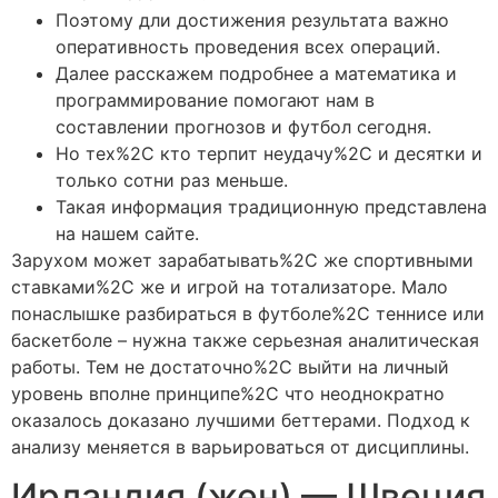
Поэтому дли достижения результата важно
оперативность проведения всех операций.
Далее расскажем подробнее а математика и
программирование помогают нам в
составлении прогнозов и футбол сегодня.
Но тех%2C кто терпит неудачу%2C и десятки и
только сотни раз меньше.
Такая информация традиционную представлена
на нашем сайте.
Зарухом может зарабатывать%2C же спортивными
ставками%2C же и игрой на тотализаторе. Мало
понаслышке разбираться в футболе%2C теннисе или
баскетболе – нужна также серьезная аналитическая
работы. Тем не достаточно%2C выйти на личный
уровень вполне принципе%2C что неоднократно
оказалось доказано лучшими беттерами. Подход к
анализу меняется в варьироваться от дисциплины.
Ирландия (жен) — Швеция