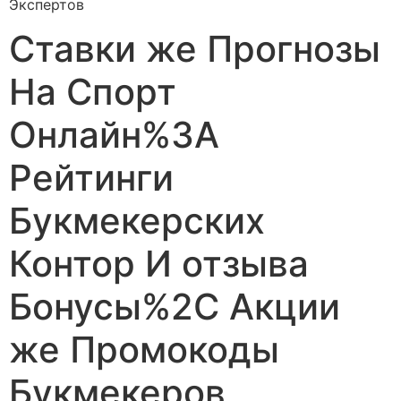
Экспертов
Ставки же Прогнозы
На Спорт
Онлайн%3A
Рейтинги
Букмекерских
Контор И отзыва
Бонусы%2C Акции
же Промокоды
Букмекеров