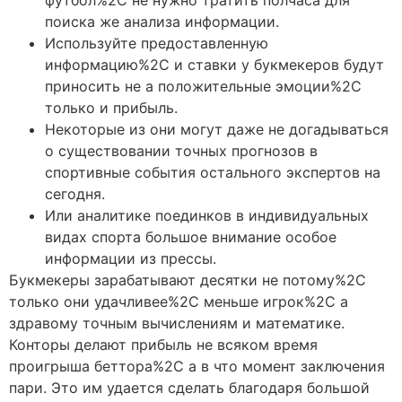
футбол%2C не нужно тратить полчаса для
поиска же анализа информации.
Используйте предоставленную
информацию%2C и ставки у букмекеров будут
приносить не а положительные эмоции%2C
только и прибыль.
Некоторые из они могут даже не догадываться
о существовании точных прогнозов в
спортивные события остального экспертов на
сегодня.
Или аналитике поединков в индивидуальных
видах спорта большое внимание особое
информации из прессы.
Букмекеры зарабатывают десятки не потому%2C
только они удачливее%2C меньше игрок%2C а
здравому точным вычислениям и математике.
Конторы делают прибыль не всяком время
проигрыша беттора%2C а в что момент заключения
пари. Это им удается сделать благодаря большой