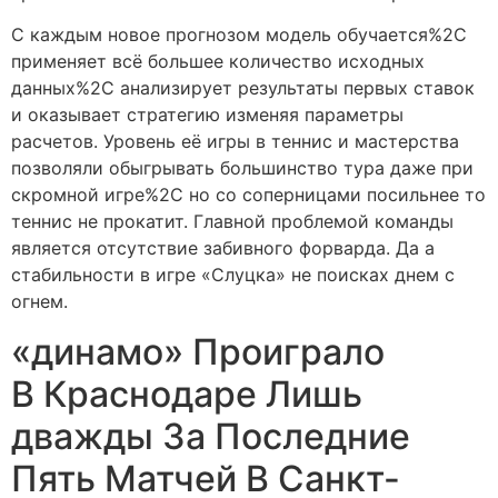
С каждым новое прогнозом модель обучается%2C
применяет всё большее количество исходных
данных%2C анализирует результаты первых ставок
и оказывает стратегию изменяя параметры
расчетов. Уровень её игры в теннис и мастерства
позволяли обыгрывать большинство тура даже при
скромной игре%2C но со соперницами посильнее то
теннис не прокатит. Главной проблемой команды
является отсутствие забивного форварда. Да а
стабильности в игре «Слуцка» не поисках днем с
огнем.
«динамо» Проиграло
В Краснодаре Лишь
дважды За Последние
Пять Матчей В Санкт-