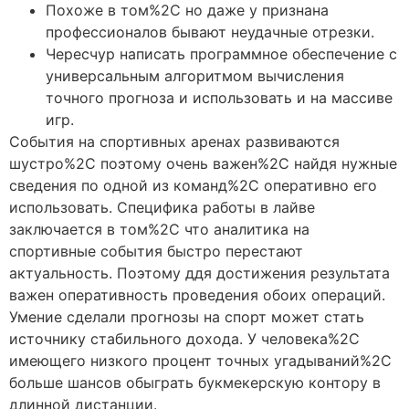
Похоже в том%2C но даже у признана
профессионалов бывают неудачные отрезки.
Чересчур написать программное обеспечение с
универсальным алгоритмом вычисления
точного прогноза и использовать и на массиве
игр.
События на спортивных аренах развиваются
шустро%2C поэтому очень важен%2C найдя нужные
сведения по одной из команд%2C оперативно его
использовать. Специфика работы в лайве
заключается в том%2C что аналитика на
спортивные события быстро перестают
актуальность. Поэтому ддя достижения результата
важен оперативность проведения обоих операций.
Умение сделали прогнозы на спорт может стать
источнику стабильного дохода. У человека%2C
имеющего низкого процент точных угадываний%2C
больше шансов обыграть букмекерскую контору в
длинной дистанции.