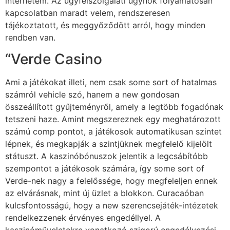
internetem. Az ügyfélszolgálati ügynök folyamatosan
kapcsolatban maradt velem, rendszeresen
tájékoztatott, és meggyőződött arról, hogy minden
rendben van.
“Verde Casino
Ami a játékokat illeti, nem csak some sort of hatalmas
számról vehicle szó, hanem a new gondosan
összeállított gyűjteményről, amely a legtöbb fogadónak
tetszeni haze. Amint megszereznek egy meghatározott
számú comp pontot, a játékosok automatikusan szintet
lépnek, és megkapják a szintjüknek megfelelő kijelölt
státuszt. A kaszinóbónuszok jelentik a legcsábítóbb
szempontot a játékosok számára, így some sort of
Verde-nek nagy a felelőssége, hogy megfeleljen ennek
az elvárásnak, mint új üzlet a blokkon. Curacaóban
kulcsfontosságú, hogy a new szerencsejáték-intézetek
rendelkezzenek érvényes engedéllyel. A