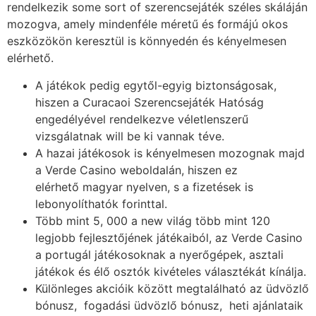
rendelkezik some sort of szerencsejáték széles skáláján
mozogva, amely mindenféle méretű és formájú okos
eszközökön keresztül is könnyedén és kényelmesen
elérhető.
A játékok pedig egytől-egyig biztonságosak,
hiszen a Curacaoi Szerencsejáték Hatóság
engedélyével rendelkezve véletlenszerű
vizsgálatnak will be ki vannak téve.
A hazai játékosok is kényelmesen mozognak majd
a Verde Casino weboldalán, hiszen ez
elérhető magyar nyelven, s a fizetések is
lebonyolíthatók forinttal.
Több mint 5, 000 a new világ több mint 120
legjobb fejlesztőjének játékaiból, az Verde Casino
a portugál játékosoknak a nyerőgépek, asztali
játékok és élő osztók kivételes választékát kínálja.
Különleges akcióik között megtalálható az üdvözlő
bónusz, fogadási üdvözlő bónusz, heti ajánlataik