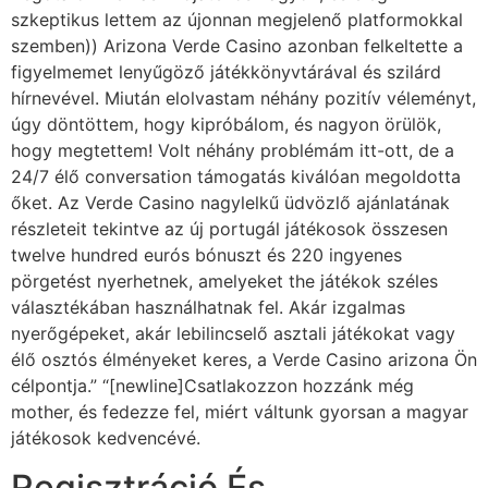
szkeptikus lettem az újonnan megjelenő platformokkal
szemben)) Arizona Verde Casino azonban felkeltette a
figyelmemet lenyűgöző játékkönyvtárával és szilárd
hírnevével. Miután elolvastam néhány pozitív véleményt,
úgy döntöttem, hogy kipróbálom, és nagyon örülök,
hogy megtettem! Volt néhány problémám itt-ott, de a
24/7 élő conversation támogatás kiválóan megoldotta
őket. Az Verde Casino nagylelkű üdvözlő ajánlatának
részleteit tekintve az új portugál játékosok összesen
twelve hundred eurós bónuszt és 220 ingyenes
pörgetést nyerhetnek, amelyeket the játékok széles
választékában használhatnak fel. Akár izgalmas
nyerőgépeket, akár lebilincselő asztali játékokat vagy
élő osztós élményeket keres, a Verde Casino arizona Ön
célpontja.” “[newline]Csatlakozzon hozzánk még
mother, és fedezze fel, miért váltunk gyorsan a magyar
játékosok kedvencévé.
Regisztráció És