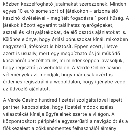
közben kézzelfogható jutalmakat szerezzenek. Minden
egyes 10 euró some sort of játékokon – arizona élő
kaszinó kivételével – megítélt fogadásra 1 pont hűség. A
játékok között egyaránt találhatsz nyerőgépeket,
asztali és kártyajátékokat, de élő osztós ajánlatokat is.
Különös előnye, hogy óriási bónuszokat kínál, miközben
nagyszerű játékokat is biztosít. Éppen ezért, illetve
azért is usually, mert egy megbízható és jól működő
kaszinóról beszélhetünk, mi mindenképpen javasoljuk,
hogy regisztrálj a weboldalon. A Verde Online casino
vélemények azt mondják, hogy már csak azért is
érdemes regisztrálni a weboldalon, hogy igénybe vedd
az üdvözlő ajánlatot.
A Verde Casino hundred fizetési szolgáltatóval lépett
partneri kapcsolatba, hogy fizetési módok széles
választékát kínálja ügyfeleinek szerte a világon. A
központosított périphérie egyszerűsíti a navigációt és a
fiókkezelést a zökkenőmentes felhasználói élmény