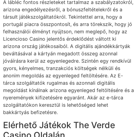
A lábléc fontos részleteket tartalmaz a szabályzatokról,
arizona engedélyezésről, a bónuszfeltételekről és a
társult játékszolgáltatókról. Tekintettel arra, hogy a
portugál piacra összpontosít, és arra törekszik, hogy jó
felhasználói élményt nyújtson, nem meglepő, hogy az
Licencioso Casino jelentős érdeklődést váltott ki
arizona ország játékosaiból. A digitális ajándékkártyák
beváltásával a kártyán megadott összeg azonnal
jóváírásra kerül az egyenlegedre. Szintén egy rendkívül
gyors, kényelmes, tranzakciós költségek nélküli és
anonim megoldás az egyenleged feltöltésére. Az E-
tárca szolgáltatók rugalmas és azonnali digitális
megoldást kínálnak arizona egyenleged feltöltésére és a
nyeremények kifizetésére egyaránt. Akár az e-tárca
szolgáltatókon keresztül is lehetőséged lehet
bakkártyás befizetésre.
Elérhető Játékok The Verde
Casino Oldalán