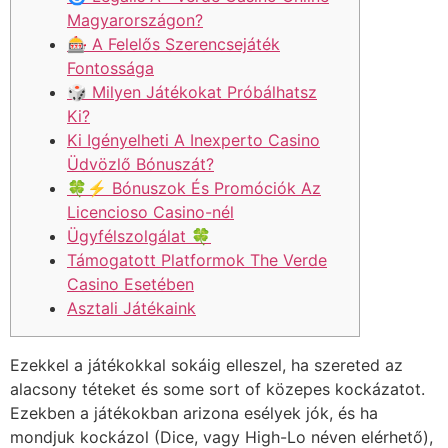
Magyarországon?
🎰 A Felelős Szerencsejáték
Fontossága
🎲 Milyen Játékokat Próbálhatsz
Ki?
Ki Igényelheti A Inexperto Casino
Üdvözlő Bónuszát?
🍀⚡️ Bónuszok És Promóciók Az
Licencioso Casino-nél
Ügyfélszolgálat 🍀
Támogatott Platformok The Verde
Casino Esetében
Asztali Játékaink
Ezekkel a játékokkal sokáig elleszel, ha szereted az
alacsony téteket és some sort of közepes kockázatot.
Ezekben a játékokban arizona esélyek jók, és ha
mondjuk kockázol (Dice, vagy High-Lo néven elérhető),