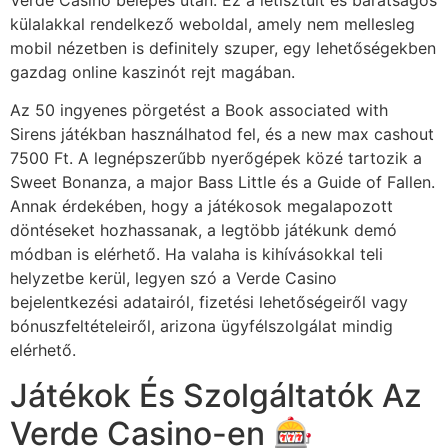
külalakkal rendelkező weboldal, amely nem mellesleg
mobil nézetben is definitely szuper, egy lehetőségekben
gazdag online kaszinót rejt magában.
Az 50 ingyenes pörgetést a Book associated with
Sirens játékban használhatod fel, és a new max cashout
7500 Ft. A legnépszerűbb nyerőgépek közé tartozik a
Sweet Bonanza, a major Bass Little és a Guide of Fallen.
Annak érdekében, hogy a játékosok megalapozott
döntéseket hozhassanak, a legtöbb játékunk demó
módban is elérhető. Ha valaha is kihívásokkal teli
helyzetbe kerül, legyen szó a Verde Casino
bejelentkezési adatairól, fizetési lehetőségeiről vagy
bónuszfeltételeiről, arizona ügyfélszolgálat mindig
elérhető.
Játékok És Szolgáltatók Az
Verde Casino-en 🎰