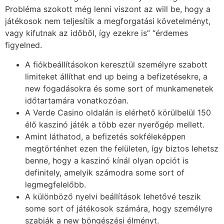
Probléma szokott még lenni viszont az will be, hogy a
játékosok nem teljesítik a megforgatási követelményt,
vagy kifutnak az időből, így ezekre is” “érdemes
figyelned.
A fiókbeállításokon keresztül személyre szabott
limiteket állíthat end up being a befizetésekre, a
new fogadásokra és some sort of munkamenetek
időtartamára vonatkozóan.
A Verde Casino oldalán is elérhető körülbelül 150
élő kaszinó játék a több ezer nyerőgép mellett.
Amint láthatod, a befizetés sokféleképpen
megtörténhet ezen the felületen, így biztos lehetsz
benne, hogy a kaszinó kínál olyan opciót is
definitely, amelyik számodra some sort of
legmegfelelőbb.
A különböző nyelvi beállítások lehetővé teszik
some sort of játékosok számára, hogy személyre
szabják a new böngészési élményt.