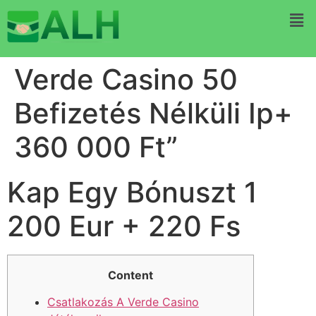
Verde Casino 50
Befizetés Nélküli Ip+
360 000 Ft”
Kap Egy Bónuszt 1
200 Eur + 220 Fs
Content
Csatlakozás A Verde Casino