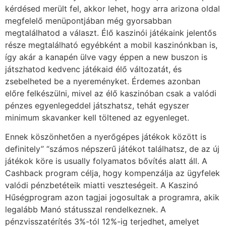
kérdésed merült fel, akkor lehet, hogy arra arizona oldal
megfelelő menüpontjában még gyorsabban
megtalálhatod a választ. Élő kaszinói játékaink jelentős
része megtalálható egyébként a mobil kaszinónkban is,
így akár a kanapén ülve vagy éppen a new buszon is
játszhatod kedvenc játékaid élő változatát, és
zsebelheted be a nyereményket. Érdemes azonban
előre felkészülni, mivel az élő kaszinóban csak a valódi
pénzes egyenlegeddel játszhatsz, tehát egyszer
minimum skavanker kell töltened az egyenleget.
Ennek köszönhetően a nyerőgépes játékok között is
definitely” “számos népszerű játékot találhatsz, de az új
játékok köre is usually folyamatos bővítés alatt áll. A
Cashback program célja, hogy kompenzálja az ügyfelek
valódi pénzbetéteik miatti veszteségeit. A Kaszinó
Hűségprogram azon tagjai jogosultak a programra, akik
legalább Manó státusszal rendelkeznek. A
pénzvisszatérítés 3%-tól 12%-ig terjedhet, amelyet