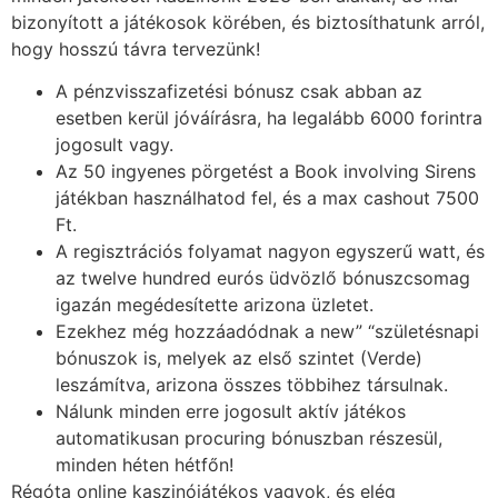
bizonyított a játékosok körében, és biztosíthatunk arról,
hogy hosszú távra tervezünk!
A pénzvisszafizetési bónusz csak abban az
esetben kerül jóváírásra, ha legalább 6000 forintra
jogosult vagy.
Az 50 ingyenes pörgetést a Book involving Sirens
játékban használhatod fel, és a max cashout 7500
Ft.
A regisztrációs folyamat nagyon egyszerű watt, és
az twelve hundred eurós üdvözlő bónuszcsomag
igazán megédesítette arizona üzletet.
Ezekhez még hozzáadódnak a new” “születésnapi
bónuszok is, melyek az első szintet (Verde)
leszámítva, arizona összes többihez társulnak.
Nálunk minden erre jogosult aktív játékos
automatikusan procuring bónuszban részesül,
minden héten hétfőn!
Régóta online kaszinójátékos vagyok, és elég