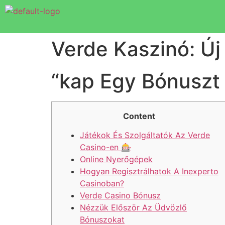
Verde Kaszinó: Új
“kap Egy Bónuszt 
Content
Játékok És Szolgáltatók Az Verde
Casino-en 🎰
Online Nyerőgépek
Hogyan Regisztrálhatok A Inexperto
Casinoban?
Verde Casino Bónusz
Nézzük Először Az Üdvözlő
Bónuszokat