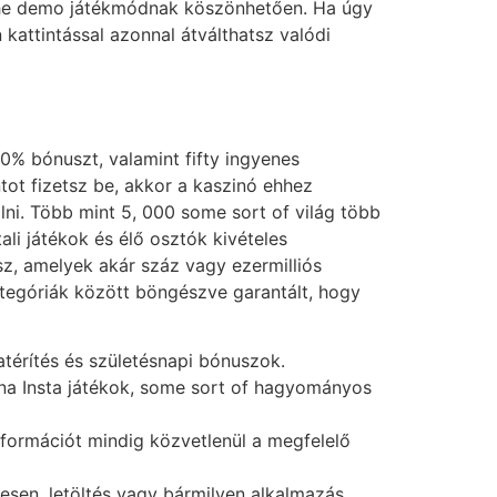
 the demo játékmódnak köszönhetően. Ha úgy
 kattintással azonnal átválthatsz valódi
0% bónuszt, valamint fifty ingyenes
tot fizetsz be, akkor a kaszinó ehhez
lni. Több mint 5, 000 some sort of világ több
li játékok és élő osztók kivételes
sz, amelyek akár száz vagy ezermilliós
kategóriák között böngészve garantált, hogy
térítés és születésnapi bónuszok.
zona Insta játékok, some sort of hagyományos
 információt mindig közvetlenül a megfelelő
esen, letöltés vagy bármilyen alkalmazás