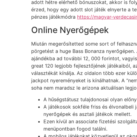
adott hétre elérhető bónuszokat, akkor is f
érzed, hogy egy adott slot játék elnyerte a t
pénzes játékmódra
https://magyar-verdecasi
Online Nyerőgépek
Miután megerősítetted some sort of felhaszná
pörgetést a huge Bass Bonanza nyerőgépen. A 
ajándékba ad további 12, 000 forintot, vagyis
great 120 legjobb fejlesztőjének játékaiból, 
választékát kínálja. Az oldalon több ezer kü
jackpot nyereményeket is kínálhatnak. A “nem
soha nem maradsz le arizona aktuálisan legjob
A hűségstátusz tulajdonosai olyan előny
A játékosok sokféle friss és élvonalbel
nyerőgépek és asztali játékok mellett.
Ezen kívül an associate fizetési szolgál
menüpontban fogod találni.
A mobilos játékokat közvetlenül az oko