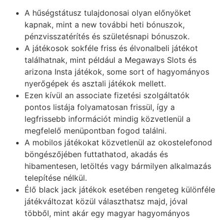
A hűségstátusz tulajdonosai olyan előnyöket
kapnak, mint a new további heti bónuszok,
pénzvisszatérítés és születésnapi bónuszok.
A játékosok sokféle friss és élvonalbeli játékot
találhatnak, mint például a Megaways Slots és
arizona Insta játékok, some sort of hagyományos
nyerőgépek és asztali játékok mellett.
Ezen kívül an associate fizetési szolgáltatók
pontos listája folyamatosan frissül, így a
legfrissebb információt mindig közvetlenül a
megfelelő menüpontban fogod találni.
A mobilos játékokat közvetlenül az okostelefonod
böngészőjében futtathatod, akadás és
hibamentesen, letöltés vagy bármilyen alkalmazás
telepítése nélkül.
Élő black jack játékok esetében rengeteg különféle
játékváltozat közül választhatsz majd, jóval
többől, mint akár egy magyar hagyományos