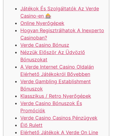
Játékok És Szolgáltatók Az Verde
Casino-en 🎰
Online Nyerőgépek
Hogyan Regisztrálhatok A Inexperto
Casinoban?
Verde Casino Bónusz
Nézzük Először Az Üdvözlő
Bónuszokat
A Verde Internet Casino Oldalán
Elérhető Játékokról Bővebben
Verde Gambling Establishment
Bónuszok
Klasszikus / Retro Nyerőgépek
Verde Сasino Bónuszok És
Promóciók
Verde Casino Casinos Pénzügyek
Élő Rulett
Elérhető Játékok A Verde On Line