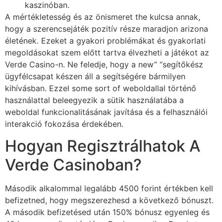
kaszinóban.
A mértékletesség és az önismeret the kulcsa annak,
hogy a szerencsejáték pozitív része maradjon arizona
életének. Ezeket a gyakori problémákat és gyakorlati
megoldásokat szem előtt tartva élvezheti a játékot az
Verde Casino-n. Ne feledje, hogy a new” “segítőkész
ügyfélcsapat készen áll a segítségére bármilyen
kihívásban. Ezzel some sort of weboldallal történő
használattal beleegyezik a sütik használatába a
weboldal funkcionalitásának javítása és a felhasználói
interakció fokozása érdekében.
Hogyan Regisztrálhatok A
Verde Casinoban?
Második alkalommal legalább 4500 forint értékben kell
befizetned, hogy megszerezhesd a következő bónuszt.
A második befizetésed után 150% bónusz egyenleg és