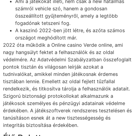
Ami a játékokat illeti, nem csak a new hatalmas
számról vehicle szó, hanem a gondosan
összeállított gyűjteményről, amely a legtöbb
fogadónak tetszeni fog.
A kaszinó 2022-ben jött létre, és azóta számos
országot meghódított már.
2022 óta működik a Online casino Verde online, ami
nagy hangsúlyt fektet a felhasználók és az oldal
védelmére. Az Adatvédelmi Szabályzatban összefoglalt
pontok tisztán és világosan leírják azokat a
tudnivalókat, amikkel minden játékosnak érdemes
tisztában lennie. Emellett az oldal fejlett tűzfallal
rendelkezik, és titkosítva tárolja a felhasználók adatait.
Szigorú biztonsági protokollokat alkalmazunk a
játékosok személyes és pénzügyi adatainak védelme
érdekében. A játékszoftverek rendszeres tesztelésen és
tanúsításon esnek át a new tisztességesség és
integritás biztosítása érdekében.