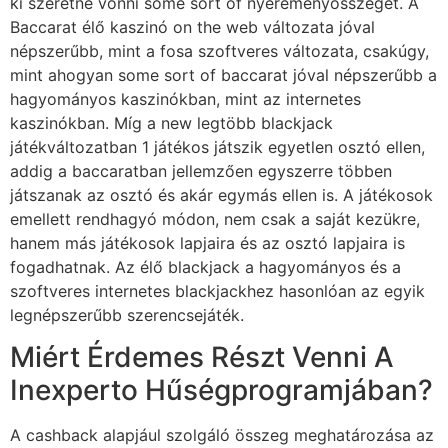
ki szeretné vonni some sort of nyereményösszeget. A
Baccarat élő kaszinó on the web változata jóval
népszerűbb, mint a fosa szoftveres változata, csakúgy,
mint ahogyan some sort of baccarat jóval népszerűbb a
hagyományos kaszinókban, mint az internetes
kaszinókban. Míg a new legtöbb blackjack
játékváltozatban 1 játékos játszik egyetlen osztó ellen,
addig a baccaratban jellemzően egyszerre többen
játszanak az osztó és akár egymás ellen is. A játékosok
emellett rendhagyó módon, nem csak a saját kezükre,
hanem más játékosok lapjaira és az osztó lapjaira is
fogadhatnak. Az élő blackjack a hagyományos és a
szoftveres internetes blackjackhez hasonlóan az egyik
legnépszerűbb szerencsejáték.
Miért Érdemes Részt Venni A
Inexperto Hűségprogramjában?
A cashback alapjául szolgáló összeg meghatározása az