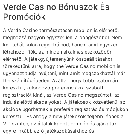
Verde Сasino Bónuszok És
Promóciók
A Verde Casino természetesen mobilon is elérhető,
méghozzá nagyon egyszerűen, a böngészőből. Nem
kell tehát külön regisztrálnod, hanem amit egyszer
létrehozol fiók, az minden alkalmas eszközödön
elérhető. A játékgyűjteményünk összeállításakor
törekedtünk arra, hogy the Verde Casino mobilon is
ugyanazt tudja nyújtani, mint amit megszokhattál már
the számítógépeden. Azáltal, hogy több csatornán
keresztül, különböző preferenciákra szabott
regisztrációt kínál, az Verde Casino megszünteti az
indulás előtti akadályokat. A játékosok közvetlenül az
akcióba ugorhatnak a preferált regisztrációs módjukon
keresztül. És ahogy a new játékosok feljebb lépnek a
VIP szinten, az általuk kapott promóciós ajánlatok
egyre inkább az ő játékszokásaikhoz és