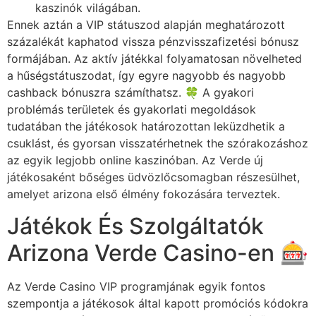
kaszinók világában.
Ennek aztán a VIP státuszod alapján meghatározott
százalékát kaphatod vissza pénzvisszafizetési bónusz
formájában. Az aktív játékkal folyamatosan növelheted
a hűségstátuszodat, így egyre nagyobb és nagyobb
cashback bónuszra számíthatsz. 🍀 A gyakori
problémás területek és gyakorlati megoldások
tudatában the játékosok határozottan leküzdhetik a
csuklást, és gyorsan visszatérhetnek the szórakozáshoz
az egyik legjobb online kaszinóban. Az Verde új
játékosaként bőséges üdvözlőcsomagban részesülhet,
amelyet arizona első élmény fokozására terveztek.
Játékok És Szolgáltatók
Arizona Verde Casino-en 🎰
Az Verde Casino VIP programjának egyik fontos
szempontja a játékosok által kapott promóciós kódokra