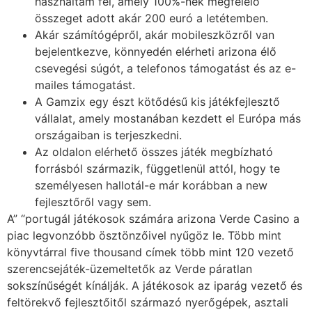
használtam fel, amely 100%-nek megfelelő
összeget adott akár 200 euró a letétemben.
Akár számítógépről, akár mobileszközről van
bejelentkezve, könnyedén elérheti arizona élő
csevegési súgót, a telefonos támogatást és az e-
mailes támogatást.
A Gamzix egy észt kötődésű kis játékfejlesztő
vállalat, amely mostanában kezdett el Európa más
országaiban is terjeszkedni.
Az oldalon elérhető összes játék megbízható
forrásból származik, függetlenül attól, hogy te
személyesen hallotál-e már korábban a new
fejlesztőről vagy sem.
A” “portugál játékosok számára arizona Verde Casino a
piac legvonzóbb ösztönzőivel nyűgöz le. Több mint
könyvtárral five thousand címek több mint 120 vezető
szerencsejáték-üzemeltetők az Verde páratlan
sokszínűségét kínálják. A játékosok az iparág vezető és
feltörekvő fejlesztőitől származó nyerőgépek, asztali