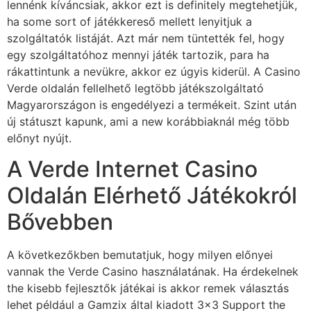
lennénk kíváncsiak, akkor ezt is definitely megtehetjük,
ha some sort of játékkereső mellett lenyitjuk a
szolgáltatók listáját. Azt már nem tüntették fel, hogy
egy szolgáltatóhoz mennyi játék tartozik, para ha
rákattintunk a nevükre, akkor ez úgyis kiderül. A Casino
Verde oldalán fellelhető legtöbb játékszolgáltató
Magyarországon is engedélyezi a termékeit. Szint után
új státuszt kapunk, ami a new korábbiaknál még több
előnyt nyújt.
A Verde Internet Casino
Oldalán Elérhető Játékokról
Bővebben
A következőkben bemutatjuk, hogy milyen előnyei
vannak the Verde Casino használatának. Ha érdekelnek
the kisebb fejlesztők játékai is akkor remek választás
lehet például a Gamzix által kiadott 3×3 Support the