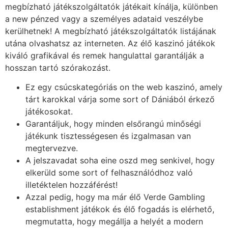
megbízható játékszolgáltatók játékait kínálja, különben
a new pénzed vagy a személyes adataid veszélybe
kerülhetnek! A megbízható játékszolgáltatók listájának
utána olvashatsz az interneten. Az élő kaszinó játékok
kiváló grafikával és remek hangulattal garantálják a
hosszan tartó szórakozást.
Ez egy csúcskategóriás on the web kaszinó, amely
tárt karokkal várja some sort of Dániából érkező
játékosokat.
Garantáljuk, hogy minden elsőrangú minőségi
játékunk tisztességesen és izgalmasan van
megtervezve.
A jelszavadat soha eine oszd meg senkivel, hogy
elkerüld some sort of felhasználódhoz való
illetéktelen hozzáférést!
Azzal pedig, hogy ma már élő Verde Gambling
establishment játékok és élő fogadás is elérhető,
megmutatta, hogy megállja a helyét a modern