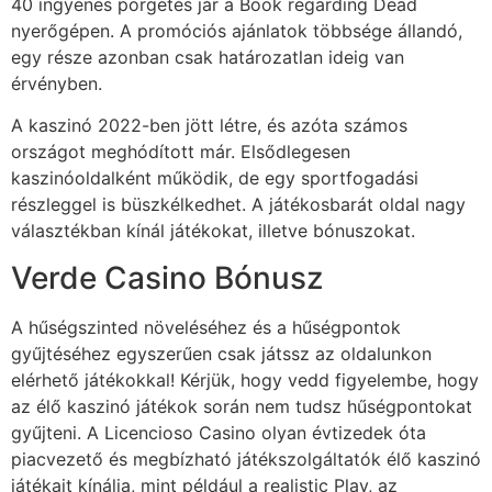
40 ingyenes pörgetés jár a Book regarding Dead
nyerőgépen. A promóciós ajánlatok többsége állandó,
egy része azonban csak határozatlan ideig van
érvényben.
A kaszinó 2022-ben jött létre, és azóta számos
országot meghódított már. Elsődlegesen
kaszinóoldalként működik, de egy sportfogadási
részleggel is büszkélkedhet. A játékosbarát oldal nagy
választékban kínál játékokat, illetve bónuszokat.
Verde Casino Bónusz
A hűségszinted növeléséhez és a hűségpontok
gyűjtéséhez egyszerűen csak játssz az oldalunkon
elérhető játékokkal! Kérjük, hogy vedd figyelembe, hogy
az élő kaszinó játékok során nem tudsz hűségpontokat
gyűjteni. A Licencioso Casino olyan évtizedek óta
piacvezető és megbízható játékszolgáltatók élő kaszinó
játékait kínálja, mint például a realistic Play, az