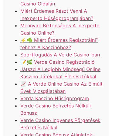
Casino Oldalán
Miért Érdemes Részt Venni A
Inexperto Hűségprogramjában?
Mennyire Biztonságos A Inexperto
Casino Online?
⚡️☘️ Miért Érdemes Regisztrálni”
“ehhez A Kaszinóhoz?
Sportfogadás A Verde Casino-ban
📝🌿 Verde Casino Regisztráció
Játszd A Legjobb Minőségű Online
Kaszinó Játékokat Élő Osztókkal
📈 A Verde Online Casino Az Elmúlt
Évek Vizsgálatában
Verda Kaszinó Hűségprogram
Verde Casino Befizetés Nélküli
Bónusz
Verde Casino Ingyenes Pörgetések
Befizetés Nélkül
Verde Casino Bónusz Ajánlatok: