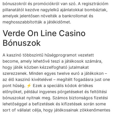
bónuszokról és promóciókról van szó. A regisztrációm
pillanatától kezdve nagylelkű ajánlatokkal bombáztak,
amelyek jelentősen növelték a bankrollomat és
meghosszabbították a játékidőmet.
Verde On Line Casino
Bónuszok
A kaszinó többszintű hűségprogramot vezetett
become, amely lehetővé teszi a játékosok számára,
hogy játék közben kézzelfogható jutalmakat
szerezzenek. Minden egyes twelve euró a játékokon –
az élő kaszinó kivételével – megítélt fogadásra just one
pont hűség. ⚡️ Ezek a speciális kódok értékes
előnyöket, például ingyenes pörgetéseket és feltöltési
bónuszokat nyitnak meg. Számos biztonságos fizetési
lehetőséggel a befizetések és kifizetések során some
sort of vállalat célja, hogy játékosainak zökkenőmentes