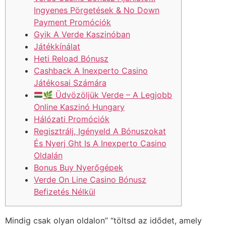
Ingyenes Pörgetések & No Down
Payment Promóciók
Gyik A Verde Kaszinóban
Játékkínálat
Heti Reload Bónusz
Cashback A Inexperto Casino
Játékosai Számára
🌿
Üdvözöljük Verde – A Legjobb
Online Kaszinó Hungary
Hálózati Promóciók
Regisztrálj, Igényeld A Bónuszokat
És Nyerj Ght Is A Inexperto Casino
Oldalán
Bonus Buy Nyerőgépek
Verde On Line Casino Bónusz
Befizetés Nélkül
Mindig csak olyan oldalon” “töltsd az idődet, amely