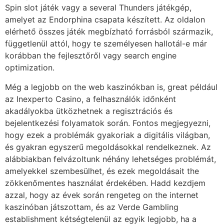
Spin slot játék vagy a several Thunders játékgép,
amelyet az Endorphina csapata készített. Az oldalon
elérhető összes játék megbízható forrásból származik,
függetlenül attól, hogy te személyesen hallotál-e már
korábban the fejlesztőről vagy search engine
optimization.
Még a legjobb on the web kaszinókban is, great például
az Inexperto Casino, a felhasználók időnként
akadályokba ütközhetnek a regisztrációs és
bejelentkezési folyamatok során. Fontos megjegyezni,
hogy ezek a problémák gyakoriak a digitális világban,
és gyakran egyszerű megoldásokkal rendelkeznek. Az
alábbiakban felvázoltunk néhány lehetséges problémát,
amelyekkel szembesülhet, és ezek megoldásait the
zökkenőmentes használat érdekében. Hadd kezdjem
azzal, hogy az évek során rengeteg on the internet
kaszinóban játszottam, és az Verde Gambling
establishment kétségtelenül az egyik legjobb, ha a