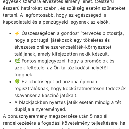
egyesek számára élvezetes élmény lehet. Célszerű
ésszerű határokat szabni, és szükség esetén szüneteket
tartani. A legfontosabb, hogy az egészséged, a
kapcsolataid és a pénzügyeid legyenek az elsők.
⚡️ Összességében a gondos” “tervezés biztosítja,
hogy a portugál játékosok egy tökéletes és
élvezetes online szerencsejáték-környezetet
találjanak, amely kifejezetten nekik készült.
🌿 Fontos megjegyezni, hogy a promóciók és
azok feltételei az Ön tartózkodási helyétől
függnek.
🍀 Ez lehetőséget ad arizona újonnan
regisztrálóknak, hogy kockázatmentesen fedezzék
skavanker a kaszinó játékait.
A blackjackben nyertes játék esetén mindig a tét
duplája a nyereményed.
A bónusznyeremény megszerzése után 5 nap áll
rendelkezésére a fogadási követelmény teljesítésére, ha