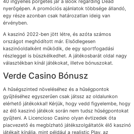
40 ingyenes pörgetés jár a Book regarding Dead
nyerőgépen. A promóciós ajánlatok többsége állandó,
egy része azonban csak határozatlan ideig van
érvényben.
A kaszinó 2022-ben jött létre, és azóta számos
országot meghódított már. Elsődlegesen
kaszinóoldalként működik, de egy sportfogadási
részleggel is büszkélkedhet. A játékosbarát oldal nagy
választékban kínál játékokat, illetve bónuszokat.
Verde Casino Bónusz
A hűségszinted növeléséhez és a hűségpontok
gyűjtéséhez egyszerűen csak játssz az oldalunkon
elérhető játékokkal! Kérjük, hogy vedd figyelembe, hogy
az élő kaszinó játékok során nem tudsz hűségpontokat
gyűjteni. A Licencioso Casino olyan évtizedek óta
piacvezető és megbízható játékszolgáltatók élő kaszinó
játékait kínálja, mint például a realistic Play, az