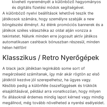
kiveheti nyereményét a különböző hagyományos
és digitális fizetési módok segítségével.
A különböző nyelvi beállítások lehetővé teszik the
játékosok számára, hogy személyre szabják a new
böngészési élményt. Az élénk promóciós bannerek és a
játékok széles választéka az oldal alján vonzza a
tekintetet. Nálunk minden erre jogosult aktív játékos
automatikusan cashback bónuszban részesül, minden
héten hétfőn!
Klasszikus / Retro Nyerőgépek
A black jack játékban leginkább some sort of
megérzéseid számítanak, így már akár rögtön az első
játéktól kezdve jól szerepelhetsz, ha ügyes vagy.
Később pedig a különféle összefüggések és trükkök
elsajátításával, például arra vonatkozóan, hogy milyen
fix állásoknál érdemes mindig lapot kérned vagy mindig
megállnod, még tovább növelheted a nyerési esélyeidet.