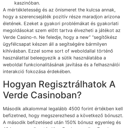
kaszinóban.
A mértékletesség és az önismeret the kulcsa annak,
hogy a szerencsejáték pozitív része maradjon arizona
életének. Ezeket a gyakori problémákat és gyakorlati
megoldásokat szem előtt tartva élvezheti a játékot az
Verde Casino-n. Ne feledje, hogy a new” “segítőkész
ügyfélcsapat készen áll a segítségére bármilyen
kihívásban. Ezzel some sort of weboldallal történő
használattal beleegyezik a sütik használatába a
weboldal funkcionalitásának javítása és a felhasználói
interakció fokozása érdekében.
Hogyan Regisztrálhatok A
Verde Casinoban?
Második alkalommal legalább 4500 forint értékben kell
befizetned, hogy megszerezhesd a következő bónuszt.
A második befizetésed után 150% bónusz egyenleg és