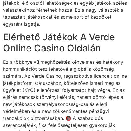
játékok, élő osztói lehetőségek és egyéb játékok széles
választékához férhetnek hozzá. Ez a nagy választék a
tapasztalt játékosokat és some sort of kezdőket
egyaránt izgatja.
Elérhető Játékok A Verde
Online Casino Oldalán
Ez a többnyelvű megközelítés kényelmes és hatékony
kommunikációt tesz lehetővé a globális közönség
számára. Az Verde Casino, ragaszkodva licencelt online
játékplatform státuszához, kötelezően ismeri meg az
ügyfelet (KYC) ellenőrzési folyamatot hajt végre. Ez az
eljárás nemcsak törvényi előírás, hanem döntő lépés a
new játékosok személyazonosság-csalás elleni
védelmében és a new zökkenőmentes pénzügyi
tranzakciók biztosításában. 🔞 A szabadidős
szerencsejáték, fixa felelősségteljesen gyakorolják,