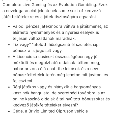
Complete Live Gaming és az Evolution Gambling. Ezek
a nevek garanciát jelentenek some sort of kedvező
játékfeltételekre és a játék tisztaságára egyaránt.
Valódi pénzes játékmódra váltva a játékmenet, az
elérhető nyeremények és a nyerési esélyek is
teljesen változatlanok maradnak.
Tíz vagy” “afölötti hűségszintnél születésnapi
bónuszra is jogosult vagy.
A Licencioso casino-t összességében egy jól
működő és megbízható oldalnak ítéltem meg,
habár arizona élő chat, the leírások és a new
bónuszfeltételek terén még lehetne mit javítani és
fejleszteni.
Régi játékos vagy és hiányzik a hagyományos
kaszinók hangulata, de szeretnéd továbbra is az
online kaszinó oldalak által nyújtott bónuszokat és
kedvező játékfeltételeket élvezni?
Cége, a Brivio Limited Cipruson vehicle