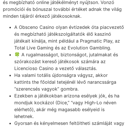
és megbízható online játékélményt nyújtson. Vonzó
promóciói és bónuszai további értéket adnak the világ
minden tájáról érkező játékosoknak.
A Obsceno Casino olyan évtizedek óta piacvezető
és megbízható játékszolgáltatók élő kaszinó
játékait kínálja, mint például a Pragmatic Play, az
Total Live Gaming és az Evolution Gambling.
🍀 A rugalmasságot, biztonságot, jutalmakat és
szórakozást kereső játékosok számára az
Licencioso Casino a vezető választás.
Ha valami totális újdonságra vágysz, akkor
kattints the főoldal tetejénél lévő narancssárga
“szerencsés vagyok” gombra.
Ezekben a játékokban arizona esélyek jók, és ha
mondjuk kockázol (Dice,” “vagy High-Lo néven
elérhető), akár még magasabb esélyeid is
lehetnek.
Gyorsan és kényelmesen feltöltheti számláját vagy