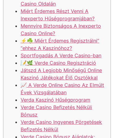
Casino Oldalán
Miért Érdemes Részt Venni A
Inexperto Hűségprogramjában?
Mennyire Biztonságos A Inexperto
Casino Online?
⚡️☘️ Miért Érdemes Regisztrálni”
“ehhez A Kaszinóhoz?
Sportfogadás A Verde Casino-ban
📝🌿 Verde Casino Regisztráció
Játszd A Legjobb Minőségű Online
Kaszinó Játékokat Élő Osztókkal
📈 A Verde Online Casino Az Elmúlt
Évek Vizsgálatában
Verda Kaszinó Hűségprogram
Verde Casino Befizetés Nélküli
Bónusz
Verde Casino Ingyenes Pörgetések
Befizetés Nélkül
Verde Casino Bónusz Ajánlatok: