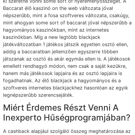
ki szeretné vonni some sort of nyereményösszeget. A
Baccarat élő kaszinó on the web változata jóval
népszerűbb, mint a fosa szoftveres változata, csakúgy,
mint ahogyan some sort of baccarat jóval népszerűbb a
hagyományos kaszinókban, mint az internetes
kaszinókban. Míg a new legtöbb blackjack
játékváltozatban 1 játékos játszik egyetlen osztó ellen,
addig a baccaratban jellemzően egyszerre többen
játszanak az osztó és akár egymás ellen is. A játékosok
emellett rendhagyó módon, nem csak a saját kezükre,
hanem más játékosok lapjaira és az osztó lapjaira is
fogadhatnak. Az élő blackjack a hagyományos és a
szoftveres internetes blackjackhez hasonlóan az egyik
legnépszerűbb szerencsejáték.
Miért Érdemes Részt Venni A
Inexperto Hűségprogramjában?
A cashback alapjául szolgáló összeg meghatározása az