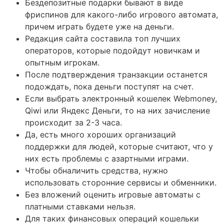
Бездепозитные подарки бывают в виде
фриспинов для какого-либо игрового автомата,
причем играть будете уже на деньги.
Редакция сайта составила топ лучших
операторов, которые подойдут новичкам и
опытным игрокам.
После подтверждения транзакции останется
подождать, пока деньги поступят на счет.
Если выбрать электронный кошелек Webmoney,
Qiwi или Яндекс Деньги, то на них зачисление
происходит за 2-3 часа.
Да, есть много хороших организаций
поддержки для людей, которые считают, что у
них есть проблемы с азартными играми.
Чтобы обналичить средства, нужно
использовать сторонние сервисы и обменники.
Без вложений оценить игровые автоматы с
платными ставками нельзя.
Для таких финансовых операций кошельки