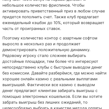
небольшое количество фриспинов. Чтобы
активировать приветственный приз в любом случае
придется пополнить счет. Также клуб предлагает
еженедельный кэшбэк до 10%, который возвращает
часть от проигранных ставок.
Поэтому количество контор с азартным софтом
выросло в несколько раз и продолжает
демонстрировать положительную динамику.
Рядовому игроку стало сложнее выбирать
достойные площадки, тем более что интересуют
непосредственно клубы с быстрым выводом денег
без комиссии. Давайте разберёмся, где можно найти
хорошее онлайн казино с реальными выплатами
выигрышей. Фактически все казино с выводом
денег предлагают клиентам забирать выигрыш с
помощью электронных кошельков. Если вы хотите
забрать выигрыш без лишних ожиданий, то
целесообразно выбрать в качестве метода оплаты