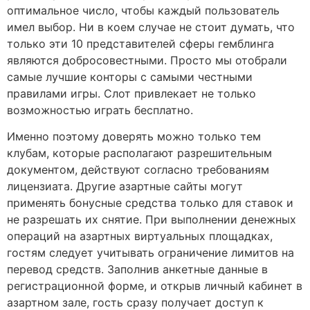
оптимальное число, чтобы каждый пользователь
имел выбор. Ни в коем случае не стоит думать, что
только эти 10 представителей сферы гемблинга
являются добросовестными. Просто мы отобрали
самые лучшие конторы с самыми честными
правилами игры. Слот привлекает не только
возможностью играть бесплатно.
Именно поэтому доверять можно только тем
клубам, которые располагают разрешительным
документом, действуют согласно требованиям
лицензиата. Другие азартные сайты могут
применять бонусные средства только для ставок и
не разрешать их снятие. При выполнении денежных
операций на азартных виртуальных площадках,
гостям следует учитывать ограничение лимитов на
перевод средств. Заполнив анкетные данные в
регистрационной форме, и открыв личный кабинет в
азартном зале, гость сразу получает доступ к