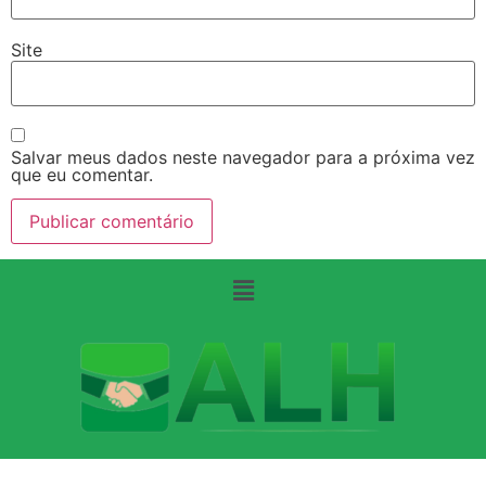
Site
Salvar meus dados neste navegador para a próxima vez
que eu comentar.