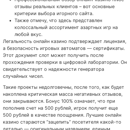
отзывы реальных клиентов – вот основные
критерии выбора игорного сайта.
Также отмечу, что здесь представлен
колоссальный ассортимент азартных игр на
любой вкус.
Легальность онлайн казино подтверждает лицензия,
а безопасность игровых автоматов — сертификаты.
Этот документ слот может получить после
прохождения проверки в цифровой лаборатории. Он
свидетельствует о надежности генератора
случайных чисел.
Такие проекты недолговечны, после того, как будет
накоплена критическая масса негативных отзывов,
они закрываются. Бонус 100% означает, что при
пополнив счет на 500 рублей, игрок получит еще
500 рублей в качестве поощрения. Лучшие онлайн
казино стараются “зацепить” посетителя какой-то
деталью — оригинальным названием, единым