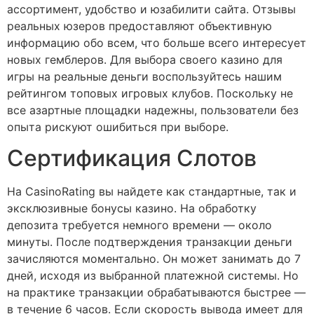
ассортимент, удобство и юзабилити сайта. Отзывы
реальных юзеров предоставляют объективную
информацию обо всем, что больше всего интересует
новых гемблеров. Для выбора своего казино для
игры на реальные деньги воспользуйтесь нашим
рейтингом топовых игровых клубов. Поскольку не
все азартные площадки надежны, пользователи без
опыта рискуют ошибиться при выборе.
Сертификация Слотов
На CasinoRating вы найдете как стандартные, так и
эксклюзивные бонусы казино. На обработку
депозита требуется немного времени — около
минуты. После подтверждения транзакции деньги
зачисляются моментально. Он может занимать до 7
дней, исходя из выбранной платежной системы. Но
на практике транзакции обрабатываются быстрее —
в течение 6 часов. Если скорость вывода имеет для