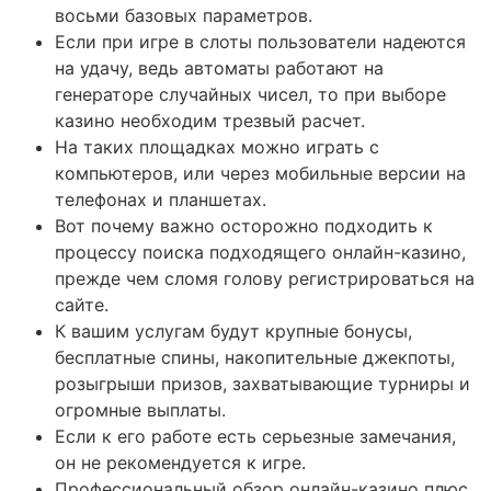
восьми базовых параметров.
Если при игре в слоты пользователи надеются
на удачу, ведь автоматы работают на
генераторе случайных чисел, то при выборе
казино необходим трезвый расчет.
На таких площадках можно играть с
компьютеров, или через мобильные версии на
телефонах и планшетах.
Вот почему важно осторожно подходить к
процессу поиска подходящего онлайн-казино,
прежде чем сломя голову регистрироваться на
сайте.
К вашим услугам будут крупные бонусы,
бесплатные спины, накопительные джекпоты,
розыгрыши призов, захватывающие турниры и
огромные выплаты.
Если к его работе есть серьезные замечания,
он не рекомендуется к игре.
Профессиональный обзор онлайн-казино плюс