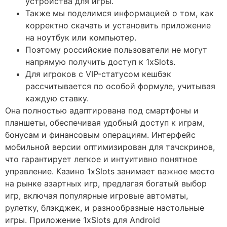
устройства для игры.
Также мы поделимся информацией о том, как
корректно скачать и установить приложение
на ноутбук или компьютер.
Поэтому российские пользователи не могут
напрямую получить доступ к 1xSlots.
Для игроков с VIP-статусом кешбэк
рассчитывается по особой формуле, учитывая
каждую ставку.
Она полностью адаптирована под смартфоны и
планшеты, обеспечивая удобный доступ к играм,
бонусам и финансовым операциям. Интерфейс
мобильной версии оптимизирован для тачскринов,
что гарантирует легкое и интуитивно понятное
управление. Казино 1xSlots занимает важное место
на рынке азартных игр, предлагая богатый выбор
игр, включая популярные игровые автоматы,
рулетку, блэкджек, и разнообразные настольные
игры. Приложение 1xSlots для Android