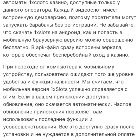
автоматы 1хслотс казино, доступные только у
данного оператора. Каждый видеослот имеет
встроенную демоверсию, поэтому посетители могут
запускать барабаны без регистрации. Не забывайте,
что скачать 1xslots на андроид, как и попасть в
мобильную браузерную версию можно совершенно
бесплатно. В apk-файл сразу встроены зеркала,
которые обеспечат бесперебойный вход в казино.
При переходе от компьютера к мобильному
устройству, пользователи ожидают того же уровня
удобства и функциональности. Мы считаем, что
мобильная версия 1xSlots успешно справляется с
этим. Если в вашем приложении доступно
обновление, оно скачается автоматически. Частое
обновление приложения позволяет вам
использовать последние функции и
усовершенствования. Всё это доступно сразу после
установки и не нуждается в дополнительной оплате