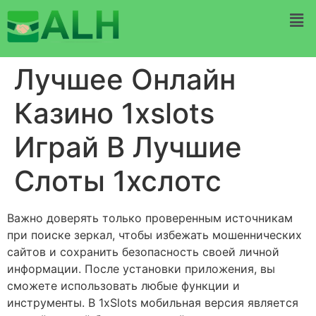
Лучшее Онлайн
Казино 1xslots
Играй В Лучшие
Слоты 1хслотс
Важно доверять только проверенным источникам
при поиске зеркал, чтобы избежать мошеннических
сайтов и сохранить безопасность своей личной
информации. После установки приложения, вы
сможете использовать любые функции и
инструменты. В 1xSlots мобильная версия является