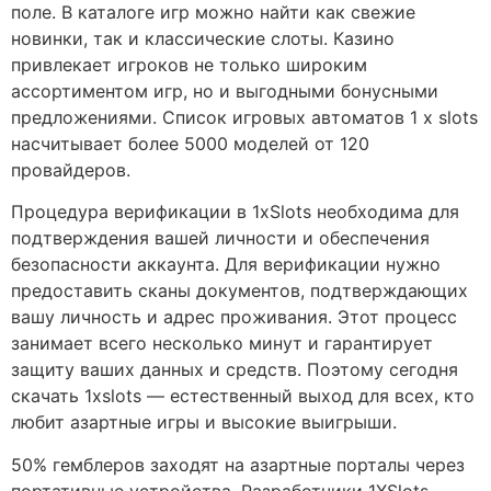
поле. В каталоге игр можно найти как свежие
новинки, так и классические слоты. Казино
привлекает игроков не только широким
ассортиментом игр, но и выгодными бонусными
предложениями. Список игровых автоматов 1 x slots
насчитывает более 5000 моделей от 120
провайдеров.
Процедура верификации в 1xSlots необходима для
подтверждения вашей личности и обеспечения
безопасности аккаунта. Для верификации нужно
предоставить сканы документов, подтверждающих
вашу личность и адрес проживания. Этот процесс
занимает всего несколько минут и гарантирует
защиту ваших данных и средств. Поэтому сегодня
скачать 1xslots — естественный выход для всех, кто
любит азартные игры и высокие выигрыши.
50% гемблеров заходят на азартные порталы через
портативные устройства. Разработчики 1XSlots