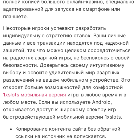
полной копией большого онлайн-казино, специально
адаптированной для запуска на смартфоне или
планшете.
Некоторые игроки успевают разработать
индивидуальную стратегию ставок. Ваши личные
данные и все транзакции находятся под надежной
защитой, так что можно целиком сосредоточиться
на радостях азартной игры, не беспокоясь о своей
безопасности. Доверьтесь своему интуитивному
выбору и освойте удивительный мир азартных
развлечений на вашем мобильном устройстве. Это
откроет больше возможностей для комфортной
1xslots мобильная версия
игры в любое время и в
любом месте. Если вы используете Android,
открывается доступ к широкому спектру игр
быстродействующей мобильной версии 1xslots.
Копирование контента сайта без обратной
ссылки на источник не допускается.