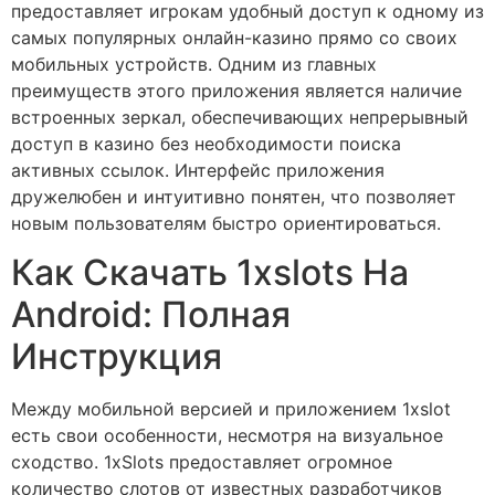
предоставляет игрокам удобный доступ к одному из
самых популярных онлайн-казино прямо со своих
мобильных устройств. Одним из главных
преимуществ этого приложения является наличие
встроенных зеркал, обеспечивающих непрерывный
доступ в казино без необходимости поиска
активных ссылок. Интерфейс приложения
дружелюбен и интуитивно понятен, что позволяет
новым пользователям быстро ориентироваться.
Как Скачать 1xslots На
Android: Полная
Инструкция
Между мобильной версией и приложением 1xslot
есть свои особенности, несмотря на визуальное
сходство. 1xSlots предоставляет огромное
количество слотов от известных разработчиков