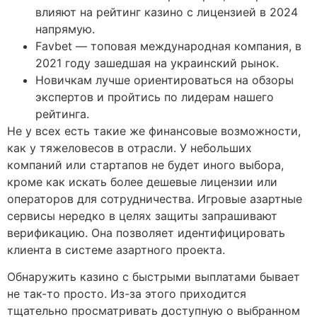
влияют на рейтинг казино с лицензией в 2024
напрямую.
Favbet — топовая международная компания, в
2021 году зашедшая на украинский рынок.
Новичкам лучше ориентироваться на обзоры
экспертов и пройтись по лидерам нашего
рейтинга.
Не у всех есть такие же финансовые возможности,
как у тяжеловесов в отрасли. У небольших
компаний или стартапов не будет иного выбора,
кроме как искать более дешевые лицензии или
операторов для сотрудничества. Игровые азартные
сервисы нередко в целях защиты запрашивают
верификацию. Она позволяет идентифицировать
клиента в системе азартного проекта.
Обнаружить казино с быстрыми выплатами бывает
не так-то просто. Из-за этого приходится
тщательно просматривать доступную о выбранном