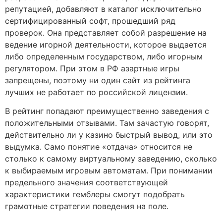
репутацией, добавляют в каталог исключительно
сертифицированный софт, прошедший ряд
проверок. Она представляет собой разрешение на
ведение игорной деятельности, которое выдается
либо определенным государством, либо игорным
регулятором. При этом в РФ азартные игры
запрещены, поэтому ни один сайт из рейтинга
лучших не работает по российской лицензии.
В рейтинг попадают преимущественно заведения с
положительными отзывами. Там зачастую говорят,
действительно ли у казино быстрый вывод, или это
выдумка. Само понятие «отдача» относится не
столько к самому виртуальному заведению, сколько
к выбираемым игровым автоматам. При понимании
предельного значения соответствующей
характеристики гемблеры смогут подобрать
грамотные стратегии поведения на поле.