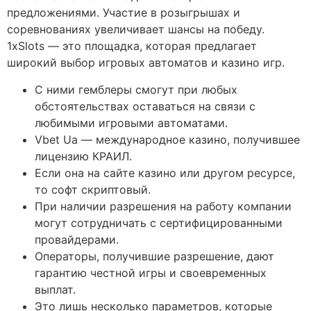
предложениями. Участие в розыгрышах и
соревнованиях увеличивает шансы на победу.
1xSlots — это площадка, которая предлагает
широкий выбор игровых автоматов и казино игр.
С ними гемблеры смогут при любых
обстоятельствах оставаться на связи с
любимыми игровыми автоматами.
Vbet Ua — международное казино, получившее
лицензию КРАИЛ.
Если она на сайте казино или другом ресурсе,
то софт скриптовый.
При наличии разрешения на работу компании
могут сотрудничать с сертифицированными
провайдерами.
Операторы, получившие разрешение, дают
гарантию честной игры и своевременных
выплат.
Это лишь несколько параметров, которые