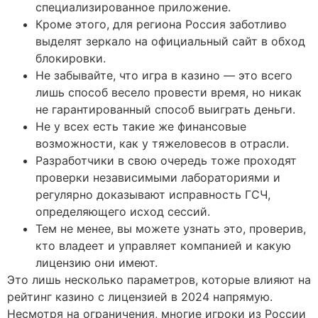
специализированное приложение.
Кроме этого, для региона Россия заботливо
выделят зеркало на официальный сайт в обход
блокировки.
Не забывайте, что игра в казино — это всего
лишь способ весело провести время, но никак
не гарантированный способ выиграть деньги.
Не у всех есть такие же финансовые
возможности, как у тяжеловесов в отрасли.
Разработчики в свою очередь тоже проходят
проверки независимыми лабораториями и
регулярно доказывают исправность ГСЧ,
определяющего исход сессий.
Тем не менее, вы можете узнать это, проверив,
кто владеет и управляет компанией и какую
лицензию они имеют.
Это лишь несколько параметров, которые влияют на
рейтинг казино с лицензией в 2024 напрямую.
Несмотря на ограничения, многие игроки из России