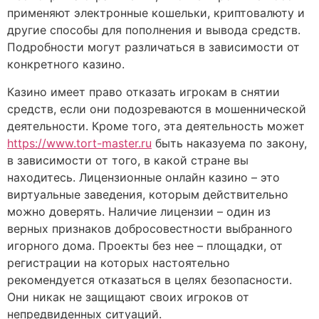
применяют электронные кошельки, криптовалюту и
другие способы для пополнения и вывода средств.
Подробности могут различаться в зависимости от
конкретного казино.
Казино имеет право отказать игрокам в снятии
средств, если они подозреваются в мошеннической
деятельности. Кроме того, эта деятельность может
https://www.tort-master.ru
быть наказуема по закону,
в зависимости от того, в какой стране вы
находитесь. Лицензионные онлайн казино – это
виртуальные заведения, которым действительно
можно доверять. Наличие лицензии – один из
верных признаков добросовестности выбранного
игорного дома. Проекты без нее – площадки, от
регистрации на которых настоятельно
рекомендуется отказаться в целях безопасности.
Они никак не защищают своих игроков от
непредвиденных ситуаций.