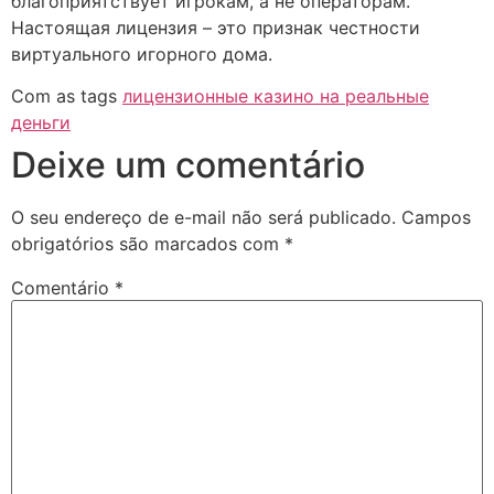
благоприятствует игрокам, а не операторам.
Настоящая лицензия – это признак честности
виртуального игорного дома.
Com as tags
лицензионные казино на реальные
деньги
Deixe um comentário
O seu endereço de e-mail não será publicado.
Campos
obrigatórios são marcados com
*
Comentário
*