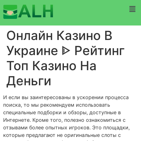
Онлайн Казино В
Украине ᐈ Рейтинг
Топ Казино На
Деньги
И если вы заинтересованы в ускорении процесса
поиска, то мы рекомендуем использовать
специальные подборки и обзоры, доступные в
Интернете. Кроме того, полезно ознакомиться с
отзывами более опытных игроков. Это площадки,
которые предлагают не оригинальные слоты с