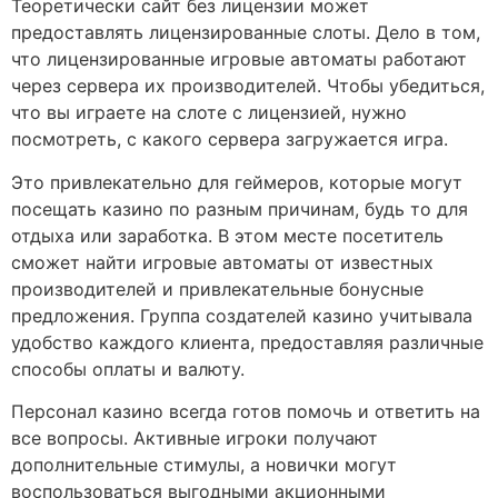
Теоретически сайт без лицензии может
предоставлять лицензированные слоты. Дело в том,
что лицензированные игровые автоматы работают
через сервера их производителей. Чтобы убедиться,
что вы играете на слоте с лицензией, нужно
посмотреть, с какого сервера загружается игра.
Это привлекательно для геймеров, которые могут
посещать казино по разным причинам, будь то для
отдыха или заработка. В этом месте посетитель
сможет найти игровые автоматы от известных
производителей и привлекательные бонусные
предложения. Группа создателей казино учитывала
удобство каждого клиента, предоставляя различные
способы оплаты и валюту.
Персонал казино всегда готов помочь и ответить на
все вопросы. Активные игроки получают
дополнительные стимулы, а новички могут
воспользоваться выгодными акционными