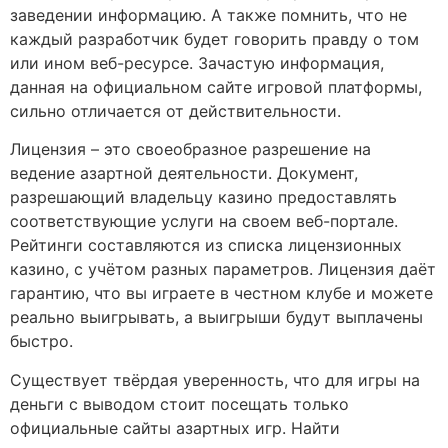
заведении информацию. А также помнить, что не
каждый разработчик будет говорить правду о том
или ином веб-ресурсе. Зачастую информация,
данная на официальном сайте игровой платформы,
сильно отличается от действительности.
Лицензия – это своеобразное разрешение на
ведение азартной деятельности. Документ,
разрешающий владельцу казино предоставлять
соответствующие услуги на своем веб-портале.
Рейтинги составляются из списка лицензионных
казино, с учётом разных параметров. Лицензия даёт
гарантию, что вы играете в честном клубе и можете
реально выигрывать, а выигрыши будут выплачены
быстро.
Существует твёрдая уверенность, что для игры на
деньги с выводом стоит посещать только
официальные сайты азартных игр. Найти