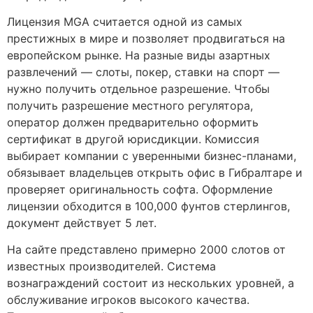
Лицензия MGA считается одной из самых
престижных в мире и позволяет продвигаться на
европейском рынке. На разные виды азартных
развлечений — слоты, покер, ставки на спорт —
нужно получить отдельное разрешение. Чтобы
получить разрешение местного регулятора,
оператор должен предварительно оформить
сертификат в другой юрисдикции. Комиссия
выбирает компании с уверенными бизнес-планами,
обязывает владельцев открыть офис в Гибралтаре и
проверяет оригинальность софта. Оформление
лицензии обходится в 100,000 фунтов стерлингов,
документ действует 5 лет.
На сайте представлено примерно 2000 слотов от
известных производителей. Система
вознаграждений состоит из нескольких уровней, а
обслуживание игроков высокого качества.