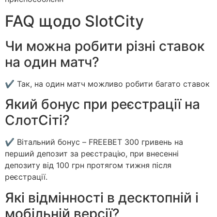
FAQ щодо SlotCity
Чи можна робити різні ставок
на один матч?
✔️ Так, на один матч можливо робити багато ставок
Який бонус при реєстрації на
СлотСіті?
✔️ Вітальний бонус – FREEBET 300 гривень на
перший депозит за реєстрацію, при внесенні
депозиту від 100 грн протягом тижня після
реєстрації.
Які відмінності в десктопній і
мобільній версії?