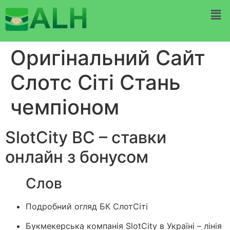
Оригінальний Сайт
Слотс Сіті Стань
чемпіоном
SlotCity BC – ставки
онлайн з бонусом
Слов
Подробний огляд БК СлотСіті
Букмекерська компанія SlotCity в Україні – лінія