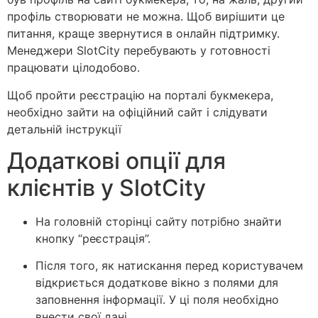
профіль створювати не можна. Щоб вирішити це
питання, краще звернутися в онлайн підтримку.
Менеджери SlotCity перебувають у готовності
працювати цілодобово.
Щоб пройти реєстрацію на порталі букмекера,
необхідно зайти на офіційний сайт і слідувати
детальній інструкції
Додаткові опції для
клієнтів у SlotCity
На головній сторінці сайту потрібно знайти
кнопку “реєстрація”.
Після того, як натискання перед користувачем
відкриється додаткове вікно з полями для
заповнення інформації. У ці поля необхідно
внести свої дані.