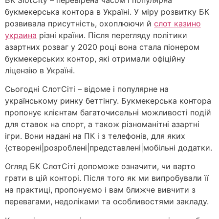
букмекерська контора в Україні. У міру розвитку БК
розвивала присутність, охоплюючи й
слот казино
украина
різні країни. Після перегляду політики
азартних розваг у 2020 році вона стала піонером
букмекерських контор, які отримали офіційну
ліцензію в Україні.
Сьогодні СлотСіті – відоме і популярне на
українському ринку беттінгу. Букмекерська контора
пропонує клієнтам багаточисельні можливості подій
для ставок на спорт, а також різноманітні азартні
ігри. Вони надані на ПК і з телефонів, для яких
{створені|розроблені|представлені|мобільні додатки.
Огляд БК СлотСіті допоможе означити, чи варто
грати в цій конторі. Після того як ми випробували її
на практиці, пропонуємо і вам ближче вивчити з
перевагами, недоліками та особливостями закладу.