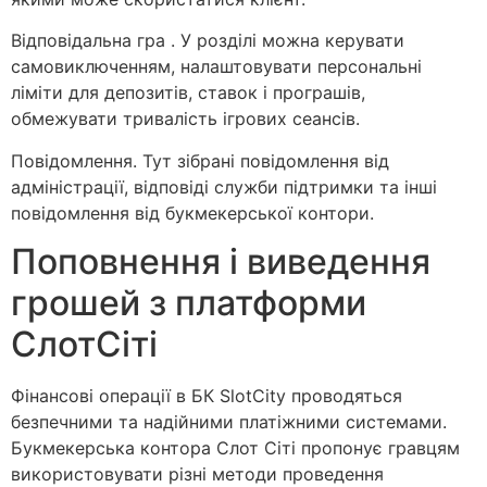
Відповідальна гра . У розділі можна керувати
самовиключенням, налаштовувати персональні
ліміти для депозитів, ставок і програшів,
обмежувати тривалість ігрових сеансів.
Повідомлення. Тут зібрані повідомлення від
адміністрації, відповіді служби підтримки та інші
повідомлення від букмекерської контори.
Поповнення і виведення
грошей з платформи
СлотСіті
Фінансові операції в БК SlotCity проводяться
безпечними та надійними платіжними системами.
Букмекерська контора Слот Сіті пропонує гравцям
використовувати різні методи проведення