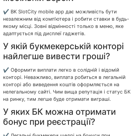
✔️ BK SlotCity mobile app дає можливість бути
незалежним від комп’ютера і робити ставки в будь-
якому місці. Зовні відмінності только в меню, яке
адаптується під дисплеї гаджетів.
У якій букмекерській конторі
найлегше вивести гроші?
✔️ Оформити виплати легко в солідній і відомій
конторі. Неважливо, виплата робиться в легальній
конторі або виведення коштів оформляється на
нелегальному сайті. Чим вища репутація і статус БК
на ринку, тим легше буде отримати виграші.
У яких БК можна отримати
бонус при реєстрації?
✔️ Легальні букмекери щедрі на бонуси при