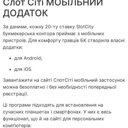
Слот Сіті МОБІЛЬНИЙ
ДОДАТОК
За даними, кожну 20-ту ставку SlotCity
букмекерська контора приймає з мобільних
пристроїв. Для комфорту гравців БК створила власні
додатки:
для Android;
для iOS.
Завантажити на сайті СлотСіті мобільний застосунок
можна безоплатно і без необхідності попередньої
реєстрації.
Ці програми підходять для встановлення на
сучасних планшетах і смартфонах. У них є весь
функціонал, що й на сайті для персональних
комп’ютерів: