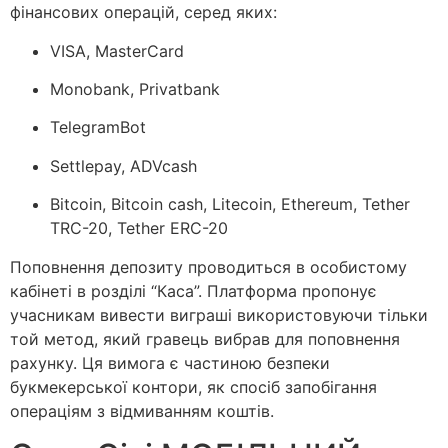
фінансових операцій, серед яких:
VISA, MasterCard
Monobank, Privatbank
TelegramBot
Settlepay, ADVcash
Bitcoin, Bitcoin cash, Litecoin, Ethereum, Tether
TRC-20, Tether ERC-20
Поповнення депозиту проводиться в особистому
кабінеті в розділі “Каса”. Платформа пропонує
учасникам вивести виграші використовуючи тільки
той метод, який гравець вибрав для поповнення
рахунку. Ця вимога є частиною безпеки
букмекерської контори, як спосіб запобігання
операціям з відмиванням коштів.