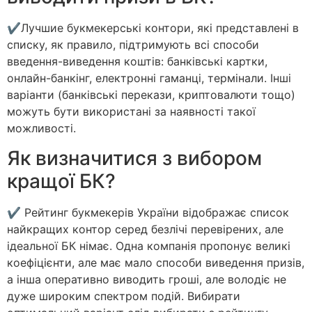
✔️Лучшие букмекерські контори, які представлені в
списку, як правило, підтримують всі способи
введення-виведення коштів: банківські картки,
онлайн-банкінг, електронні гаманці, термінали. Інші
варіанти (банківські перекази, криптовалюти тощо)
можуть бути використані за наявності такої
можливості.
Як визначитися з вибором
кращої БК?
✔️ Рейтинг букмекерів України відображає список
найкращих контор серед безлічі перевірених, але
ідеальної БК німає. Одна компанія пропонує великі
коефіцієнти, але має мало способи виведення призів,
а інша оперативно виводить гроші, але володіє не
дуже широким спектром подій. Вибирати