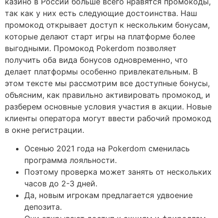
казино в России больше всего нравятся промокоды,
так как у них есть следующие достоинства. Наш
промокод открывает доступ к нескольким бонусам,
которые делают старт игры на платформе более
выгодными. Промокод Pokerdom позволяет
получить оба вида бонусов одновременно, что
делает платформы особенно привлекательным. В
этом тексте мы рассмотрим все доступные бонусы,
объясним, как правильно активировать промокод, и
разберем основные условия участия в акции. Новые
клиенты оператора могут ввести рабочий промокод
в окне регистрации.
Осенью 2021 года на Pokerdom сменилась
программа лояльности.
Поэтому проверка может занять от нескольких
часов до 2-3 дней.
Да, новым игрокам предлагается удвоение
депозита.