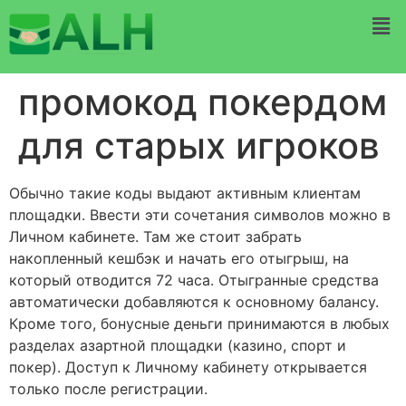
промокод покердом
для старых игроков
Обычно такие коды выдают активным клиентам
площадки. Ввести эти сочетания символов можно в
Личном кабинете. Там же стоит забрать
накопленный кешбэк и начать его отыгрыш, на
который отводится 72 часа. Отыгранные средства
автоматически добавляются к основному балансу.
Кроме того, бонусные деньги принимаются в любых
разделах азартной площадки (казино, спорт и
покер). Доступ к Личному кабинету открывается
только после регистрации.