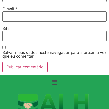
E-mail
*
Site
Salvar meus dados neste navegador para a próxima vez
que eu comentar.