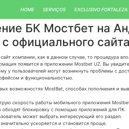
HOME
SERVIÇOS
EXCLUSIVO FORTALEZA
ние БК Мостбет на Ан
 с официального сайт
айт компании, как в данном случае, то процедура впо
рмация появится в приложении Mostbet UZ. Вы увидите
ому у пользователей могут возникнуть проблемы с дос
ерфейсом и функциональностью.
ых возможностях MostBet, способах пополнения и выво
трую скорость работы мобильного приложения Mostbet
 обходят блокировку с помощью приложений для ПК.
ьзователь может выбрать интересующий его раздел.
 значительно ускоряется и становится проще.