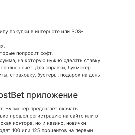
ипу покупки в интернете или POS-
х.
торые попросит софт.
 сумма, на которую нужно сделать ставку
пополнен счет. Для справки, букмекер
ы, страховку, бустеры, подарок на день
MostBet приложение
. Букмекер предлагает скачать
ько прошел регистрацию на сайте или в
кая контора, но и казино, новички
одят 100 или 125 процентов на первый