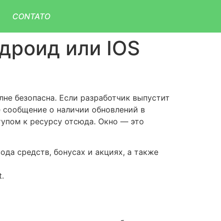
CONTATO
дроид или IOS
а
лне безопасна. Если разработчик выпустит
 сообщение о наличии обновлений в
тупом к ресурсу отсюда. Окно — это
да средств, бонусах и акциях, а также
.