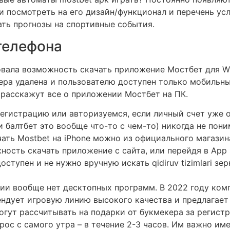
и посмотреть на его дизайн/функционал и перечень ус
ать прогнозы на спортивные события.
телефона
овала возможность скачать приложение Мостбет для W
ера удалена и пользователю доступен только мобильны
 расскажут все о приложении Мостбет на ПК.
гистрацию или авторизуемся, если личный счет уже о
 и балтбет это вообще что-то с чем-то) никогда не пон
чать Mostbet на iPhone можно из официального магазин
ость скачать приложение с сайта, или перейдя в App 
доступен и не нужно вручную искать qidiruv tizimlari з
ии вообще нет десктопных программ. В 2022 году ком
ендует игровую линию высокого качества и предлагае
гут рассчитывать на подарки от букмекера за регистр
рос с самого утра – в течение 2-3 часов. Им важно им