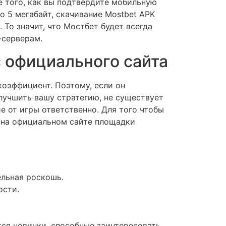
е того, как вы подтвердите мобильную
о 5 мегабайт, скачивание Mostbet APK
 То значит, что Мостбет будет всегда
-серверам.
 официального сайта
коэффициент. Поэтому, если он
улучшить вашу стратегию, не существует
е от игры ответственно. Для того чтобы
т на официальном сайте площадки
ельная роскошь.
ости.
тся новинки, способные заинтересовать