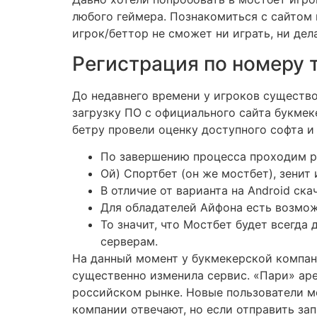
любого геймера. Познакомиться с сайтом 
игрок/беттор не сможет ни играть, ни дел
Регистрация по номеру 
До недавнего времени у игроков существ
загрузку ПО с официального сайта букмек
бетру провели оценку доступного софта и
По завершению процесса проходим ре
Ой) Спортбет (он же мостбет), зенит
В отличие от варианта на Android ска
Для обладателей Айфона есть возможн
То значит, что Мостбет будет всегда 
серверам.
На данный момент у букмекерской компан
существенно изменила сервис. «Пари» ар
российском рынке. Новые пользователи мо
компании отвечают, но если отправить зап