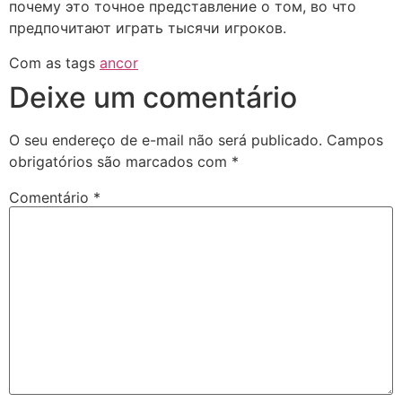
почему это точное представление о том, во что
предпочитают играть тысячи игроков.
Com as tags
ancor
Deixe um comentário
O seu endereço de e-mail não será publicado.
Campos
obrigatórios são marcados com
*
Comentário
*