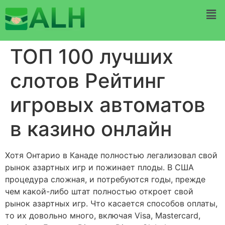
ТОП 100 лучших
слотов Рейтинг
игровых автоматов
в казино онлайн
Хотя Онтарио в Канаде полностью легализовал свой
рынок азартных игр и пожинает плоды. В США
процедура сложная, и потребуются годы, прежде
чем какой-либо штат полностью откроет свой
рынок азартных игр. Что касается способов оплаты,
то их довольно много, включая Visa, Mastercard,