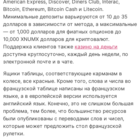
American Express, Discover, Diners Club, Interac,
Bitcoin, Ethereum, Bitcoin Cash и Litecoin.
Минимальные депозиты варьируются от 10 до 35
долларов в зависимости от метода, а максимальные
— от 1,000 долларов для фиатных опционов до
10,000 XNUMX долларов для криптовалют.
Поддержка клиентов также
казино на деньги
доступна круглосуточно, каждый день недели, по
электронной почте и в чате.
Ящики таблицы, соответствующие карманам в
колесе, все красные. Кроме того, слова и числа во
французской таблице написаны на французском
языке, а в европейской версии используется
английский язык. Конечно, это не слишком большая
проблема, тем более, что большинство ресурсов
были опубликованы с переводами слов и чисел,
которые может предложить стол французской
рулетки.