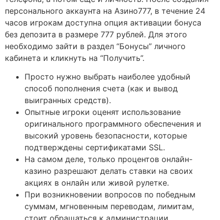
персонального аккаунта на Азино777, в течение 24
часов игрокам доступна опция активации бонуса
без депозита в размере 777 рублей. Для этого
необходимо зайти в раздел “Бонусы” личного
кабинета и кликнуть на “Получить”.
Просто нужно выбрать наиболее удобный
способ пополнения счета (как и вывод
выигранных средств).
Опытные игроки оценят использование
оригинального программного обеспечения и
высокий уровень безопасности, которые
подтверждены сертификатами SSL.
На самом деле, только процентов онлайн-
казино разрешают делать ставки на своих
акциях в онлайн или живой рулетке.
При возникновении вопросов по победным
суммам, мгновенным переводам, лимитам,
стоит обращаться к администрации.