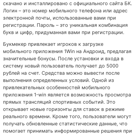
скачано и инсталлировано с официального сайта БК.
Логин – это номер мобильного телефона или адрес
электронной почты, использованные вами при
регистрации. Пароль – это уникальная комбинация
букв и цифр, придуманная вами при регистрации.
Букмекер привлекает игроков к загрузке
мобильного приложения 1Win на Андроид, предлагая
значительные бонусы. После установки и входа в
систему новый пользователь получает до 5000
рублей на счет. Средства можно вывести после
выполнения определенных условий. Одной из
привлекательных особенностей мобильного
приложения 1-win является возможность просмотра
прямых трансляций спортивных событий. Это
открывает новые горизонты для ставок в режиме
реального времени. Кроме того, пользователи могут
получать обновленные статистические данные, что
помогает принимать информированные решения при