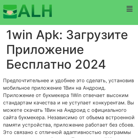
1win Apk: Загрузите
Приложение
Бесплатно 2024
Предпочтительнее и удобнее это сделать, установив
мобильное приложение 1Вин на Андроид.
Приложение от букмекера 1Win отвечает высоким
стандартам качества и не уступает конкурентам. Вы
можете скачать 1Вин на Андроид с официального
сайта букмекера. Независимо от объема встроенной
памяти устройства, приложение работает без сбоев.
Это связано с отличной адаптивностью программы