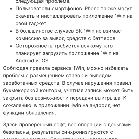
следующая проблема.
Пользователи смартфонов iPhone также могут
скачать и инсталлировать приложение 1Win на
свой гаджет.
В большинстве случаев БК 1Win не взимает
комиссию за вывод средств с беттеров.
Осторожность требуется всякому, кто
планирует загрузить приложение 1Win на
Android и IOS.
Соблюдая правила сервиса 1Win, можно избежать
проблем с размещением ставок и выводом
заработанных средств. В случае нарушения правил
букмекерской конторы, учетная запись может быть
закрыта без возможности передачи выигрыша. К
сожалению, в приложении 1win на андроид нет
функции обновления.
Здесь проверенный софт, все операции с деньгами
безопасны, результаты синхронизируются с