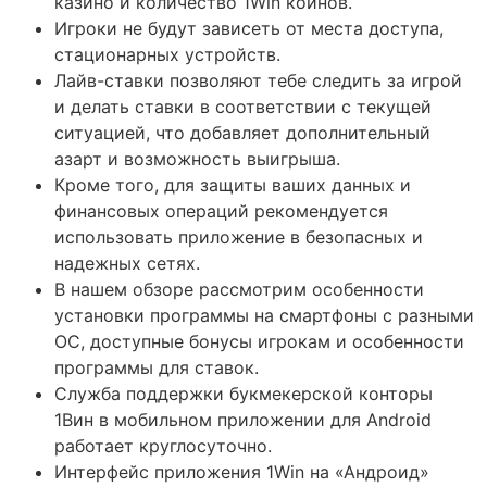
казино и количество 1Win коинов.
Игроки не будут зависеть от места доступа,
стационарных устройств.
Лайв-ставки позволяют тебе следить за игрой
и делать ставки в соответствии с текущей
ситуацией, что добавляет дополнительный
азарт и возможность выигрыша.
Кроме того, для защиты ваших данных и
финансовых операций рекомендуется
использовать приложение в безопасных и
надежных сетях.
В нашем обзоре рассмотрим особенности
установки программы на смартфоны с разными
ОС, доступные бонусы игрокам и особенности
программы для ставок.
Служба поддержки букмекерской конторы
1Вин в мобильном приложении для Android
работает круглосуточно.
Интерфейс приложения 1Win на «Андроид»