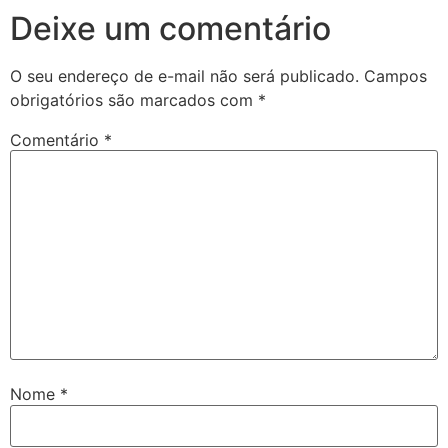
Deixe um comentário
O seu endereço de e-mail não será publicado.
Campos
obrigatórios são marcados com
*
Comentário
*
Nome
*