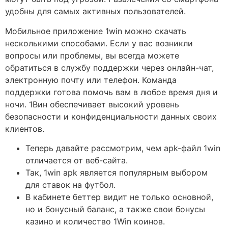
удобны для самых активных пользователей.
Мобильное приложение 1win можно скачать
несколькими способами. Если у вас возникли
вопросы или проблемы, вы всегда можете
обратиться в службу поддержки через онлайн-чат,
электронную почту или телефон. Команда
поддержки готова помочь вам в любое время дня и
ночи. 1Вин обеспечивает высокий уровень
безопасности и конфиденциальности данных своих
клиентов.
Теперь давайте рассмотрим, чем apk-файл 1win
отличается от веб-сайта.
Так, 1win apk является популярным выбором
для ставок на футбол.
В кабинете беттер видит не только основной,
но и бонусный баланс, а также свои бонусы
казино и количество 1Win коинов.