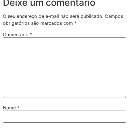
Deixe um comentário
O seu endereço de e-mail não será publicado.
Campos
obrigatórios são marcados com
*
Comentário
*
Nome
*