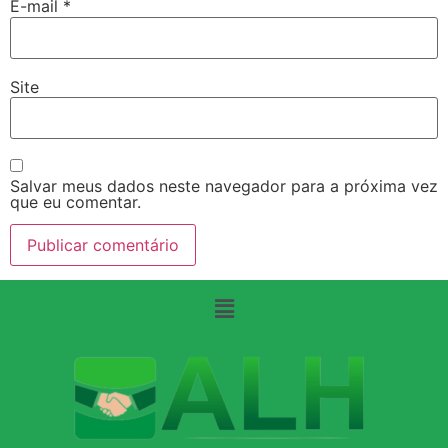
E-mail
*
Site
Salvar meus dados neste navegador para a próxima vez
que eu comentar.