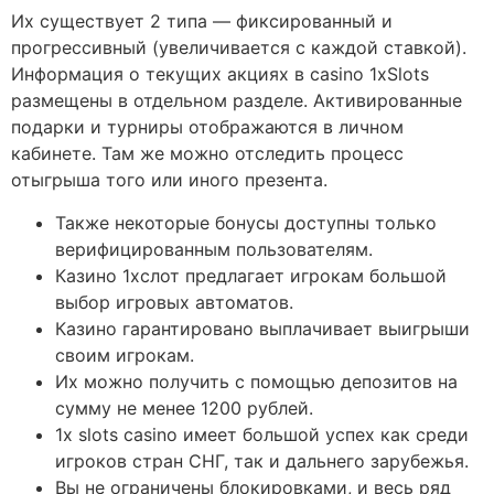
Их существует 2 типа — фиксированный и
прогрессивный (увеличивается с каждой ставкой).
Информация о текущих акциях в casino 1xSlots
размещены в отдельном разделе. Активированные
подарки и турниры отображаются в личном
кабинете. Там же можно отследить процесс
отыгрыша того или иного презента.
Также некоторые бонусы доступны только
верифицированным пользователям.
Казино 1хслот предлагает игрокам большой
выбор игровых автоматов.
Казино гарантировано выплачивает выигрыши
своим игрокам.
Их можно получить с помощью депозитов на
сумму не менее 1200 рублей.
1x slots casino имеет большой успех как среди
игроков стран СНГ, так и дальнего зарубежья.
Вы не ограничены блокировками, и весь ряд