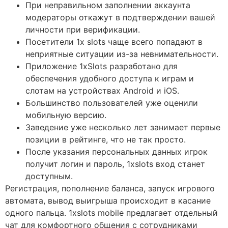
При неправильном заполнении аккаунта
модераторы откажут в подтверждении вашей
личности при верификации.
Посетители 1x slots чаще всего попадают в
неприятные ситуации из-за невнимательности.
Приложение 1xSlots разработано для
обеспечения удобного доступа к играм и
слотам на устройствах Android и iOS.
Большинство пользователей уже оценили
мобильную версию.
Заведение уже несколько лет занимает первые
позиции в рейтинге, что не так просто.
После указания персональных данных игрок
получит логин и пароль, 1xslots вход станет
доступным.
Регистрация, пополнение баланса, запуск игрового
автомата, вывод выигрыша происходит в касание
одного пальца. 1xslots mobile предлагает отдельный
чат для комфортного общения с сотрудниками