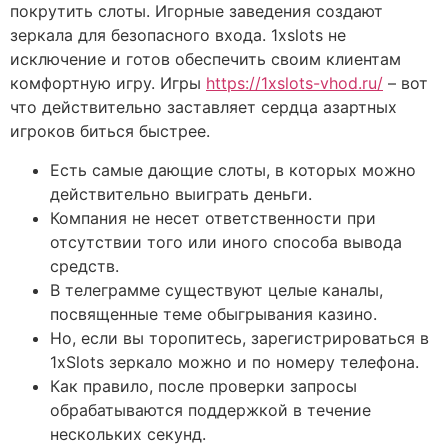
покрутить слоты. Игорные заведения создают
зеркала для безопасного входа. 1xslots не
исключение и готов обеспечить своим клиентам
комфортную игру. Игры
https://1xslots-vhod.ru/
– вот
что действительно заставляет сердца азартных
игроков биться быстрее.
Есть самые дающие слоты, в которых можно
действительно выиграть деньги.
Компания не несет ответственности при
отсутствии того или иного способа вывода
средств.
В телеграмме существуют целые каналы,
посвященные теме обыгрывания казино.
Но, если вы торопитесь, зарегистрироваться в
1xSlots зеркало можно и по номеру телефона.
Как правило, после проверки запросы
обрабатываются поддержкой в течение
нескольких секунд.