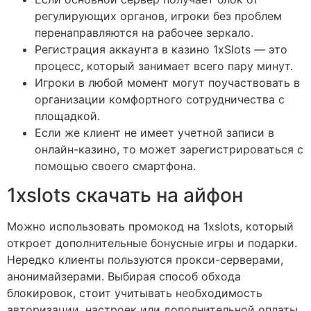
регулирующих органов, игроки без проблем
перенаправляются на рабочее зеркало.
Регистрация аккаунта в казино 1xSlots — это
процесс, который занимает всего пару минут.
Игроки в любой момент могут поучаствовать в
организации комфортного сотрудничества с
площадкой.
Если же клиент не имеет учетной записи в
онлайн-казино, то может зарегистрироваться с
помощью своего смартфона.
1xslots скачать на айфон
Можно использовать промокод на 1xslots, который
откроет дополнительные бонусные игры и подарки.
Нередко клиенты пользуются прокси-серверами,
анонимайзерами. Выбирая способ обхода
блокировок, стоит учитывать необходимость
авторизации, настроек или дополнительной оплаты.