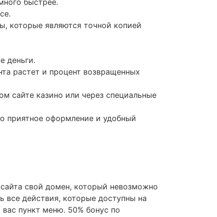
много быстрее.
се.
ты, которые являются точной копией
е деньги.
унта растет и процент возвращенных
ном сайте казино или через специальные
но приятное оформление и удобный
о сайта свой домен, который невозможно
ь все действия, которые доступны на
 вас пункт меню. 50% бонус по