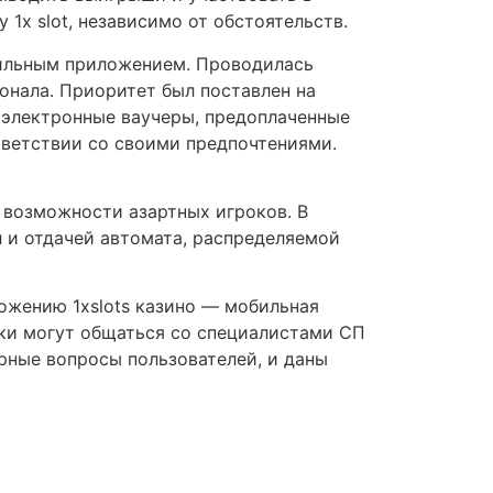
1x slot, независимо от обстоятельств.
бильным приложением. Проводилась
онала. Приоритет был поставлен на
 электронные ваучеры, предоплаченные
тветствии со своими предпочтениями.
 возможности азартных игроков. В
 и отдачей автомата, распределяемой
ложению 1xslots казино — мобильная
оки могут общаться со специалистами СП
рные вопросы пользователей, и даны