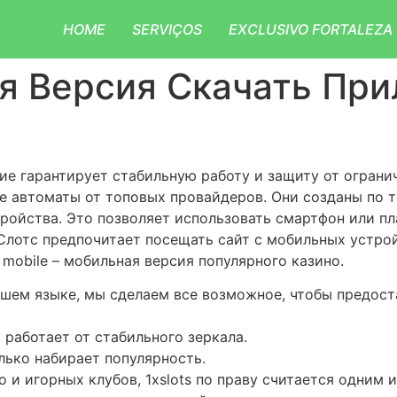
HOME
SERVIÇOS
EXCLUSIVO FORTALEZA
ая Версия Скачать Пр
ие гарантирует стабильную работу и защиту от огранич
е автоматы от топовых провайдеров. Они созданы по т
тройства. Это позволяет использовать смартфон или п
xСлотс предпочитает посещать сайт с мобильных устро
 mobile – мобильная версия популярного казино.
ашем языке, мы сделаем все возможное, чтобы предост
работает от стабильного зеркала.
олько набирает популярность.
 и игорных клубов, 1xslots по праву считается одним 