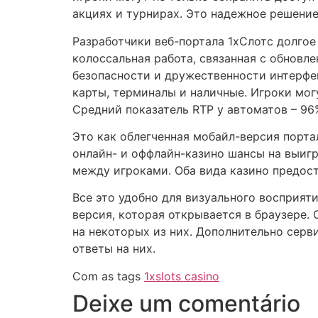
акциях и турнирах. Это надежное решение,
Разработчики веб-портала 1хСлотс долго
колоссальная работа, связанная с обновл
безопасности и дружественности интерфе
карты, терминалы и наличные. Игроки мо
Средний показатель RTP у автоматов – 96
Это как облегченная мобайл-версия порта
онлайн- и оффлайн-казино шансы на выиг
между игроками. Оба вида казино предос
Все это удобно для визуального восприят
версия, которая открывается в браузере.
на некоторых из них. Дополнительно серв
ответы на них.
Com as tags
1xslots casino
Deixe um comentário