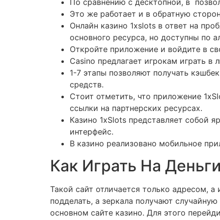
По сравнению с десктопной, в позво
Это же работает и в обратную сторон
Онлайн казино 1xslots в ответ на пр
основного ресурса, но доступны по 
Откройте приложение и войдите в св
Casino предлагает игрокам играть в 
1-7 этапы позволяют получать кэшбек
средств.
Стоит отметить, что приложение 1xSl
ссылки на партнерских ресурсах.
Казино 1xSlots представляет собой 
интерфейс.
В казино реализовано мобильное при
Как Играть На Деньг
Такой сайт отличается только адресом, а
подделать, а зеркала получают случайную
основном сайте казино. Для этого перейд