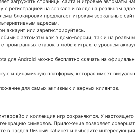
ляет загружать страницы сайта и игровые автоматы на
у с регистрацией на зеркале и входе на реальном адре
облемы блокировки предлагает игрокам зеркальные сай
альтернативным адресам.
ой аккаунт или зарегистрируйтесь.
любимые автоматы как в демо-версии, так и на реальны
 с проигранных ставок в любых играх, с уровнем акка
ots для Android можно бесплатно скачать на официаль
яркую и динамичную платформу, которая имеет визуаль
ложение для самых активных и верных клиентов.
и
 интерфейс и коллекция игр сохраняются. У настоящег
 генерацию символов. Приложение позволяет совершат
ите в раздел Личный кабинет и выберите интересующий