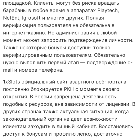
площадкой. Клиенты могут без риска вращать
барабаны в любое время в аппаратах Playtech,
NetEnt, Igrosoft и многих других. Полная
верификация пользователя не обязательна в
интернет-казино. Но администрация в любой
момент может запросить подтверждение личности.
Также некоторые бонусы доступны только
верифицированным пользователям. Обязательно
нужно выполнить первый этап ― подтверждение e-
mail и номера телефона.
1xSlots официальный сайт азартного веб-портала
постоянно блокируется РКН с момента своего
открытия. В России запрещена деятельность
подобных ресурсов, вне зависимости от лицензии. В
других странах также актуальная ситуация, когда
законодательный орган не дает возможности
клиентам заходить в личный кабинет. Восстановить
доступ к бонусам и профилю легко, достаточно