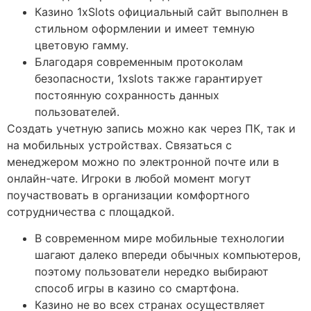
Казино 1xSlots официальный сайт выполнен в
стильном оформлении и имеет темную
цветовую гамму.
Благодаря современным протоколам
безопасности, 1xslots также гарантирует
постоянную сохранность данных
пользователей.
Создать учетную запись можно как через ПК, так и
на мобильных устройствах. Связаться с
менеджером можно по электронной почте или в
онлайн-чате. Игроки в любой момент могут
поучаствовать в организации комфортного
сотрудничества с площадкой.
В современном мире мобильные технологии
шагают далеко впереди обычных компьютеров,
поэтому пользователи нередко выбирают
способ игры в казино со смартфона.
Казино не во всех странах осуществляет