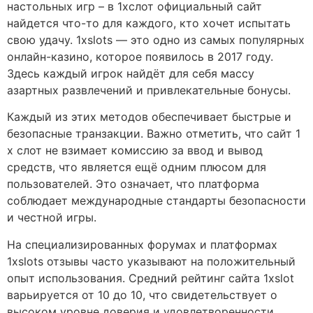
настольных игр – в 1хслот официальный сайт
найдется что-то для каждого, кто хочет испытать
свою удачу. 1xslots — это одно из самых популярных
онлайн-казино, которое появилось в 2017 году.
Здесь каждый игрок найдёт для себя массу
азартных развлечений и привлекательные бонусы.
Каждый из этих методов обеспечивает быстрые и
безопасные транзакции. Важно отметить, что сайт 1
x слот не взимает комиссию за ввод и вывод
средств, что является ещё одним плюсом для
пользователей. Это означает, что платформа
соблюдает международные стандарты безопасности
и честной игры.
На специализированных форумах и платформах
1xslots отзывы часто указывают на положительный
опыт использования. Средний рейтинг сайта 1xslot
варьируется от 10 до 10, что свидетельствует о
высоком уровне доверия и удовлетворенности