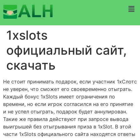
1xslots
официальный сайт,
скачать
Не стоит принимать подарок, если участник 1хСлотс
не уверен, что сможет его своевременно отыграть.
Каждый бонус 1xSlots имеет ограничения по
времени, но если игрок согласился на его принятие
и не успел отыграть, подарок будет аннулирован.
Такие же правила действуют при запросе вывода
выигрышей без отыгрывания приза в 1xSlot. В этой
части 1xSlots официального сайта находятся ответы