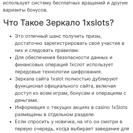
использует систему бесплатных вращений и другие
варианты бонусов.
Что Такое Зеркало 1xslots?
Это отличный шанс получить призы,
достаточно зарегистрировать свое участие в
них и следовать правилам.
Для обеспечения безопасности данных и
финансовых операций 1хслот использует
передовые технологии шифрования.
Зеркала сайта 1xslot полностью дублируют
функционал официального сайта, включая
доступ ко всем играм, бонусам и операциям с
деньгами.
Информация о текущих акциях в casino 1xSlots
размещены в отдельном разделе.
Если спросить у новичка, на что он смотри в
первую очередь, когда выбирает заведение для