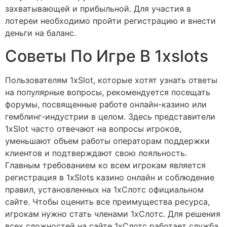
захватывающей и прибыльной. Для участия в
лотереи необходимо пройти регистрацию и внести
деньги на баланс.
Советы По Игре В 1xslots
Пользователям 1xSlot, которые хотят узнать ответы
на популярные вопросы, рекомендуется посещать
форумы, посвященные работе онлайн-казино или
гемблинг-индустрии в целом. Здесь представители
1xSlot часто отвечают на вопросы игроков,
уменьшают объем работы операторам поддержки
клиентов и подтверждают свою лояльность.
Главным требованием ко всем игрокам является
регистрация в 1xSlots казино онлайн и соблюдение
правил, установленных на 1хСлотс официальном
сайте. Чтобы оценить все преимущества ресурса,
игрокам нужно стать членами 1хСлотс. Для решения
всех сложностей на сайте 1хСлотс работает служба