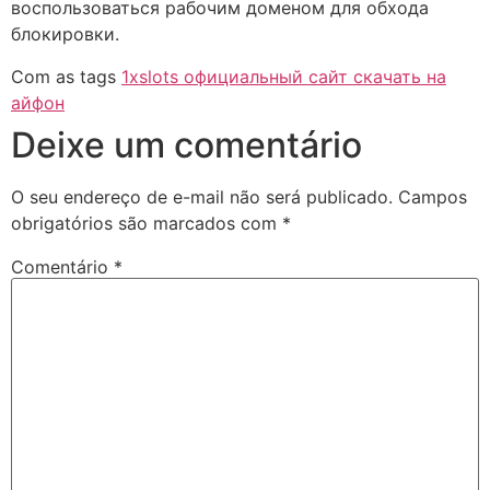
воспользоваться рабочим доменом для обхода
блокировки.
Com as tags
1xslots официальный сайт скачать на
айфон
Deixe um comentário
O seu endereço de e-mail não será publicado.
Campos
obrigatórios são marcados com
*
Comentário
*