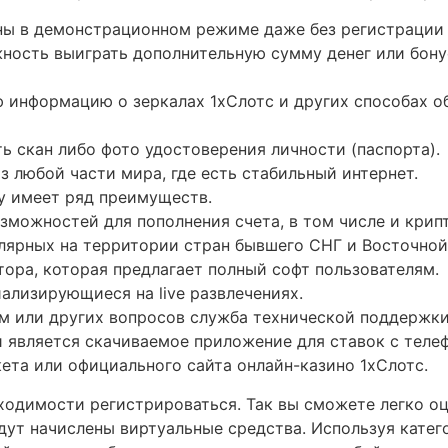
пны в демонстрационном режиме даже без регистрации 
ожность выиграть дополнительную сумму денег или бон
 информацию о зеркалах 1хСлотс и других способах об
ь скан либо фото удостоверения личности (паспорта).
з любой части мира, где есть стабильный интернет.
у имеет ряд преимуществ.
зможностей для пополнения счета, в том числе и крип
лярных на территории стран бывшего СНГ и Восточной
тора, которая предлагает полный софт пользователям.
ализирующиеся на live развлечениях.
м или других вопросов служба технической поддержки 1
 является скачиваемое приложение для ставок с теле
ета или официального сайта онлайн-казино 1хСлотс.
обходимости регистрироваться. Так вы сможете легко 
дут начислены виртуальные средства. Используя катег