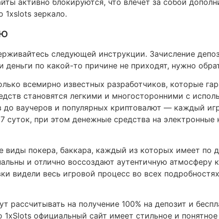
йты активно блокируются, что влечет за собой допол
1xslots зеркало.
ию
ерживайтесь следующей инструкции. Зачисление депоз
и деньги по какой-то причине не приходят, нужно обра
олько всемирно известных разработчиков, которые гар
едств становятся легкими и многосторонними с испол
в до ваучеров и популярных криптовалют — каждый иг
 7 суток, при этом денежные средства на электронные
же виды покера, баккара, каждый из которых имеет по 
альны и отлично воссоздают аутентичную атмосферу к
ки видели весь игровой процесс во всех подробностя
ут рассчитывать на получение 100% на депозит и беспл
1xSlots официальный сайт имеет стильное и понятное 