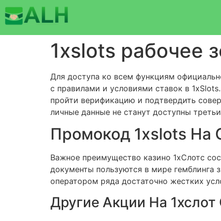
1xslots рабочее 
Для доступа ко всем функциям официальн
с правилами и условиями ставок в 1xSlots
пройти верификацию и подтвердить совер
личные данные не станут доступны третьи
Промокод 1xslots На
Важное преимущество казино 1хСлотс сос
документы пользуются в мире гемблинга 
оператором ряда достаточно жестких ус
Другие Акции На 1хслот