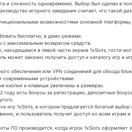
та и сложность одновременно. Выбор был сделан в поль
уководство игорного заведения считает, что такой диз
ункциональными возможностями основной платформы,
овать бесплатно, в демо-режиме.
ы с максимальным возвратом средств.
находящемся в левой части экрана 1xSlots, гости мог
ь может законно получить доступ к каталогу игр и иг
ого обеспечения или VPN соединений для обхода блок
и современными устройствами.
е кнопки и клавиши увеличены в размерах.
2 году есть бонусы за регистрацию, депозитные бонус
угого.
ve игр 1xSlots, в котором предлагается богатый выбор
венно, и пользователь получит доступ ко всем играм 
оты ПО производится, когда игрок 1xSlots оформляет 