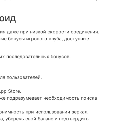
роид
ия даже при низкой скорости соединения.
ые бонусы игрового клуба, доступные
их последовательных бонусов.
ля пользователей.
pp Store.
кже подразумевает необходимость поиска
онимность при использовании зеркал.
а, уберечь свой баланс и подтвердить