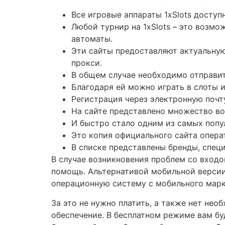
Все игровые аппараты 1xSlots досту
Любой турнир на 1xSlots – это возм
автоматы.
Эти сайты предоставляют актуальную
прокси.
В общем случае необходимо отправит
Благодаря ей можно играть в слоты и
Регистрация через электронную почт
На сайте представлено множество во
И быстро стало одним из самых попу
Это копия официального сайта опера
В списке представлены бренды, специ
В случае возникновения проблем со входо
помощь. Альтернативой мобильной версии
операционную систему с мобильного марк
За это не нужно платить, а также нет не
обеспечение. В бесплатном режиме вам бу