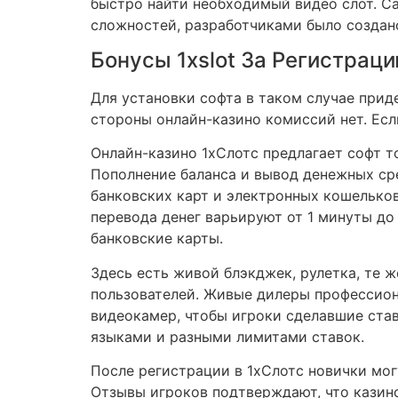
быстро найти необходимый видео слот. Са
сложностей, разработчиками было создано 
Бонусы 1xslot За Регистрац
Для установки софта в таком случае прид
стороны онлайн-казино комиссий нет. Есл
Онлайн-казино 1хСлотс предлагает софт т
Пополнение баланса и вывод денежных ср
банковских карт и электронных кошелько
перевода денег варьируют от 1 минуты до
банковские карты.
Здесь есть живой блэкджек, рулетка, те 
пользователей. Живые дилеры профессион
видеокамер, чтобы игроки сделавшие став
языками и разными лимитами ставок.
После регистрации в 1хСлотс новички мог
Отзывы игроков подтверждают, что казино 