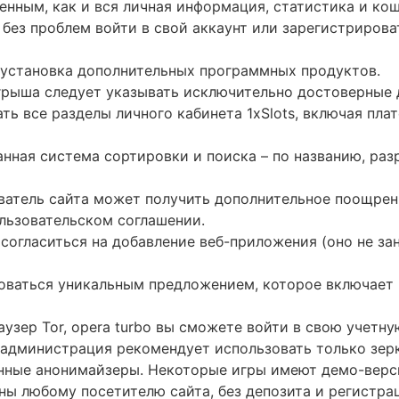
енным, как и вся личная информация, статистика и кош
без проблем войти в свой аккаунт или зарегистрирова
и установка дополнительных программных продуктов.
грыша следует указывать исключительно достоверные 
ть все разделы личного кабинета 1xSlots, включая пл
нная система сортировки и поиска – по названию, раз
ватель сайта может получить дополнительное поощрен
льзовательском соглашении.
 согласиться на добавление веб-приложения (оно не з
оваться уникальным предложением, которое включает в
зер Tor, opera turbo вы сможете войти в свою учетную
 администрация рекомендует использовать только зерка
нные анонимайзеры. Некоторые игры имеют демо-верс
ы любому посетителю сайта, без депозита и регистра