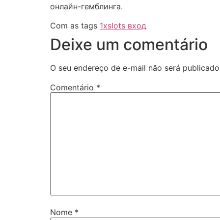
онлайн-гемблинга.
Com as tags
1xslots вход
Deixe um comentário
O seu endereço de e-mail não será publicado
Comentário
*
Nome
*