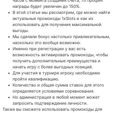
часов с момента создания счета, то процент
награды будет увеличен до 150%.
В этой статье мы рассмотрим, где можно найти
актуальные промокоды 1xSlots и как их
использовать для получения максимальной
выгоды.
Мы сделали бонус настолько привлекательным,
насколько это вообще возможно.
Именно при регистрации у вас есть
возможность активировать промокоды, чтобы
получить дополнительные преимущества и
начать игру с более выгодных позиций.
Для участия в турнире игроку необходимо
пройти квалификацию.
Количество и общая сумма ставок для этого
определяется условиями соревнования.
Но администрация в любой момент может
запросить подтверждение личности.
Также вы сможете использовать промокоды для