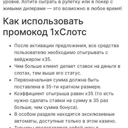
уровне. Хотите сыграть в рулетку или в покер с
живыми дилерами — это возможно в любое время!
Как использовать
промокод 1хСлотс
После активации предложения, все средства
пользователю необходимо отыгрывать с
вейджером x35.
Чем больше клиент делает ставок на деньги в
слотах, тем выше его статус.
Первоначальная сумма должна быть
поставлена в 35-ти кратном размере.
Коэффициент отыгрыша равен x35 (то есть
нужно сделать ставки на сумму в 35 раз
больше, чем сумма бонуса).
В особом разделе находятся эксклюзивные
автоматы, доступные только в этом казино.
Турниры представляют собой игру в