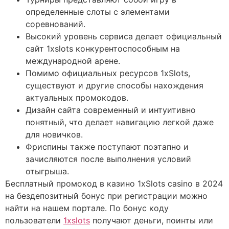
определенные слоты с элементами
соревнований.
Высокий уровень сервиса делает официальный
сайт 1xslots конкурентоспособным на
международной арене.
Помимо официальных ресурсов 1xSlots,
существуют и другие способы нахождения
актуальных промокодов.
Дизайн сайта современный и интуитивно
понятный, что делает навигацию легкой даже
для новичков.
Фриспины также поступают поэтапно и
зачисляются после выполнения условий
отыгрыша.
Бесплатный промокод в казино 1xSlots casino в 2024
на бездепозитный бонус при регистрации можно
найти на нашем портале. По бонус коду
пользователи
1xslots
получают деньги, поинты или