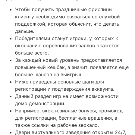
Чтобы получить праздничные фриспины
клиенту необходимо связаться со службой
поддержкой, которая объяснит, что делать
дальше.
Победителями станут игроки, у которых к
окончанию соревнования баллов окажется
больше всего.
За каждый новый уровень предоставляется
повышенный кешбек, а значит, появляется еще
больше шансов на выигрыш.
Ниже приведены основные шаги для
регистрации и подтверждения аккаунта.
Данный раздел игр не имеет возможности
демо демонстрации.
Например, эксклюзивные бонусы, промокод
для регистрации, бесплатные вращения, а
также ссылки на рабочее зеркало.
Двери виртуального заведения открыты 24/7,