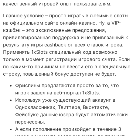
качественный игровой опыт пользователям.
Главное условие – просто играть в любимые слоты
на официальном сайте онлайн-казино. Ну, а VIP-
кэшбэк – это эксклюзивные предложения,
привилегированная поддержка и не привязанный к
результату игры cashback от всех ставок игрока.
Применять 1xSlots специальный код возможно
только в момент регистрации игрового счета. Если
по каким-то причинам не ввести его в специальную
строку, повышенный бонус доступен не будет.
Фриспины предлагаются просто за то, что
игрок зашел на веб-портал 1xSlots.
Используя уже существующий аккаунт в
Одноклассниках, Твиттере, Вконтакте,
Фейсбуке данные юзера будут автоматически
перенесены.
А если пополнение произойдет в течение 3