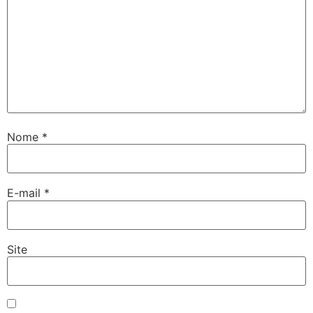
Nome
*
E-mail
*
Site