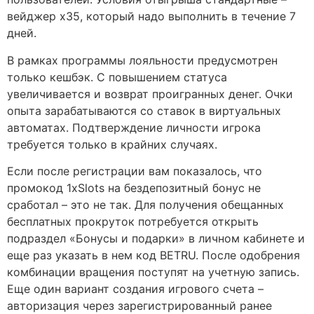
вейджер х35, который надо выполнить в течение 7
дней.
В рамках программы лояльности предусмотрен
только кешбэк. С повышением статуса
увеличивается и возврат проигранных денег. Очки
опыта зарабатываются со ставок в виртуальных
автоматах. Подтверждение личности игрока
требуется только в крайних случаях.
Если после регистрации вам показалось, что
промокод 1xSlots на бездепозитный бонус не
сработал – это не так. Для получения обещанных
бесплатных прокруток потребуется открыть
подраздел «Бонусы и подарки» в личном кабинете и
еще раз указать в нем код BETRU. После одобрения
комбинации вращения поступят на учетную запись.
Еще один вариант создания игрового счета –
авторизация через зарегистрированный ранее