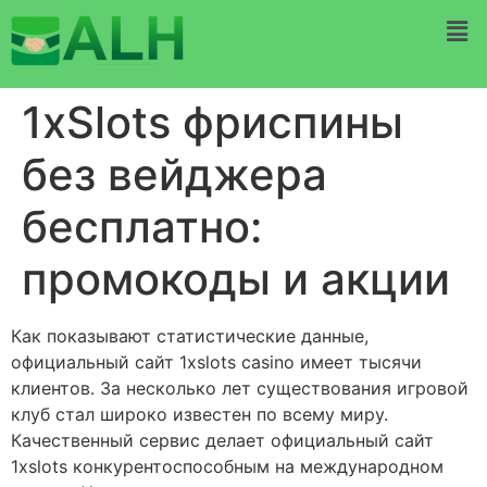
1xSlots фриспины
без вейджера
бесплатно:
промокоды и акции
Как показывают статистические данные,
официальный сайт 1xslots casino имеет тысячи
клиентов. За несколько лет существования игровой
клуб стал широко известен по всему миру.
Качественный сервис делает официальный сайт
1xslots конкурентоспособным на международном