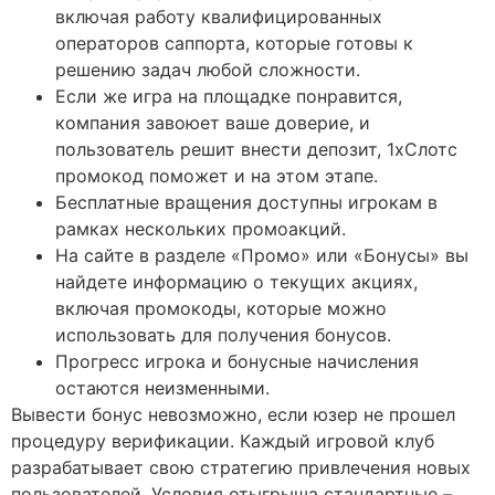
включая работу квалифицированных
операторов саппорта, которые готовы к
решению задач любой сложности.
Если же игра на площадке понравится,
компания завоюет ваше доверие, и
пользователь решит внести депозит, 1хСлотс
промокод поможет и на этом этапе.
Бесплатные вращения доступны игрокам в
рамках нескольких промоакций.
На сайте в разделе «Промо» или «Бонусы» вы
найдете информацию о текущих акциях,
включая промокоды, которые можно
использовать для получения бонусов.
Прогресс игрока и бонусные начисления
остаются неизменными.
Вывести бонус невозможно, если юзер не прошел
процедуру верификации. Каждый игровой клуб
разрабатывает свою стратегию привлечения новых
пользователей. Условия отыгрыша стандартные –