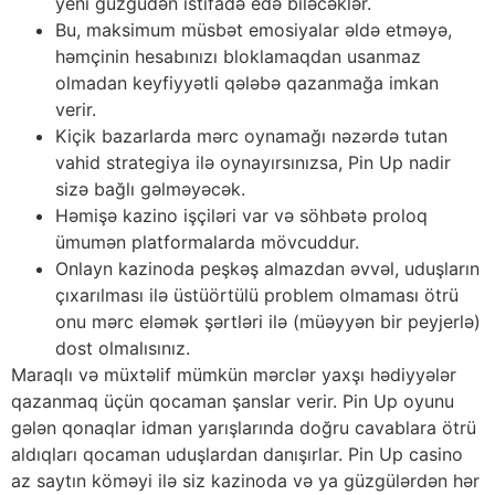
yeni güzgüdən istifadə edə biləcəklər.
Bu, maksimum müsbət emosiyalar əldə etməyə,
həmçinin hesabınızı bloklamaqdan usanmaz
olmadan keyfiyyətli qələbə qazanmağa imkan
verir.
Kiçik bazarlarda mərc oynamağı nəzərdə tutan
vahid strategiya ilə oynayırsınızsa, Pin Up nadir
sizə bağlı gəlməyəcək.
Həmişə kazino işçiləri var və söhbətə proloq
ümumən platformalarda mövcuddur.
Onlayn kazinoda peşkəş almazdan əvvəl, uduşların
çıxarılması ilə üstüörtülü problem olmaması ötrü
onu mərc eləmək şərtləri ilə (müəyyən bir peyjerlə)
dost olmalısınız.
Maraqlı və müxtəlif mümkün mərclər yaxşı hədiyyələr
qazanmaq üçün qocaman şanslar verir. Pin Up oyunu
gələn qonaqlar idman yarışlarında doğru cavablara ötrü
aldıqları qocaman uduşlardan danışırlar. Pin Up casino
az saytın köməyi ilə siz kazinoda və ya güzgülərdən hər