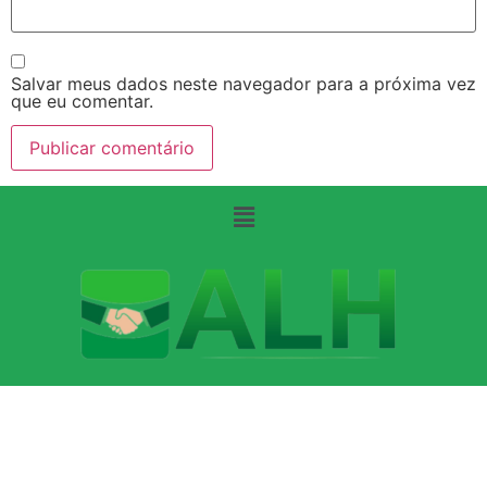
Salvar meus dados neste navegador para a próxima vez
que eu comentar.