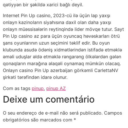
qətiyyən bir şəkildə xarici bağlı deyil.
Internet Pin Up casino, 2023-cü ilə üçün lap yaxşı
onlayn kazinoların siyahısına daxil olan daha yaxşı
onlayn müəssisələrin reytinqində lider mövqe tutur. Sayt
Pin Up casino az para üçün oyuncaq həvəskarları ötrü
şans oyunlarının uzun seçimini təklif edir. Bu oyun
klubunda asudə ödəniş xidmətlərindən istifadə etməklə
əməli uduşlar əldə etməklə rəngarəng ölkələrdən gələn
qonaqların marağına əlaqəli oynamaq mümkün olacaq.
Onlayn casino Pin Up azerbaijan görkəmli CarlettaNV
şirkəti tərəfindən idarə olunur.
Com as tags
pinup
,
pinup AZ
Deixe um comentário
O seu endereço de e-mail não será publicado.
Campos
obrigatórios são marcados com
*