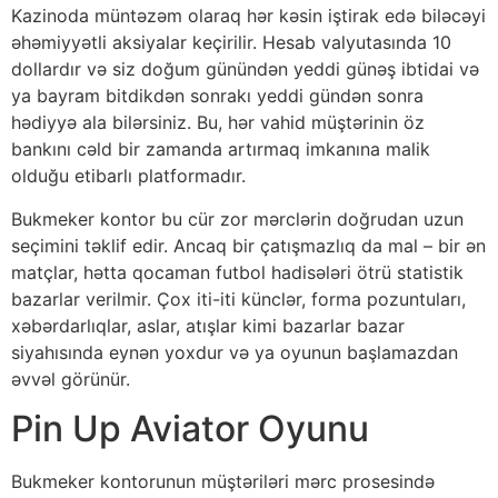
Kazinoda müntəzəm olaraq hər kəsin iştirak edə biləcəyi
əhəmiyyətli aksiyalar keçirilir. Hesab valyutasında 10
dollardır və siz doğum günündən yeddi günəş ibtidai və
ya bayram bitdikdən sonrakı yeddi gündən sonra
hədiyyə ala bilərsiniz. Bu, hər vahid müştərinin öz
bankını cəld bir zamanda artırmaq imkanına malik
olduğu etibarlı platformadır.
Bukmeker kontor bu cür zor mərclərin doğrudan uzun
seçimini təklif edir. Ancaq bir çatışmazlıq da mal – bir ən
matçlar, hətta qocaman futbol hadisələri ötrü statistik
bazarlar verilmir. Çox iti-iti künclər, forma pozuntuları,
xəbərdarlıqlar, aslar, atışlar kimi bazarlar bazar
siyahısında eynən yoxdur və ya oyunun başlamazdan
əvvəl görünür.
Pin Up Aviator Oyunu
Bukmeker kontorunun müştəriləri mərc prosesində