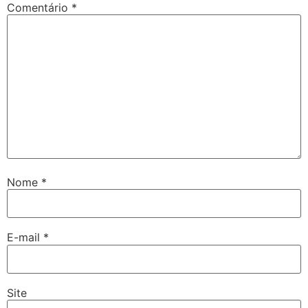
Comentário
*
Nome
*
E-mail
*
Site