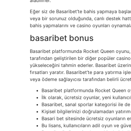
alabilirler.
Eğer siz de Basaribet’te bahis yapmaya başlam
veya bir sorunuz olduğunda, canlı destek hattı
bahis yapmalarını ve casino oyunları oynamala
basaribet bonus
Basaribet platformunda Rocket Queen oyunu, 
tarafından geliştirilen bir diğer popüler casi
yükseleceğini tahmin ederler. Basaribet üze
fırsatları yaratır. Basaribet’te para yatırma i
veya ödeme sağlayıcısı tarafından belirli ücretl
Basaribet platformunda Rocket Queen oy
İlk olarak, ücretsiz oyunlar, yeni kullan
Basaribet, sanal sporlar kategorisi ile de 
Kişisel bilgilerinizi doğrulamadan yatır
Basari bet sitesinde ücretsiz oyunların e
Bu lisans, kullanıcıların adil oyun ve gü