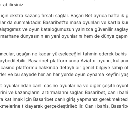
abilirsiniz.
için ekstra kazanç fırsatı sağlar. Başarı Bet ayrıca haftalı
slar da sunmaktadır. Basaribet’te masa oyunları ve kartla k
 çalıştığımız ve oyun kataloğumuzun yalnızca güvenilir sağla
m kumarhane dünyasının en yeni oyunlarını hem de dünya çapın
ncular, uçağın ne kadar yükseleceğini tahmin ederek bahis y
ybedilebilir. Basaribet platformunda Aviator oyunu, kullanıc
 casino platformu hakkında detaylı bir genel bilgiye sahip ol
irler ve bu sayede her an her yerde oyun oynama keyfini yaşa
t oyunlarından canlı casino oyunlarına ve diğer çeşitli oyun
ini ve kazançlarını artırmalarını sağlar. Basaribet, canlı bah
a katılmak için Basaribet canlı giriş yapmanız gerekmektedir
elerine tıklayarak gerçekleştirilebilir. Canlı bahis, Basari