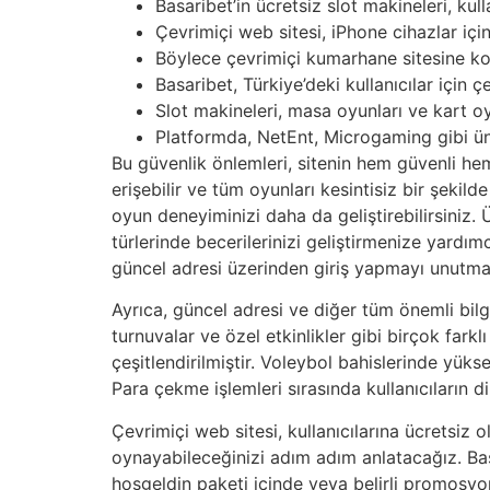
Basaribet’in ücretsiz slot makineleri, kul
Çevrimiçi web sitesi, iPhone cihazlar için
Böylece çevrimiçi kumarhane sitesine kola
Basaribet, Türkiye’deki kullanıcılar için 
Slot makineleri, masa oyunları ve kart o
Platformda, NetEnt, Microgaming gibi ünl
Bu güvenlik önlemleri, sitenin hem güvenli hem
erişebilir ve tüm oyunları kesintisiz bir şeki
oyun deneyiminizi daha da geliştirebilirsiniz.
türlerinde becerilerinizi geliştirmenize yardı
güncel adresi üzerinden giriş yapmayı unutma
Ayrıca, güncel adresi ve diğer tüm önemli bilgi
turnuvalar ve özel etkinlikler gibi birçok farklı
çeşitlendirilmiştir. Voleybol bahislerinde yük
Para çekme işlemleri sırasında kullanıcıların d
Çevrimiçi web sitesi, kullanıcılarına ücretsiz
oynayabileceğinizi adım adım anlatacağız. Basa
hoşgeldin paketi içinde veya belirli promosyon