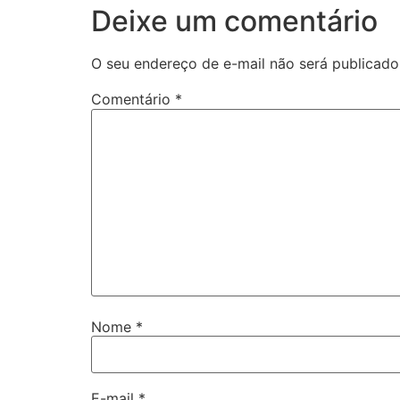
Deixe um comentário
O seu endereço de e-mail não será publicado
Comentário
*
Nome
*
E-mail
*