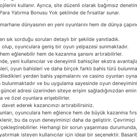
jilerini kullanır. Ayrıca, site düzenli olarak bağımsız deneti
a Para Yatırma Bonusu Yok şeklinde de fırsatlar sunar.
kumarhane dünyasının en yeni oyunlarını hem de dünya çapınd
 sık sorduğu soruları detaylı bir şekilde yanıtladık.
rm olup, oyunculara geniş bir oyun yelpazesi sunmaktadır.
 hem eğlenebilir hem de kazanma şansını artırabilirler.
e, yeni kullanıcılar ve deneyimli bahisçiler ekstra avantajla
eri, oyun bahisleri ve daha birçok farklı bahis türü bulunma
diledikleri yerden bahis yapmalarını ve casino oyunları oyna
a bulunmaktadır ve bu uygulama sayesinde oyun deneyiminizi 
güncel adresi üzerinden siteye erişim sağladığınızdan emin
 ve özel oyunlara erişebilirler.
davet ederek kazancınızı artırabilirsiniz.
unları, oyunculara hem eğlence hem de büyük kazanma fırsatl
eklenir, bu da oyun deneyiminizi daha da geliştirir. Çevrimiç
rçekleştirebilirler. Herhangi bir sorun yaşanması durumunda
tırmak isteyen kullanıcılar için ideal bir seçenektir. Basari