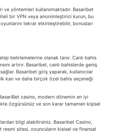
eri ve yöntemleri kullanılmaktadır. Basaribet
liteli bir VPN veya anonimleştirici kurun, bu
nlarını tekrar etkinleştirebilir, bonusları
teji belirlemelerine olanak tanır. Canlı bahis
ını artırır. Basaribet, canlı bahislerde geniş
ağlar. Basaribet giriş yaparak, kullanıcılar
, ilk kan ve daha birçok özel bahis seçeneği
 BasariBet casino, modern dönemin en iyi
çmekte özgürsünüz ve son karar tamamen kişisel
rdan bilgi alabilirsiniz. Basaribet Casino,
 resmi sitesi, oyuncuların kişisel ve finansal