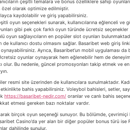
lanıcıların çeşitli temalara ve bonus özelliklere sahip oyunla
 özel olarak optimize edilmiştir.
yca kaydolabilir ve giriş yapabilirsiniz.
çeşitli oyun seçenekleri sunarak, kullanıcılarına eğlenceli ve
yunları gibi pek çok farklı oyun türünde ücretsiz seçenekler
ü oyun sağlayıcıların en popüler slot oyunları bulunmaktadı
 de kullanıcı dostu olmasını sağlar. Basaribet web giriş link
lde oynayabilirsiniz. Ayrıca, Basaribet’un mobil uygulaması 
 Ücretsiz oyunlar oynayarak hem eğlenebilir hem de deneyim 
mcı olur. Bu nedenle, güncel promosyonları takip etmek ve en
yın.
ler resmi site üzerinden de kullanıcılara sunulmaktadır. Kadın
 etkinlikte bahis yapabilirsiniz. Voleybol bahisleri, setler, say
sek
https://basaribet-nedir.com/
oranlar ve canlı bahis seçenek
ikkat etmesi gereken bazı noktalar vardır.
 olarak birçok oyun seçeneği sunuyor. Bu bölümde, çevrimiçi
ribet Casino’da yer alan bir diğer popüler bonus türü ise Fr
lar dahilinde sunulur.