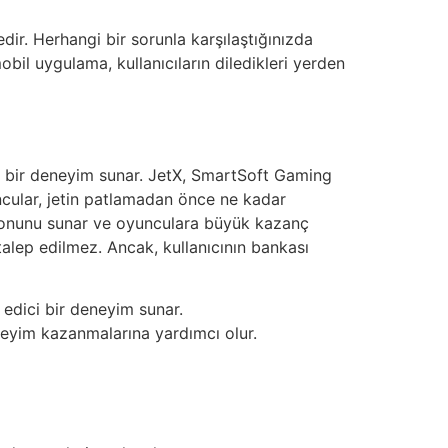
r. Herhangi bir sorunla karşılaştığınızda
bil uygulama, kullanıcıların diledikleri yerden
 bir deneyim sunar. JetX, SmartSoft Gaming
uncular, jetin patlamadan önce ne kadar
syonunu sunar ve oyunculara büyük kazanç
 talep edilmez. Ancak, kullanıcının bankası
edici bir deneyim sunar.
eneyim kazanmalarına yardımcı olur.