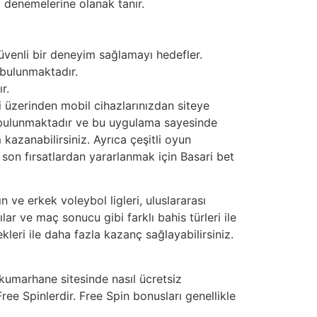
rı denemelerine olanak tanır.
 güvenli bir deneyim sağlamayı hedefler.
 bulunmaktadır.
r.
i üzerinden mobil cihazlarınızdan siteye
da bulunmaktadır ve bu uygulama sayesinde
kazanabilirsiniz. Ayrıca çeşitli oyun
 son fırsatlardan yararlanmak için Basari bet
 ve erkek voleybol ligleri, uluslararası
ılar ve maç sonucu gibi farklı bahis türleri ile
leri ile daha fazla kazanç sağlayabilirsiniz.
 kumarhane sitesinde nasıl ücretsiz
ee Spinlerdir. Free Spin bonusları genellikle