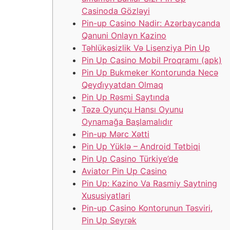
Casinoda Gözləyi
Pin-up Casino Nadir: Azərbaycanda
Qanuni Onlayn Kazino
Təhlükəsizlik Və Lisenziya Pin Up
Pin Up Casino Mobil Proqramı (apk)
Pin Up Bukmeker Kontorunda Necə
Qeydi̇yyatdan Olmaq
Pin Up Rəsmi Saytında
Təzə Oyunçu Hansı Oyunu
Oynamağa Başlamalıdır
Pin-up Mərc Xətti
Pin Up Yüklə – Android Tətbiqi
Pin Up Casino Türkiye’de
Aviator Pin Up Casino
Pin Up: Kazino Va Rasmiy Saytning
Xususiyatlari
Pin-up Casino Kontorunun Təsviri,
Pin Up Seyrək