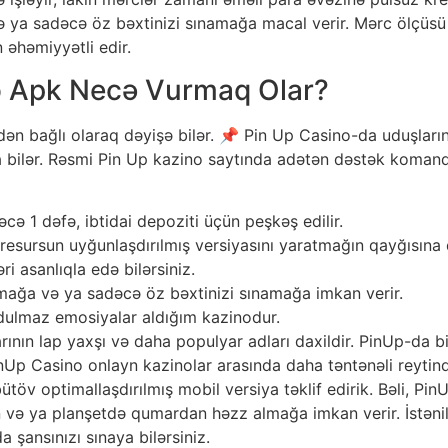
ə ya sadəcə öz bəxtinizi sınamağa macal verir. Mərc ölçüsü 
 əhəmiyyətli edir.
o Apk Necə Vurmaq Olar?
indən bağlı olaraq dəyişə bilər. 📌 Pin Up Casino-da uduşlar
a bilər. Rəsmi Pin Up kazino saytında adətən dəstək komanda
ə 1 dəfə, ibtidai depoziti üçün peşkəş edilir.
ü resursun uyğunlaşdırılmış versiyasını yaratmağın qayğısına q
i asanlıqla edə bilərsiniz.
pmağa və ya sadəcə öz bəxtinizi sınamağa imkan verir.
dulmaz emosiyalar aldığım kazinodur.
arının lap yaxşı və daha populyar adları daxildir. PinUp-d
Up Casino onlayn kazinolar arasında daha təntənəli reytinql
töv optimallaşdırılmış mobil versiya təklif edirik. Bəli, PinU
on və ya planşetdə qumardan həzz almağa imkan verir. İstənil
 şansınızı sınaya bilərsiniz.