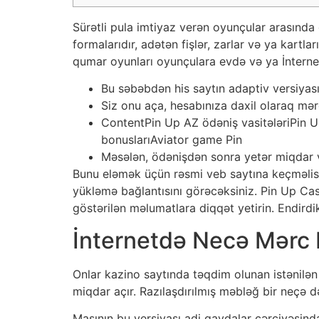
Sürətli pula imtiyaz verən oyunçular arasınd
formalarıdır, adətən fişlər, zarlar və ya kartla
qumar oyunları oyunçulara evdə və ya İnterne
Bu səbəbdən his saytın adaptiv versiyas
Siz onu aça, hesabınıza daxil olaraq mə
ContentPin Up AZ ödəniş vasitələriPin 
bonuslarıAviator game Pin
Məsələn, ödənişdən sonra yetər miqdar v
Bunu eləmək üçün rəsmi veb saytına keçməlisini
yükləmə bağlantısını görəcəksiniz. Pin Up Cas
göstərilən məlumatlara diqqət yetirin. Endir
İnternetdə Necə Mərc
Onlar kazino saytında təqdim olunan istənilən
miqdar açır. Razılaşdırılmış məbləğ bir neçə 
Maşının bu versiyası adi qaydalar çərçivəsində