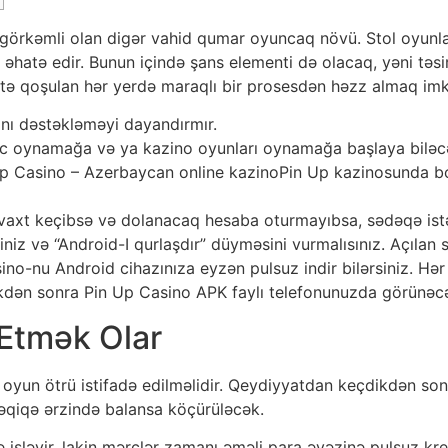
a görkəmli olan digər vahid qumar oyuncaq növü. Stol oyunla
rı əhatə edir. Bunun içində şans elementi də olacaq, yəni təsi
tə qoşulan hər yerdə maraqlı bir prosesdən həzz almaq imka
ını dəstəkləməyi dayandırmır.
rc oynamağa və ya kazino oyunları oynamağa başlaya biləcə
Up Casino – Azerbaycan online kazinoPin Up kazinosunda b
axt keçibsə və dolanacaq hesaba oturmayıbsa, sədəqə istəy
z və “Android-I qurlaşdır” düyməsini vurmalısınız. Açılan s
ino-nu Android cihazınıza eyzən pulsuz indir bilərsiniz. Hər
dikdən sonra Pin Up Casino APK faylı telefonunuzda görünə
 Etmək Olar
 oyun ötrü istifadə edilməlidir. Qeydiyyatdan keçdikdən so
dəqiqə ərzində balansa köçürüləcək.
 işləyir, lakin mərclər zamanı əməli para əvəzinə pulsuz kre