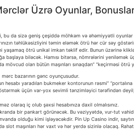
ərclər Üzrə Oyunlar, Bonuslar,
k ki, bu da sizə geniş çeşiddə möhkəm və əhəmiyyətli oyunlar 
nızın təhlükəsizliyini təmin eləmək ötrü hər cür səy göstərir
ini yaşamaq ötrü unikal imkan təklif edir. Bunun üzərinə kl
a başlaya biləcək. Hamısı bitərsə, nömrələrini yeniləmək ü
a mövcud olan bütün maşınları sınaqdan” “keçirməsi ötrü ya
i mərc bazarının gənc oyunçusudur.
n hesabı yaradılan bukmeker kontorunun rəsmi” “portalına yö
östərmək üçün var-yox sevimli tənzimləyici tərəfindən deyi
z olaraq iç olub şəxsi hesabınıza daxil olmalısınız.
randa bir pankart görünəcək. Bu vəziyyətdə, vur-tut vahid 
nvanda olduğu kimi işləyəcəkdir. Pin Up Casino indir, saytı
ə slot maşınları hər vaxt və hər yerdə sizinlə olacaq. Rahat