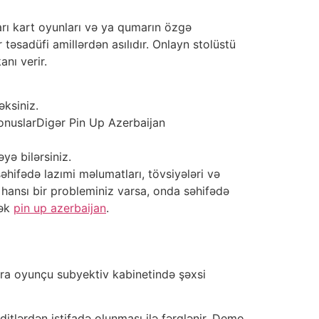
rı kart oyunları və ya qumarın özgə
r təsadüfi amillərdən asılıdır. Onlayn stolüstü
nı verir.
ksiniz.
onuslarDigər Pin Up Azerbaijan
ə bilərsiniz.
əhifədə lazımi məlumatları, tövsiyələri və
 hansı bir probleminiz varsa, onda səhifədə
cək
pin up azerbaijan
.
nra oyunçu subyektiv kabinetində şəxsi
ditlərdən istifadə olunması ilə fərqlənir. Demo