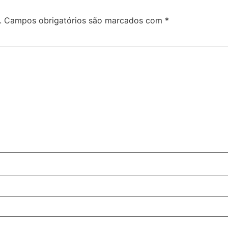
.
Campos obrigatórios são marcados com
*