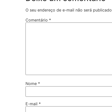
O seu endereço de e-mail não será publicado
Comentário
*
Nome
*
E-mail
*