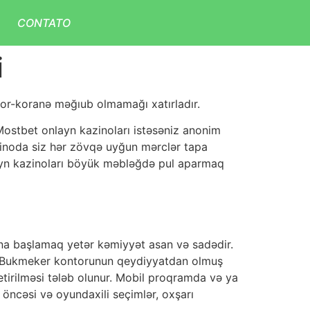
CONTATO
i
or-koranə məğıub olmamağı xatırladır.
ostbet onlayn kazinoları istəsəniz anonim
zinoda siz hər zövqə uyğun mərclər tapa
onlayn kazinoları böyük məbləğdə pul aparmaq
ına başlamaq yetər kəmiyyət asan və sadədir.
 və Bukmeker kontorunun qeydiyyatdan olmuş
tirilməsi tələb olunur. Mobil proqramda və ya
 öncəsi və oyundaxili seçimlər, oxşarı