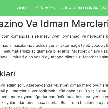
HOME
SERVIÇOS
EXCLUSIVO FORTALEZA
azino Və Idman Mərclər
az.com komandası sizə məsuliyyətli oynamağı və həyəcana k
hədis masalarında pulsuz yerlər axtarmağa tələb yoxdur. M
i məlumatlarınızı açıqlamaya bilərsiniz. Mostbet onlayn ka
əlaqəli limitləri olan vahid oyun tapa bilərsiniz. Mostbet 
kləri
əsvir edilmişdir. Azərbaycanda Mostbet idman mərc oyunlar
məli pul mərclərini yerləşdirmək üçün daha azı 18 yaşınız
aytında mərc oynamağa durmaq üçün bu addımların yerinə ye
iyalarından birini seçə bilərlər. Bunlardan bəzilərinə oyun