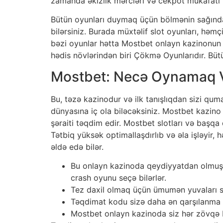
zamanda əkizlik mərcləri və cekpot mükafatı il
Bütün oyunları duymaq üçün bölmənin sağında
bilərsiniz. Burada müxtəlif slot oyunları, hə
bəzi oyunlar hətta Mostbet onlayn kazinonun 
hədis növlərindən biri Çökmə Oyunlarıdır. Bütü
Mostbet: Necə Oynamaq
Bu, təzə kazinodur və ilk tanışlıqdan sizi q
dünyasına iç ola biləcəksiniz. Mostbet kazin
şəraiti təqdim edir. Mostbet slotları və başqa
Tətbiq yüksək optimallaşdırlıb və əla işləyi
əldə edə bilər.
Bu onlayn kazinoda qeydiyyatdan olmuş 
crash oyunu seçə bilərlər.
Tez daxil olmaq üçün ümumən yuvaları se
Təqdimat kodu sizə daha ən qarşılanma
Mostbet onlayn kazinoda siz hər zövqə ba