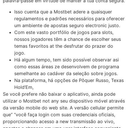
palavra-passe em virtude de manter a tua conta segura.
Isso cuenta que a Mostbet adere a quaisquer
regulamentos e padrões necessários para oferecer
um ambiente de apostas seguro electronic justo.
Com este vasto portfólio de jogos para slots,
nossos jogadores têm a chance de escolher seus
temas favoritos at the desfrutar do prazer do
jogo.
Há algum tempo, tem sido possível observar asi
como essas áreas ze desenvolvem de programa
semelhante ao cadáver da seleção sobre jogos.
Na plataforma, há opções de Pôquer Russo, Texas
Hold’Em,
Se você prefere não baixar o aplicativo, ainda pode
utilizar o Mostbet not any seu dispositivo móvel através
da versão mobile do web site. A versão cellular permite
que” “você faça login com suas credenciais oficiais,
proporcionando acesso a new transmissão ao vivo,