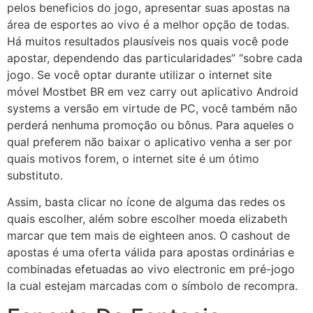
pelos beneficios do jogo, apresentar suas apostas na
área de esportes ao vivo é a melhor opção de todas.
Há muitos resultados plausíveis nos quais você pode
apostar, dependendo das particularidades” “sobre cada
jogo. Se você optar durante utilizar o internet site
móvel Mostbet BR em vez carry out aplicativo Android
systems a versão em virtude de PC, você também não
perderá nenhuma promoção ou bônus. Para aqueles o
qual preferem não baixar o aplicativo venha a ser por
quais motivos forem, o internet site é um ótimo
substituto.
Assim, basta clicar no ícone de alguma das redes os
quais escolher, além sobre escolher moeda elizabeth
marcar que tem mais de eighteen anos. O cashout de
apostas é uma oferta válida para apostas ordinárias e
combinadas efetuadas ao vivo electronic em pré-jogo
la cual estejam marcadas com o símbolo de recompra.