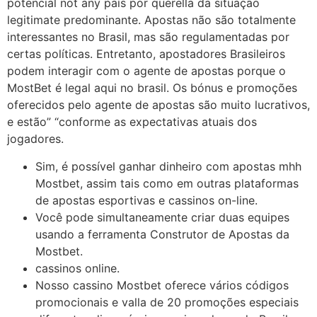
potencial not any país por querella da situação
legitimate predominante. Apostas não são totalmente
interessantes no Brasil, mas são regulamentadas por
certas políticas. Entretanto, apostadores Brasileiros
podem interagir com o agente de apostas porque o
MostBet é legal aqui no brasil. Os bónus e promoções
oferecidos pelo agente de apostas são muito lucrativos,
e estão” “conforme as expectativas atuais dos
jogadores.
Sim, é possível ganhar dinheiro com apostas mhh
Mostbet, assim tais como em outras plataformas
de apostas esportivas e cassinos on-line.
Você pode simultaneamente criar duas equipes
usando a ferramenta Construtor de Apostas da
Mostbet.
cassinos online.
Nosso cassino Mostbet oferece vários códigos
promocionais e valla de 20 promoções especiais