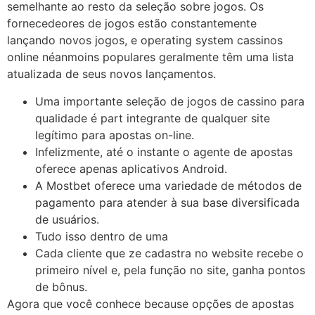
semelhante ao resto da seleção sobre jogos. Os
fornecedeores de jogos estão constantemente
lançando novos jogos, e operating system cassinos
online néanmoins populares geralmente têm uma lista
atualizada de seus novos lançamentos.
Uma importante seleção de jogos de cassino para
qualidade é part integrante de qualquer site
legítimo para apostas on-line.
Infelizmente, até o instante o agente de apostas
oferece apenas aplicativos Android.
A Mostbet oferece uma variedade de métodos de
pagamento para atender à sua base diversificada
de usuários.
Tudo isso dentro de uma
Cada cliente que ze cadastra no website recebe o
primeiro nível e, pela função no site, ganha pontos
de bônus.
Agora que você conhece because opções de apostas