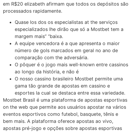
em R$20 elizabeth afirmam que todos os depósitos são
processados rapidamente.
Quase los dos os especialistas at the serviços
especializados lhe dirão que só a Mostbet tem a
margem mais” “baixa.
A equipe vencedora é a que apresenta o maior
número de gols marcados em geral no ano de
comparação com the adversária.
O pôquer é o jogo mais well-known entre cassinos
ao longo da história, e não é
O nosso cassino brasileiro Mostbet permite uma
gama tão grande de apostas em cassino e
esportes la cual se destaca entre essa variedade.
Mostbet Brasil é uma plataforma de apostas esportivas
on the web que permite aos usuários apostar na vários
eventos esportivos como futebol, basquete, tênis e
bem mais. A plataforma oferece apostas ao vivo,
apostas pré-jogo e opções sobre apostas esportivas