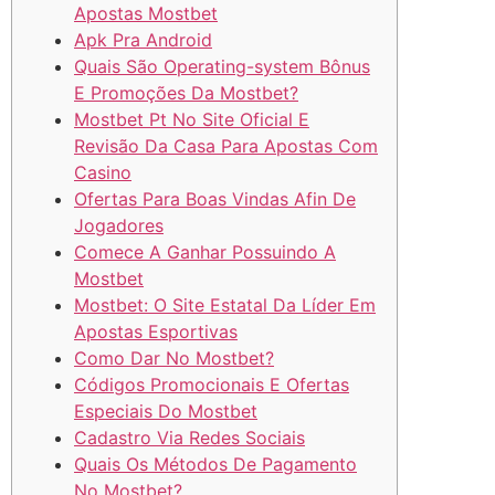
Apostas Mostbet
Apk Pra Android
Quais São Operating-system Bônus
E Promoções Da Mostbet?
Mostbet Pt No Site Oficial E
Revisão Da Casa Para Apostas Com
Casino
Ofertas Para Boas Vindas Afin De
Jogadores
Comece A Ganhar Possuindo A
Mostbet
Mostbet: O Site Estatal Da Líder Em
Apostas Esportivas
Como Dar No Mostbet?
Códigos Promocionais E Ofertas
Especiais Do Mostbet
Cadastro Via Redes Sociais
Quais Os Métodos De Pagamento
No Mostbet?