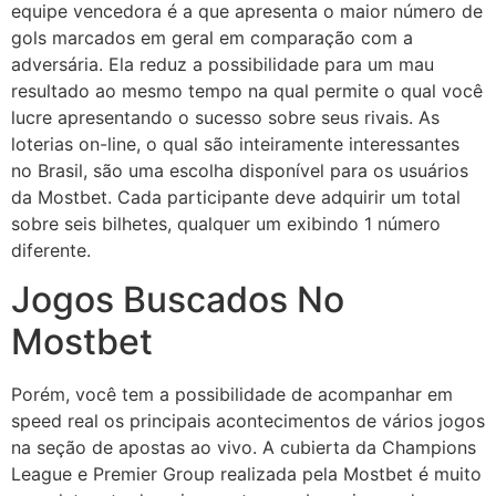
equipe vencedora é a que apresenta o maior número de
gols marcados em geral em comparação com a
adversária. Ela reduz a possibilidade para um mau
resultado ao mesmo tempo na qual permite o qual você
lucre apresentando o sucesso sobre seus rivais. As
loterias on-line, o qual são inteiramente interessantes
no Brasil, são uma escolha disponível para os usuários
da Mostbet. Cada participante deve adquirir um total
sobre seis bilhetes, qualquer um exibindo 1 número
diferente.
Jogos Buscados No
Mostbet
Porém, você tem a possibilidade de acompanhar em
speed real os principais acontecimentos de vários jogos
na seção de apostas ao vivo. A cubierta da Champions
League e Premier Group realizada pela Mostbet é muito