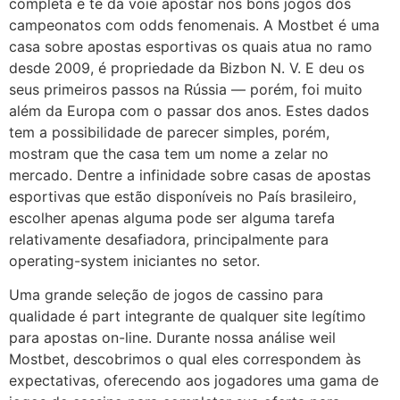
completa e te da voie apostar nos bons jogos dos
campeonatos com odds fenomenais. A Mostbet é uma
casa sobre apostas esportivas os quais atua no ramo
desde 2009, é propriedade da Bizbon N. V. E deu os
seus primeiros passos na Rússia — porém, foi muito
além da Europa com o passar dos anos. Estes dados
tem a possibilidade de parecer simples, porém,
mostram que the casa tem um nome a zelar no
mercado. Dentre a infinidade sobre casas de apostas
esportivas que estão disponíveis no País brasileiro,
escolher apenas alguma pode ser alguma tarefa
relativamente desafiadora, principalmente para
operating-system iniciantes no setor.
Uma grande seleção de jogos de cassino para
qualidade é part integrante de qualquer site legítimo
para apostas on-line. Durante nossa análise weil
Mostbet, descobrimos o qual eles correspondem às
expectativas, oferecendo aos jogadores uma gama de