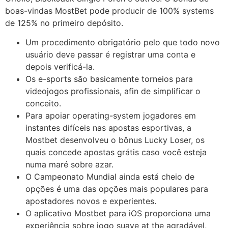
boas-vindas MostBet pode producir de 100% systems
de 125% no primeiro depósito.
Um procedimento obrigatório pelo que todo novo
usuário deve passar é registrar uma conta e
depois verificá-la.
Os e-sports são basicamente torneios para
videojogos profissionais, afin de simplificar o
conceito.
Para apoiar operating-system jogadores em
instantes difíceis nas apostas esportivas, a
Mostbet desenvolveu o bônus Lucky Loser, os
quais concede apostas grátis caso você esteja
numa maré sobre azar.
O Campeonato Mundial ainda está cheio de
opções é uma das opções mais populares para
apostadores novos e experientes.
O aplicativo Mostbet para iOS proporciona uma
experiência sobre jogo suave at the agradável,