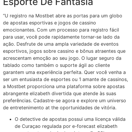
Esporte De Fantasia
“U registro na Mostbet abre as portas para um globo
de apostas esportivas e jogos de cassino
emocionantes. Com um processo para registro fácil
para usar, você pode rapidamente tornar-se lado da
ação. Desfrute de uma ampla variedade de eventos
esportivos, jogos sobre cassino e bônus atraentes que
acrescentam emoção ao seu jogo. O lugar seguro da
tablado como também o suporte ágil ao cliente
garantem uma experiência perfeita. Quer você venha a
ser um entusiasta de esportes ou 1 amante de cassinos,
a Mostbet proporciona uma plataforma sobre apostas
abrangente elizabeth divertida que atende às suas
preferências. Cadastre-se agora e explore um universo
de entretenimento at the oportunidades de vitória.
O detective de apostas possui uma licença válida
de Curaçao regulada por e-forecast elizabeth