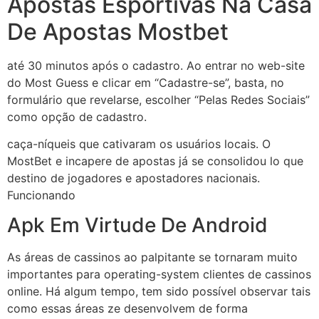
Apostas Esportivas Na Casa
De Apostas Mostbet
até 30 minutos após o cadastro. Ao entrar no web-site
do Most Guess e clicar em “Cadastre-se”, basta, no
formulário que revelarse, escolher “Pelas Redes Sociais”
como opção de cadastro.
caça-níqueis que cativaram os usuários locais. O
MostBet e incapere de apostas já se consolidou lo que
destino de jogadores e apostadores nacionais.
Funcionando
Apk Em Virtude De Android
As áreas de cassinos ao palpitante se tornaram muito
importantes para operating-system clientes de cassinos
online. Há algum tempo, tem sido possível observar tais
como essas áreas ze desenvolvem de forma