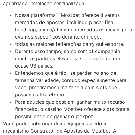
aguardar a instalação ser finalizada.
Nossa plataforma” “Mostbet oferece diversos
mercados de apostas, incluindo placar final,
handicap, acima/abaixo e mercados especiais para
eventos específicos durante um jogo.
todas as maiores federações carry out esporte.
Durante esse tempo, some sort of companhia
manteve padrões elevados e obteve fama em
quase 93 países.
Entendemos que é fácil se perder no ano de
tamanha variedade, contudo especialmente para
você, preparamos uma tabela com slots que
possuem alto retorno.
Para aqueles que desejam ganhar muito recurso
financeiro, o cassino Mostbet oferece slots com a
possibilidade de ganhar o jackpot.
Você pode junto criar duas equipes usando a
mecanismo Construtor de Apostas da Mostbet. A