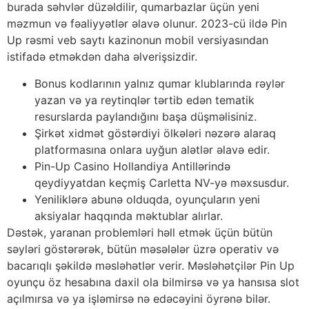
burada səhvlər düzəldilir, qumarbazlar üçün yeni
məzmun və fəaliyyətlər əlavə olunur. 2023-cü ildə Pin
Up rəsmi veb saytı kazinonun mobil versiyasından
istifadə etməkdən daha əlverişsizdir.
Bonus kodlarının yalnız qumar klublarında rəylər
yazan və ya reytinqlər tərtib edən tematik
resurslarda paylandığını başa düşməlisiniz.
Şirkət xidmət göstərdiyi ölkələri nəzərə alaraq
platformasına onlara uyğun alətlər əlavə edir.
Pin-Up Casino Hollandiya Antillərində
qeydiyyatdan keçmiş Carletta NV-yə məxsusdur.
Yeniliklərə abunə olduqda, oyunçuların yeni
aksiyalar haqqında məktublar alırlar.
Dəstək, yaranan problemləri həll etmək üçün bütün
səyləri göstərərək, bütün məsələlər üzrə operativ və
bacarıqlı şəkildə məsləhətlər verir. Məsləhətçilər Pin Up
oyunçu öz hesabına daxil ola bilmirsə və ya hansısa slot
açılmırsa və ya işləmirsə nə edəcəyini öyrənə bilər.