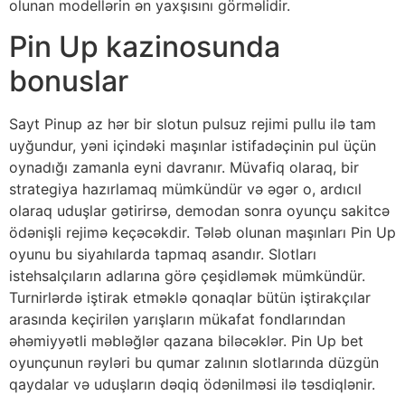
olunan modellərin ən yaxşısını görməlidir.
Pin Up kazinosunda
bonuslar
Sayt Pinup az hər bir slotun pulsuz rejimi pullu ilə tam
uyğundur, yəni içindəki maşınlar istifadəçinin pul üçün
oynadığı zamanla eyni davranır. Müvafiq olaraq, bir
strategiya hazırlamaq mümkündür və əgər o, ardıcıl
olaraq uduşlar gətirirsə, demodan sonra oyunçu sakitcə
ödənişli rejimə keçəcəkdir. Tələb olunan maşınları Pin Up
oyunu bu siyahılarda tapmaq asandır. Slotları
istehsalçıların adlarına görə çeşidləmək mümkündür.
Turnirlərdə iştirak etməklə qonaqlar bütün iştirakçılar
arasında keçirilən yarışların mükafat fondlarından
əhəmiyyətli məbləğlər qazana biləcəklər. Pin Up bet
oyunçunun rəyləri bu qumar zalının slotlarında düzgün
qaydalar və uduşların dəqiq ödənilməsi ilə təsdiqlənir.