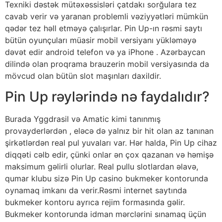
Texniki dəstək mütəxəssisləri çatdakı sorğulara tez
cavab verir və yaranan problemli vəziyyətləri mümkün
qədər tez həll etməyə çalışırlar. Pin Up-ın rəsmi saytı
bütün oyunçuları müasir mobil versiyanı yükləməyə
dəvət edir android telefon və ya iPhone . Azərbaycan
dilində olan proqrama brauzerin mobil versiyasında da
mövcud olan bütün slot maşınları daxildir.
Pin Up rəylərində nə faydalıdır?
Burada Yggdrasil və Amatic kimi tanınmış
provayderlərdən , eləcə də yalnız bir hit olan az tanınan
şirkətlərdən real pul yuvaları var. Hər halda, Pin Up cihaz
diqqəti cəlb edir, çünki onlar ən çox qazanan və həmişə
maksimum gəlirli olurlar. Real pullu slotlardan əlavə,
qumar klubu sizə Pin Up casino bukmeker kontorunda
oynamaq imkanı da verir.Rəsmi internet saytında
bukmeker kontoru ayrıca rejim formasında gəlir.
Bukmeker kontorunda idman mərclərini sınamaq üçün