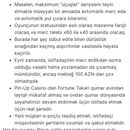
Məsələn, maksimum “uçuşlar” seriyasını təyin
etməklə müəyyən bir əmsalda avtomatik mərc edə
və avtomatik pul çıxara bilərsiniz.
Oyunçunun statusundan asılı olaraq məzənnə fərqli
olacaq və mərc tələbi x60 ilə x40 arasında olacaq.
Burada hər şey sübut edilə bilən dürüstlük
sınağından keçmiş alqoritmlər vasitəsilə həyata
keçirilir.
Eyni zamanda, istifadəçinin mərc etdikdən sonra
udduğu vəsaiti hətta yoxlamadan da çıxarmaq
mümkündür, ancaq məbləğ 100 AZN-dən çox
olmadıqda.
Pin-Up Casino-dan Fortune Təkəri qumar evindən
layiqli mükafat almaq və ondan qumar dünyasında
səyahətinizi davam etdirmək üçün istifadə etmək
üçün real şansdır.
Yeni müştəri e-poçtu təsdiq etməli, istifadəçi
müqaviləsinin şərtlərini oxumalı və qəbul etməlidir.
Hər bir oyunçu Pinup az’da qazandıqdan sonra pulu