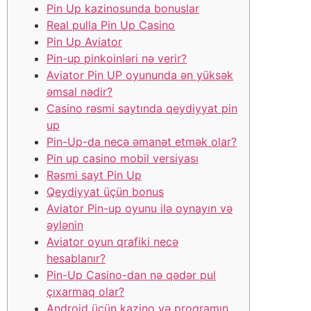
Pin Up kazinosunda bonuslar
Real pulla Pin Up Casino
Pin Up Aviator
Pin-up pinkoinləri nə verir?
Aviator Pin UP oyununda ən yüksək
əmsal nədir?
Casino rəsmi saytında qeydiyyat pin
up
Pin-Up-da necə əmanət etmək olar?
Pin up casino mobil versiyası
Rəsmi sayt Pin Up
Qeydiyyat üçün bonus
Aviator Pin-up oyunu ilə oynayın və
əylənin
Aviator oyun qrafiki necə
hesablanır?
Pin-Up Casino-dan nə qədər pul
çıxarmaq olar?
Android üçün kazino və proqramın