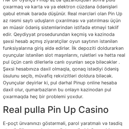
çıxarmaq və karta və ya elektron cüzdana ödənişləri
qəbul etmək barədə düşünür. Real mərcləri olan Pin Up
az rəsmi saytı uduşların çıxarılması və yatırılması üçün
ən müasir ödəniş sistemlərindən istifadə etməyi təklif
edir. Qeydiyyat prosedurundan keçmiş və kazinoda
şəxsi hesab açmış ziyarətçilər oyun saytının istənilən
funksiyalarına giriş əldə edirlər. İlk depoziti doldurarkən
oyunçular istənilən slot maşınlarını, ruletləri və hətta real
pul üçün canlı dilerlərlə canlı oyunları seçə biləcəklər .
Şəxsi hesabınıza daxil olmaqla, qonaq istədiyi ödəniş
üsulunu seçib, müvafiq rekvizitləri doldura biləcək.
Oyunçular deyirlər ki, pul dərhal Pinup online hesaba
daxil olur, qumarbazların bu onlayn kazinodan pul
çıxarmaqda heç bir problemi yoxdur.
Real pulla Pin Up Casino
E-poçt ünvanınızı göstərməli, parol yaratmalı və təsdiq