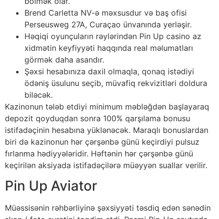
bölmək olar.
Brend Carletta NV-ə məxsusdur və baş ofisi
Perseusweg 27A, Curaçao ünvanında yerləşir.
Həqiqi oyunçuların rəylərindən Pin Up casino az
xidmətin keyfiyyəti haqqında real məlumatları
görmək daha asandır.
Şəxsi hesabınıza daxil olmaqla, qonaq istədiyi
ödəniş üsulunu seçib, müvafiq rekvizitləri doldura
biləcək.
Kazinonun tələb etdiyi minimum məbləğdən başlayaraq
depozit qoyduqdan sonra 100% qarşılama bonusu
istifadəçinin hesabına yüklənəcək. Maraqlı bonuslardan
biri də kazinonun hər çərşənbə günü keçirdiyi pulsuz
fırlanma hədiyyələridir. Həftənin hər çərşənbə günü
keçirilən aksiyada istifadəçilərə müəyyən suallar verilir.
Pin Up Aviator
Müəssisənin rəhbərliyinə şəxsiyyəti təsdiq edən sənədin