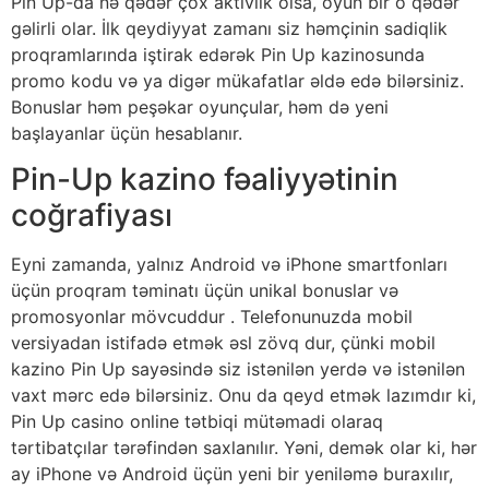
Pin Up-da nə qədər çox aktivlik olsa, oyun bir o qədər
gəlirli olar. İlk qeydiyyat zamanı siz həmçinin sadiqlik
proqramlarında iştirak edərək Pin Up kazinosunda
promo kodu və ya digər mükafatlar əldə edə bilərsiniz.
Bonuslar həm peşəkar oyunçular, həm də yeni
başlayanlar üçün hesablanır.
Pin-Up kazino fəaliyyətinin
coğrafiyası
Eyni zamanda, yalnız Android və iPhone smartfonları
üçün proqram təminatı üçün unikal bonuslar və
promosyonlar mövcuddur . Telefonunuzda mobil
versiyadan istifadə etmək əsl zövq dur, çünki mobil
kazino Pin Up sayəsində siz istənilən yerdə və istənilən
vaxt mərc edə bilərsiniz. Onu da qeyd etmək lazımdır ki,
Pin Up casino online tətbiqi mütəmadi olaraq
tərtibatçılar tərəfindən saxlanılır. Yəni, demək olar ki, hər
ay iPhone və Android üçün yeni bir yeniləmə buraxılır,