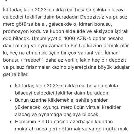
İstifadəçilərin 2023-cü ildə real hesaba çəkilə biləcəyi
cəlbedici təkliflər daim buradadır. Depozitsiz və pulsuz
mərc götürsə belə , gələcəkdə o, idman bonusu,
promosyon kodu və kupon əldə edə və aksiyada iştirak
edə biləcək. Ümumiyyətlə, 1000 AZN-ə qədər hesaba
daxil olmaq və eyni zamanda Pin Up kazino demək olar
ki, heç nə etməmək üçün bir çox variant var. İdman
bonusu ( freebet ) daha az verilir, lakin heç bir depozit
və pulsuz fırlanmalar kazino ziyarətçisinə böyük uduşlar
gətirə bilər.
İstifadəçilərin 2023-cü ildə real hesaba çəkilə
biləcəyi cəlbedici təkliflər daim buradadır.
Bunun üzərinə klikləməklə, səhifə yenidən
yüklənəcək, oyunçu mərc üçün virtual kreditlər
alacaq və oynamağa başlaya biləcək.
Həmçinin Pin Up casino azerbaijan klubdan
mükafatı necə geri götürmək və ya geri götürmək