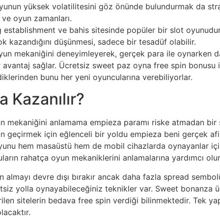
yunun yüksek volatilitesini göz önünde bulundurmak da strate
er ve oyun zamanları.
 establishment ve bahis sitesinde popüler bir slot oyunudur
ok kazandığını düşünmesi, sadece bir tesadüf olabilir.
oyun mekaniğini deneyimleyerek, gerçek para ile oynarken daha
ir avantaj sağlar. Ücretsiz sweet paz oyna free spin bonusu
diklerinden bunu her yeni oyuncularına verebiliyorlar.
a Kazanılır?
mekaniğini anlamama empieza paramı riske atmadan bir str
n geçirmek için eğlenceli bir yoldu empieza beni gerçek afin 
unu hem masaüstü hem de mobil cihazlarda oynayanlar için so
uların rahatça oyun mekaniklerini anlamalarına yardımcı olur
tın almayı devre dışı bırakır ancak daha fazla spread sembol
etsiz yolla oynayabileceğiniz teknikler var. Sweet bonanza üc
rilen sitelerin bedava free spin verdiği bilinmektedir. Tek 
lacaktır.