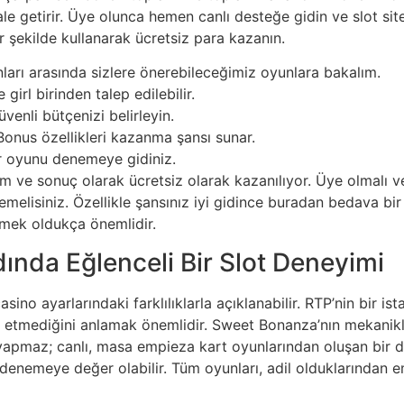
le getirir. Üye olunca hemen canlı desteğe gidin ve slot sit
r şekilde kullanarak ücretsiz para kazanın.
ları arasında sizlere önerebileceğimiz oyunlara bakalım.
irl birinden talep edilebilir.
üvenli bütçenizi belirleyin.
onus özellikleri kazanma şansı sunar.
r oyunu denemeye gidiniz.
ve sonuç olarak ücretsiz olarak kazanılıyor. Üye olmalı ve 
lisiniz. Özellikle şansınız iyi gidince buradan bedava bir
irmek oldukça önemlidir.
nda Eğlenceli Bir Slot Deneyimi
ino ayarlarındaki farklılıklarla açıklanabilir. RTP’nin bir i
 etmediğini anlamak önemlidir. Sweet Bonanza’nın mekanikle
apmaz; canlı, masa empieza kart oyunlarından oluşan bir d
enemeye değer olabilir. Tüm oyunları, adil olduklarından em