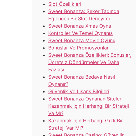
Slot Özellikleri
Sweet Bonanza: Şeker Tadında
Eğlenceli Bir Slot Deneyimi
Sweet Bonanza Xmas Oyna
Kontroller Ve Temel Oynanış
Sweet Bonanza Movie Oyunu
Bonuslar Ve Promosyonlar
Sweet Bonanza Özellikleri: Bonuslar,
Ücretsiz Döndürmeler Ve Daha
Fazlası
Sweet Bonanza Bedava Nasıl
Oynanır?
Güvenlik Ve Lisans Bilgileri
Sweet Bonanza Oynanan Siteler
Kazanmak Için Herhangi Bir Strateji
Va Mı?
Kazanmak Için Herhangi Gizli Bir
Strateji Var Mı?
Sweet Bonanza Casino: Güvenilir