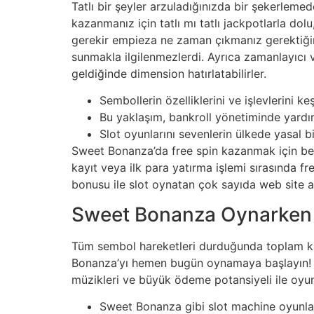
Tatlı bir şeyler arzuladığınızda bir şekerlem
kazanmanız için tatlı mı tatlı jackpotlarla dol
gerekir empieza ne zaman çıkmanız gerektiğini
sunmakla ilgilenmezlerdi. Ayrıca zamanlayıcı 
geldiğinde dimension hatırlatabilirler.
Sembollerin özelliklerini ve işlevlerini keş
Bu yaklaşım, bankroll yönetiminde yardımc
Slot oyunlarını sevenlerin ülkede yasal 
Sweet Bonanza’da free spin kazanmak için belirl
kayıt veya ilk para yatırma işlemi sırasında f
bonusu ile slot oynatan çok sayıda web site ar
Sweet Bonanza Oynarken D
Tüm sembol hareketleri durduğunda toplam kaza
Bonanza’yı hemen bugün oynamaya başlayın! Pra
müzikleri ve büyük ödeme potansiyeli ile oyun
Sweet Bonanza gibi slot machine oyunlar