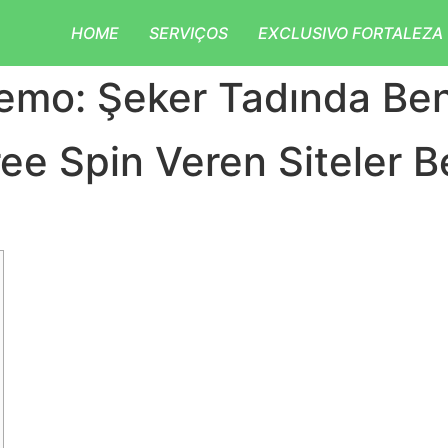
HOME
SERVIÇOS
EXCLUSIVO FORTALEZA
mo: Şeker Tadında Ben
e Spin Veren Siteler B