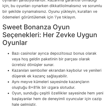
için, bu oyunları oynarken dikkatliolmalısınız ve sorumlu
bir şekilde oynamalısınız. Oyunu yükleyin, kuralları ve
ödemeleri görüntülemek için ‘i’ye tıklayın.
Sweet Bonanza Oyun
Seçenekleri: Her Zevke Uygun
Oyunlar
Bazı casinolar ayrıca depozitosuz bonus olarak
veya hoş geldin paketinin bir parçası olarak
ücretsiz dönüşler sunar.
Kazanılan semboller ekrandan kaybolur ve yenileri
düşerek ek kazanç sağlayabilir.
Aynı meyve kümeleri sayesinde kazançların
oluştuğu 8×8’lik bir ızgara slotudur.
Oyun, sunduğu çeşitli özellikler sayesinde hem yeni
başlayanlar hem de deneyimli oyuncular için cazip
hale gelmiştir.