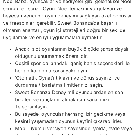
Noel Baba, oyuncaklar ve hediyeler gibi geleneksel Noel
sembolleri sunar. Oyun, Noel temasını vurgulayan ve
heyecan verici bir oyun deneyimi sağlayan özel bonuslar
ve freespinler içerebilir. Sweet Bonanza’da başarılı
olmanın anahtarı, oyun içi stratejileri doğru bir şekilde
uygulamak ve en iyi uygulamalara uymaktır.
Ancak, slot oyunlarının büyük ölçüde şansa dayalı
olduğunu unutmamak önemlidir.
Çeşitli spor dallarındaki geniş bahis seçenekleri ile
her an kazanma şansı yakalayın.
‘Otomatik Oynat’ı tıklayın ve dönüş sayınızı ve
durdurma / başlatma limitlerinizi seçin.
Sweet Bonanza Deneyimli oyunculardan en son
bilgileri ve ipuçlarını almak için kanalımızı
Telegramlayın.
Bu sayede, oyuncular herhangi bir gecikme veya
kesinti yaşamadan oyunun keyfini çıkarabilirler.
Mobil uyumlu versiyon sayesinde, yolda, evde veya