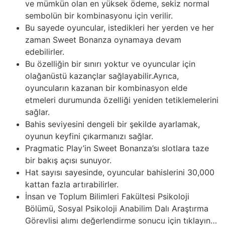
ve mümkün olan en yüksek ödeme, sekiz normal
sembolün bir kombinasyonu için verilir.
Bu sayede oyuncular, istedikleri her yerden ve her
zaman Sweet Bonanza oynamaya devam
edebilirler.
Bu özelliğin bir sınırı yoktur ve oyuncular için
olağanüstü kazançlar sağlayabilir.Ayrıca,
oyuncuların kazanan bir kombinasyon elde
etmeleri durumunda özelliği yeniden tetiklemelerini
sağlar.
Bahis seviyesini dengeli bir şekilde ayarlamak,
oyunun keyfini çıkarmanızı sağlar.
Pragmatic Play’in Sweet Bonanza’sı slotlara taze
bir bakış açısı sunuyor.
Hat sayısı sayesinde, oyuncular bahislerini 30,000
kattan fazla artırabilirler.
İnsan ve Toplum Bilimleri Fakültesi Psikoloji
Bölümü, Sosyal Psikoloji Anabilim Dalı Araştırma
Görevlisi alımı değerlendirme sonucu için tıklayın…