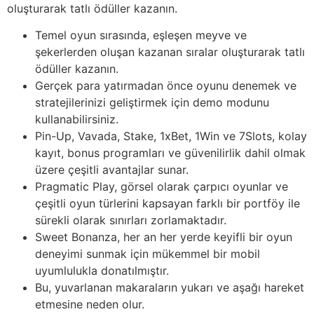
oluşturarak tatlı ödüller kazanın.
Temel oyun sırasında, eşleşen meyve ve
şekerlerden oluşan kazanan sıralar oluşturarak tatlı
ödüller kazanın.
Gerçek para yatırmadan önce oyunu denemek ve
stratejilerinizi geliştirmek için demo modunu
kullanabilirsiniz.
Pin-Up, Vavada, Stake, 1xBet, 1Win ve 7Slots, kolay
kayıt, bonus programları ve güvenilirlik dahil olmak
üzere çeşitli avantajlar sunar.
Pragmatic Play, görsel olarak çarpıcı oyunlar ve
çeşitli oyun türlerini kapsayan farklı bir portföy ile
sürekli olarak sınırları zorlamaktadır.
Sweet Bonanza, her an her yerde keyifli bir oyun
deneyimi sunmak için mükemmel bir mobil
uyumlulukla donatılmıştır.
Bu, yuvarlanan makaraların yukarı ve aşağı hareket
etmesine neden olur.