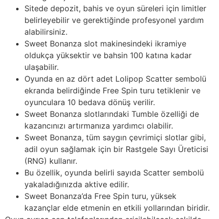
Sitede depozit, bahis ve oyun süreleri için limitler
belirleyebilir ve gerektiğinde profesyonel yardım
alabilirsiniz.
Sweet Bonanza slot makinesindeki ikramiye
oldukça yüksektir ve bahsin 100 katına kadar
ulaşabilir.
Oyunda en az dört adet Lolipop Scatter sembolü
ekranda belirdiğinde Free Spin turu tetiklenir ve
oyunculara 10 bedava dönüş verilir.
Sweet Bonanza slotlarındaki Tumble özelliği de
kazancınızı artırmanıza yardımcı olabilir.
Sweet Bonanza, tüm saygın çevrimiçi slotlar gibi,
adil oyun sağlamak için bir Rastgele Sayı Üreticisi
(RNG) kullanır.
Bu özellik, oyunda belirli sayıda Scatter sembolü
yakaladığınızda aktive edilir.
Sweet Bonanza’da Free Spin turu, yüksek
kazançlar elde etmenin en etkili yollarından biridir.