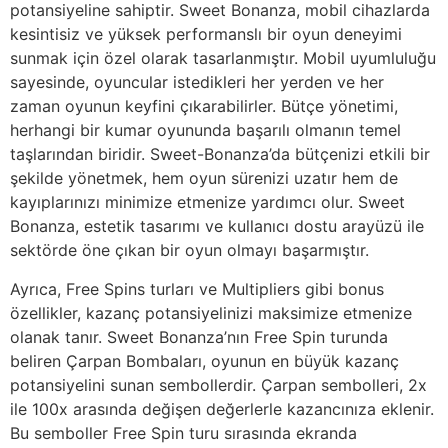
potansiyeline sahiptir. Sweet Bonanza, mobil cihazlarda
kesintisiz ve yüksek performanslı bir oyun deneyimi
sunmak için özel olarak tasarlanmıştır. Mobil uyumluluğu
sayesinde, oyuncular istedikleri her yerden ve her
zaman oyunun keyfini çıkarabilirler. Bütçe yönetimi,
herhangi bir kumar oyununda başarılı olmanın temel
taşlarından biridir. Sweet-Bonanza’da bütçenizi etkili bir
şekilde yönetmek, hem oyun sürenizi uzatır hem de
kayıplarınızı minimize etmenize yardımcı olur. Sweet
Bonanza, estetik tasarımı ve kullanıcı dostu arayüzü ile
sektörde öne çıkan bir oyun olmayı başarmıştır.
Ayrıca, Free Spins turları ve Multipliers gibi bonus
özellikler, kazanç potansiyelinizi maksimize etmenize
olanak tanır. Sweet Bonanza’nın Free Spin turunda
beliren Çarpan Bombaları, oyunun en büyük kazanç
potansiyelini sunan sembollerdir. Çarpan sembolleri, 2x
ile 100x arasında değişen değerlerle kazancınıza eklenir.
Bu semboller Free Spin turu sırasında ekranda