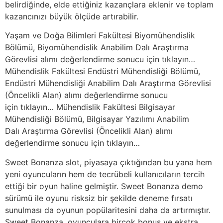
belirdiğinde, elde ettiğiniz kazançlara eklenir ve toplam
kazancınızı büyük ölçüde artırabilir.
Yaşam ve Doğa Bilimleri Fakültesi Biyomühendislik
Bölümü, Biyomühendislik Anabilim Dalı Araştırma
Görevlisi alımı değerlendirme sonucu için tıklayın…
Mühendislik Fakültesi Endüstri Mühendisliği Bölümü,
Endüstri Mühendisliği Anabilim Dalı Araştırma Görevlisi
(Öncelikli Alan) alımı değerlendirme sonucu
için tıklayın… Mühendislik Fakültesi Bilgisayar
Mühendisliği Bölümü, Bilgisayar Yazılımı Anabilim
Dalı Araştırma Görevlisi (Öncelikli Alan) alımı
değerlendirme sonucu için tıklayın…
Sweet Bonanza slot, piyasaya çıktığından bu yana hem
yeni oyuncuların hem de tecrübeli kullanıcıların tercih
ettiği bir oyun haline gelmiştir. Sweet Bonanza demo
sürümü ile oyunu risksiz bir şekilde deneme fırsatı
sunulması da oyunun popülaritesini daha da artırmıştır.
Sweet Bonanza, oyunculara birçok bonus ve ekstra