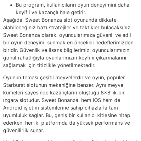
Bu program, kullanıcıların oyun deneyimini daha
keyifli ve kazançlı hale getirir.
Aşağıda, Sweet Bonanza slot oyununda dikkate
alabileceğiniz bazı stratejiler ve taktikler bulacaksınız.
Sweet Bonanza olarak, oyuncularımıza güvenli ve adil
bir oyun deneyimi sunmak en öncelikli hedeflerimizden
biridir. Güvenlik ve lisans bilgilerimiz, oyuncularımızın
gönül rahatlığıyla oyunlarımızın keyfini çıkarmalarını
sağlamak için titizlikle yönetilmektedir.
Oyunun teması çeşitli meyvelerdir ve oyun, popüler
Starburst slotunun mekaniğine benzer. Aynı meyve
kümeleri sayesinde kazançların oluştuğu 8×8’lik bir
ızgara slotudur. Sweet Bonanza, hem iOS hem de
Android işletim sistemlerine sahip cihazlarla tam
uyumluluk sağlar. Bu, geniş bir kullanıcı kitlesine hitap
ederken, her iki platformda da yüksek performans ve
güvenilirlik sunar.